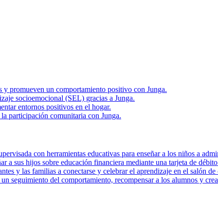
rias y promueven un comportamiento positivo con Junga.
zaje socioemocional (SEL) gracias a Junga.
ntar entornos positivos en el hogar.
la participación comunitaria con Junga.
pervisada con herramientas educativas para enseñar a los niños a admini
r a sus hijos sobre educación financiera mediante una tarjeta de débito 
tes y las familias a conectarse y celebrar el aprendizaje en el salón de 
r un seguimiento del comportamiento, recompensar a los alumnos y crear 