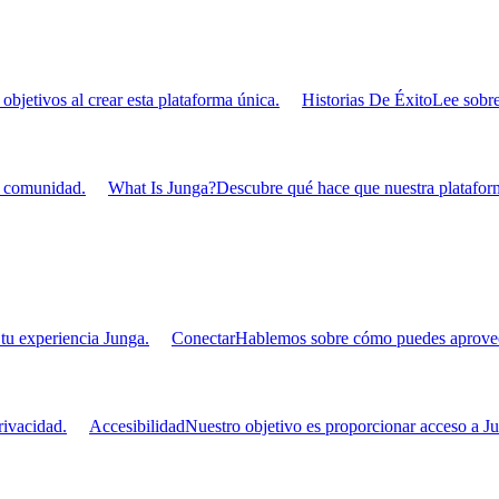
bjetivos al crear esta plataforma única.
Historias De Éxito
Lee sobre
u comunidad.
What Is Junga?
Descubre qué hace que nuestra plataform
tu experiencia Junga.
Conectar
Hablemos sobre cómo puedes aprovecha
ivacidad.
Accesibilidad
Nuestro objetivo es proporcionar acceso a Ju