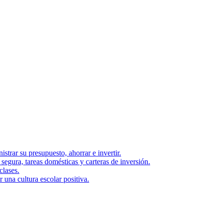
strar su presupuesto, ahorrar e invertir.
segura, tareas domésticas y carteras de inversión.
clases.
una cultura escolar positiva.