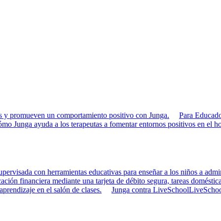
rias y promueven un comportamiento positivo con Junga.
Para Educado
mo Junga ayuda a los terapeutas a fomentar entornos positivos en el ho
pervisada con herramientas educativas para enseñar a los niños a admini
ción financiera mediante una tarjeta de débito segura, tareas doméstica
 aprendizaje en el salón de clases.
Junga contra LiveSchool
LiveSchool