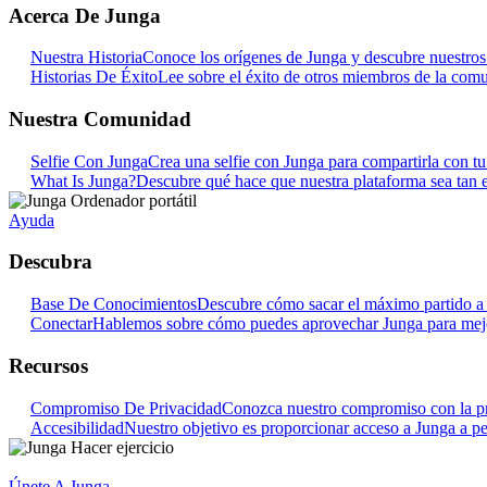
Acerca De Junga
Nuestra Historia
Conoce los orígenes de Junga y descubre nuestros o
Historias De Éxito
Lee sobre el éxito de otros miembros de la com
Nuestra Comunidad
Selfie Con Junga
Crea una selfie con Junga para compartirla con t
What Is Junga?
Descubre qué hace que nuestra plataforma sea tan e
Ayuda
Descubra
Base De Conocimientos
Descubre cómo sacar el máximo partido a 
Conectar
Hablemos sobre cómo puedes aprovechar Junga para mejora
Recursos
Compromiso De Privacidad
Conozca nuestro compromiso con la pr
Accesibilidad
Nuestro objetivo es proporcionar acceso a Junga a pe
Únete A Junga