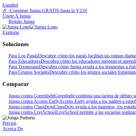
Español
🎉 ¡Consigue Junga GRATIS hasta la V2.0!
Únete A Junga
Regalo Junga
Explorar
Soluciones
Para Los Papás
Descubre cómo los papás facilitan las rutinas dia
Para Educadores
Descubra cómo los educadores mejoran el aprendi
Para Terapeutas
Descubra cómo Junga ayuda a los terapeutas a fome
Para Grupos Sociales
Descubre cómo los grupos sociales fomentan 
Comparar
Junga contra Greenlight
Greenlight combina una tarjeta de débito su
Junga contra Acorns Early
Acorns Early ayuda a los padres a enseña
Junga contra ClassDojo
ClassDojo ayuda a los maestros, los estudian
Junga contra LiveSchool
LiveSchool permite a las escuelas realiza
Precios
Acerca De