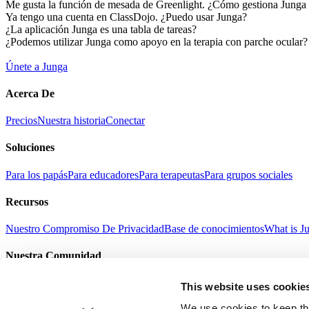
Me gusta la función de mesada de Greenlight. ¿Cómo gestiona Junga 
Ya tengo una cuenta en ClassDojo. ¿Puedo usar Junga?
¿La aplicación Junga es una tabla de tareas?
¿Podemos utilizar Junga como apoyo en la terapia con parche ocular?
Únete a Junga
Acerca De
Precios
Nuestra historia
Conectar
Soluciones
Para los papás
Para educadores
Para terapeutas
Para grupos sociales
Recursos
Nuestro Compromiso De Privacidad
Base de conocimientos
What is J
Nuestra Comunidad
Selfie con Junga
Historias de éxito
Regalo Junga
Noticias
This website uses cookie
Términos Del Servicio
Política De Privacidad
Refund Policy
Age Suitab
English
We use cookies to keep thi