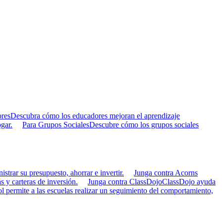
res
Descubra cómo los educadores mejoran el aprendizaje
gar.
Para Grupos Sociales
Descubre cómo los grupos sociales
strar su presupuesto, ahorrar e invertir.
Junga contra Acorns
s y carteras de inversión.
Junga contra ClassDojo
ClassDojo ayuda
 permite a las escuelas realizar un seguimiento del comportamiento,