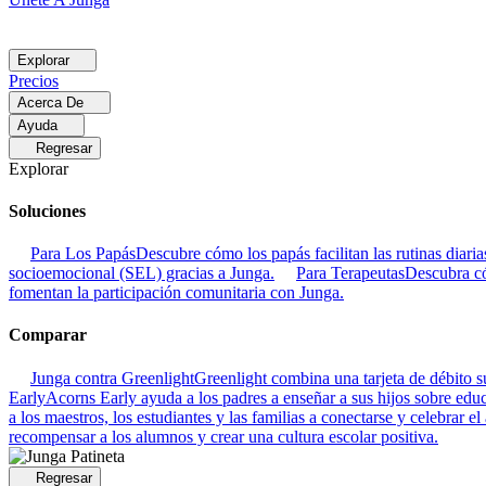
Explorar
Precios
Acerca De
Ayuda
Regresar
Explorar
Soluciones
Para Los Papás
Descubre cómo los papás facilitan las rutinas dia
socioemocional (SEL) gracias a Junga.
Para Terapeutas
Descubra có
fomentan la participación comunitaria con Junga.
Comparar
Junga contra Greenlight
Greenlight combina una tarjeta de débito su
Early
Acorns Early ayuda a los padres a enseñar a sus hijos sobre educa
a los maestros, los estudiantes y las familias a conectarse y celebrar el
recompensar a los alumnos y crear una cultura escolar positiva.
Regresar