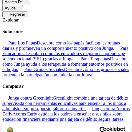
Acerca De
Ayuda
Regresar
Explorar
Soluciones
Para Los Papás
Descubre cómo los papás facilitan las rutinas
diarias y promueven un comportamiento positivo con Junga.
Para
Educadores
Descubra cómo los educadores mejoran el aprendizaje
socioemocional (SEL) gracias a Junga.
Para Terapeutas
Descubra
cómo Junga ayuda a los terapeutas a fomentar entornos positivos en
el hogar.
Para Grupos Sociales
Descubre cómo los grupos sociales
fomentan la participación comunitaria con Junga.
Comparar
Junga contra Greenlight
Greenlight combina una tarjeta de débito
supervisada con herramientas educativas para enseñar a los niños a
administrar su presupuesto, ahorrar e invertir.
Junga contra Acorns
Early
Acorns Early ayuda a los padres a enseñar a sus hijos sobre
educación financiera mediante una tarjeta de débito segura, tareas
domésticas y carteras de inversión.
Junga contra
ClassDojo
ClassDojo ayuda a los maestros, los estudiantes y las