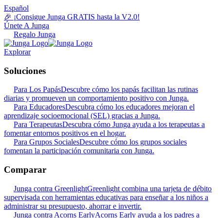
Español
🎉 ¡Consigue Junga GRATIS hasta la V2.0!
Únete A Junga
Regalo Junga
Explorar
Soluciones
Para Los Papás
Descubre cómo los papás facilitan las rutinas
diarias y promueven un comportamiento positivo con Junga.
Para Educadores
Descubra cómo los educadores mejoran el
aprendizaje socioemocional (SEL) gracias a Junga.
Para Terapeutas
Descubra cómo Junga ayuda a los terapeutas a
fomentar entornos positivos en el hogar.
Para Grupos Sociales
Descubre cómo los grupos sociales
fomentan la participación comunitaria con Junga.
Comparar
Junga contra Greenlight
Greenlight combina una tarjeta de débito
supervisada con herramientas educativas para enseñar a los niños a
administrar su presupuesto, ahorrar e invertir.
Junga contra Acorns Early
Acorns Early ayuda a los padres a