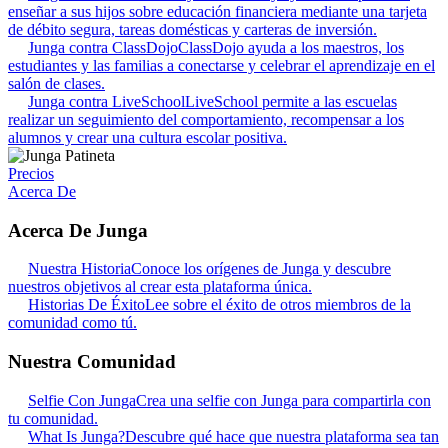
enseñar a sus hijos sobre educación financiera mediante una tarjeta
de débito segura, tareas domésticas y carteras de inversión.
Junga contra ClassDojo
ClassDojo ayuda a los maestros, los
estudiantes y las familias a conectarse y celebrar el aprendizaje en el
salón de clases.
Junga contra LiveSchool
LiveSchool permite a las escuelas
realizar un seguimiento del comportamiento, recompensar a los
alumnos y crear una cultura escolar positiva.
Precios
Acerca De
Acerca De Junga
Nuestra Historia
Conoce los orígenes de Junga y descubre
nuestros objetivos al crear esta plataforma única.
Historias De Éxito
Lee sobre el éxito de otros miembros de la
comunidad como tú.
Nuestra Comunidad
Selfie Con Junga
Crea una selfie con Junga para compartirla con
tu comunidad.
What Is Junga?
Descubre qué hace que nuestra plataforma sea tan