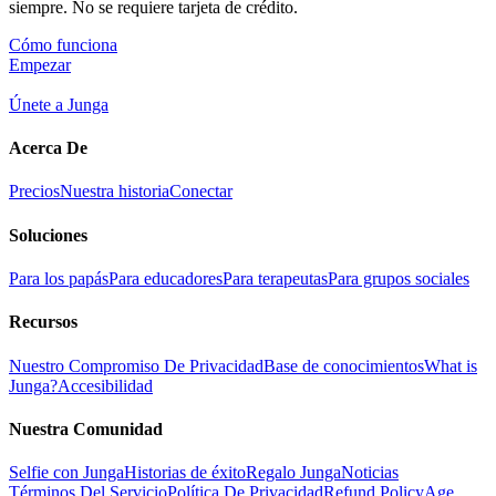
siempre. No se requiere tarjeta de crédito.
Cómo funciona
Empezar
Únete a Junga
Acerca De
Precios
Nuestra historia
Conectar
Soluciones
Para los papás
Para educadores
Para terapeutas
Para grupos sociales
Recursos
Nuestro Compromiso De Privacidad
Base de conocimientos
What is
Junga?
Accesibilidad
Nuestra Comunidad
Selfie con Junga
Historias de éxito
Regalo Junga
Noticias
Términos Del Servicio
Política De Privacidad
Refund Policy
Age