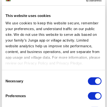
familias a conectarse y celebrar el aprendizaje en el salón de clases.
Junga contra LiveSchool
LiveSchool permite a las escuelas
realizar un seguimiento del comportamiento, recompensar a los
alumnos y crear una cultura escolar positiva.
This website uses cookies
We use cookies to keep this website secure, remember 
Regresar
your preferences, and understand traffic on our public 
Acerca De
site. We do not use this website to serve ads based on 
Acerca De Junga
your family’s Junga app or village activity. Limited 
website analytics help us improve site performance, 
Nuestra Historia
Conoce los orígenes de Junga y descubre
content, and business operations, and are separate from 
nuestros objetivos al crear esta plataforma única.
Historias De
Éxito
Lee sobre el éxito de otros miembros de la comunidad como
app usage and village data. For more information, please 
tú.
review our Privacy Policy and Privacy Pledge.
Nuestra Comunidad
Consent
Selfie Con Junga
Crea una selfie con Junga para compartirla con
Necessary
Selection
tu comunidad.
What Is Junga?
Descubre qué hace que nuestra
plataforma sea tan especial.
Preferences
Regresar
Ayuda