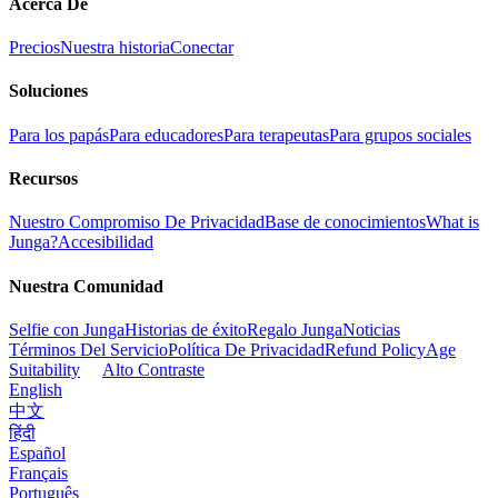
Acerca De
Precios
Nuestra historia
Conectar
Soluciones
Para los papás
Para educadores
Para terapeutas
Para grupos sociales
Recursos
Nuestro Compromiso De Privacidad
Base de conocimientos
What is
Junga?
Accesibilidad
Nuestra Comunidad
Selfie con Junga
Historias de éxito
Regalo Junga
Noticias
Términos Del Servicio
Política De Privacidad
Refund Policy
Age
Suitability
Alto Contraste
English
中文
हिंदी
Español
Français
Português