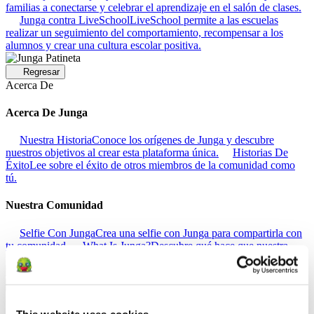
familias a conectarse y celebrar el aprendizaje en el salón de clases.
Junga contra LiveSchool
LiveSchool permite a las escuelas
realizar un seguimiento del comportamiento, recompensar a los
alumnos y crear una cultura escolar positiva.
Regresar
Acerca De
Acerca De Junga
Nuestra Historia
Conoce los orígenes de Junga y descubre
nuestros objetivos al crear esta plataforma única.
Historias De
Éxito
Lee sobre el éxito de otros miembros de la comunidad como
tú.
Nuestra Comunidad
Selfie Con Junga
Crea una selfie con Junga para compartirla con
tu comunidad.
What Is Junga?
Descubre qué hace que nuestra
plataforma sea tan especial.
Regresar
Ayuda
This website uses cookies