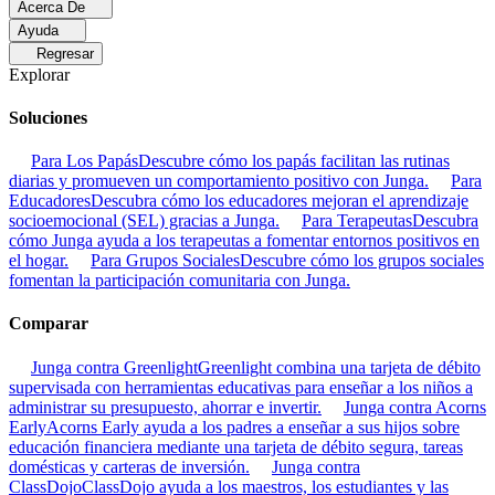
Acerca De
Ayuda
Regresar
Explorar
Soluciones
Para Los Papás
Descubre cómo los papás facilitan las rutinas
diarias y promueven un comportamiento positivo con Junga.
Para
Educadores
Descubra cómo los educadores mejoran el aprendizaje
socioemocional (SEL) gracias a Junga.
Para Terapeutas
Descubra
cómo Junga ayuda a los terapeutas a fomentar entornos positivos en
el hogar.
Para Grupos Sociales
Descubre cómo los grupos sociales
fomentan la participación comunitaria con Junga.
Comparar
Junga contra Greenlight
Greenlight combina una tarjeta de débito
supervisada con herramientas educativas para enseñar a los niños a
administrar su presupuesto, ahorrar e invertir.
Junga contra Acorns
Early
Acorns Early ayuda a los padres a enseñar a sus hijos sobre
educación financiera mediante una tarjeta de débito segura, tareas
domésticas y carteras de inversión.
Junga contra
ClassDojo
ClassDojo ayuda a los maestros, los estudiantes y las