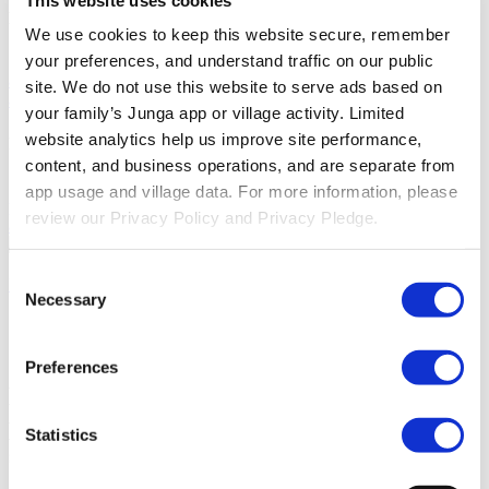
Descubra
We use cookies to keep this website secure, remember 
your preferences, and understand traffic on our public 
Base De Conocimientos
Descubre cómo sacar el máximo partido
a tu experiencia Junga.
Conectar
Hablemos sobre cómo puedes
site. We do not use this website to serve ads based on 
aprovechar Junga para mejorar tus rutinas diarias.
your family’s Junga app or village activity. Limited 
website analytics help us improve site performance, 
Recursos
content, and business operations, and are separate from 
Compromiso De Privacidad
Conozca nuestro compromiso con la
app usage and village data. For more information, please 
privacidad.
Accesibilidad
Nuestro objetivo es proporcionar acceso
review our Privacy Policy and Privacy Pledge.
a Junga a personas de todas las capacidades.
Iniciar Sesión
Consent
Únete a Junga
Necessary
Selection
Compromiso De Privacidad
Preferences
Descubre nuestra postura sobre la
privacidad y nuestro compromiso con la
Statistics
seguridad de todos los Junga de nuestra
comunidad.