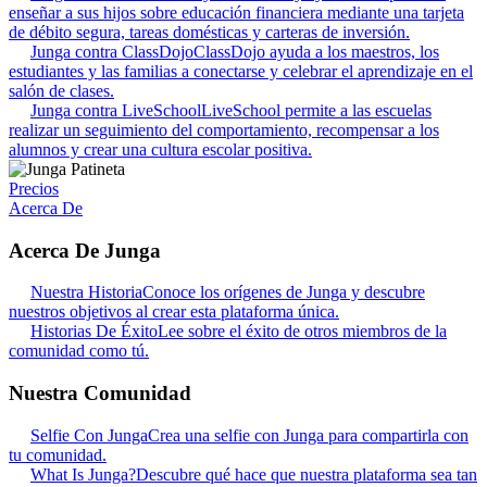
enseñar a sus hijos sobre educación financiera mediante una tarjeta
de débito segura, tareas domésticas y carteras de inversión.
Junga contra ClassDojo
ClassDojo ayuda a los maestros, los
estudiantes y las familias a conectarse y celebrar el aprendizaje en el
salón de clases.
Junga contra LiveSchool
LiveSchool permite a las escuelas
realizar un seguimiento del comportamiento, recompensar a los
alumnos y crear una cultura escolar positiva.
Precios
Acerca De
Acerca De Junga
Nuestra Historia
Conoce los orígenes de Junga y descubre
nuestros objetivos al crear esta plataforma única.
Historias De Éxito
Lee sobre el éxito de otros miembros de la
comunidad como tú.
Nuestra Comunidad
Selfie Con Junga
Crea una selfie con Junga para compartirla con
tu comunidad.
What Is Junga?
Descubre qué hace que nuestra plataforma sea tan