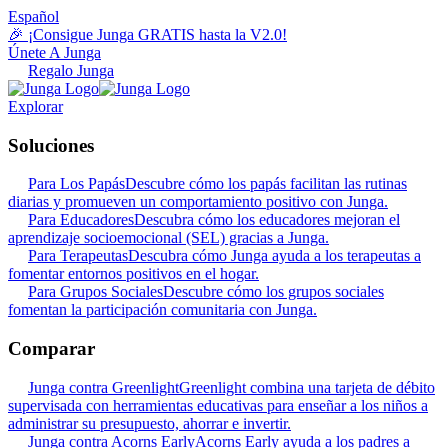
Español
🎉 ¡Consigue Junga GRATIS hasta la V2.0!
Únete A Junga
Regalo Junga
Explorar
Soluciones
Para Los Papás
Descubre cómo los papás facilitan las rutinas
diarias y promueven un comportamiento positivo con Junga.
Para Educadores
Descubra cómo los educadores mejoran el
aprendizaje socioemocional (SEL) gracias a Junga.
Para Terapeutas
Descubra cómo Junga ayuda a los terapeutas a
fomentar entornos positivos en el hogar.
Para Grupos Sociales
Descubre cómo los grupos sociales
fomentan la participación comunitaria con Junga.
Comparar
Junga contra Greenlight
Greenlight combina una tarjeta de débito
supervisada con herramientas educativas para enseñar a los niños a
administrar su presupuesto, ahorrar e invertir.
Junga contra Acorns Early
Acorns Early ayuda a los padres a