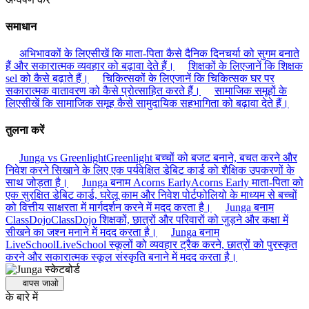
समाधान
अभिभावकों के लिए
सीखें कि माता-पिता कैसे दैनिक दिनचर्या को सुगम बनाते
हैं और सकारात्मक व्यवहार को बढ़ावा देते हैं।
शिक्षकों के लिए
जानें कि शिक्षक
sel को कैसे बढ़ाते हैं।
चिकित्सकों के लिए
जानें कि चिकित्सक घर पर
सकारात्मक वातावरण को कैसे प्रोत्साहित करते हैं।
सामाजिक समूहों के
लिए
सीखें कि सामाजिक समूह कैसे सामुदायिक सहभागिता को बढ़ावा देते हैं।
तुलना करें
Junga vs Greenlight
Greenlight बच्चों को बजट बनाने, बचत करने और
निवेश करने सिखाने के लिए एक पर्यवेक्षित डेबिट कार्ड को शैक्षिक उपकरणों के
साथ जोड़ता है।
Junga बनाम Acorns Early
Acorns Early माता-पिता को
एक सुरक्षित डेबिट कार्ड, घरेलू काम और निवेश पोर्टफोलियो के माध्यम से बच्चों
को वित्तीय साक्षरता में मार्गदर्शन करने में मदद करता है।
Junga बनाम
ClassDojo
ClassDojo शिक्षकों, छात्रों और परिवारों को जुड़ने और कक्षा में
सीखने का जश्न मनाने में मदद करता है।
Junga बनाम
LiveSchool
LiveSchool स्कूलों को व्यवहार ट्रैक करने, छात्रों को पुरस्कृत
करने और सकारात्मक स्कूल संस्कृति बनाने में मदद करता है।
वापस जाओ
के बारे में