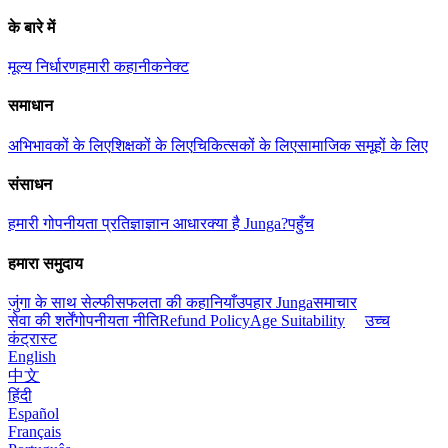
के बारे में
मूल्य निर्धारण
हमारी कहानी
कनेक्ट
समाधान
अभिभावकों के लिए
शिक्षकों के लिए
चिकित्सकों के लिए
सामाजिक समूहों के लिए
संसाधन
हमारी गोपनीयता प्रतिज्ञा
ज्ञान आधार
क्या है Junga?
पहुँच
हमारा समुदाय
जुंगा के साथ सेल्फी
सफलता की कहानियाँ
उपहार Junga
समाचार
सेवा की शर्तें
गोपनीयता नीति
Refund Policy
Age Suitability
उच्च
कंट्रास्ट
English
中文
हिंदी
Español
Français