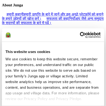
About Junga
हमारी कहानी
हमारी उत्पत्ति के बारे में जानें और इस अनूठे प्लेटफ़ॉर्म को बनाने
के हमारे उद्देश्यों की खोज करें।
सफलता की कहानियाँ
आप जैसे अन्य समुदाय
के सदस्यों की सफलता के बारे में पढ़ें।
हमारा समुदाय
जुंगा के साथ सेल्फी
अपने समुदाय के साथ साझा करने के लिए Junga के
साथ एक सेल्फी बनाएं।
क्या है Junga?
हमारे प्लेटफ़ॉर्म को इतना खास क्या
बनाता है, इसके बारे में और जानें।
This website uses cookies
We use cookies to keep this website secure, remember 
वापस जाओ
मदद
your preferences, and understand traffic on our public 
site. We do not use this website to serve ads based on 
खोजें
your family’s Junga app or village activity. Limited 
website analytics help us improve site performance, 
ज्ञान आधार
अपने अनुभव से अधिकतम लाभ उठाने का तरीका जानें।
कनेक्ट
आइए उन तरीकों पर चर्चा करें जिनसे आप Junga का उपयोग करके
content, and business operations, and are separate from 
अपनी दिन-प्रतिदिन की दिनचर्या को बेहतर बना सकते हैं।
app usage and village data. For more information, please 
review our Privacy Policy and Privacy Pledge.
संसाधन