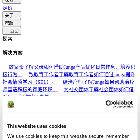
探索
定价
关于
帮助
返回
探索
解决方案
致家长
了解父母如何借助Junga产品优化日常作息，培养积
极行为。
致教育工作者
了解教育工作者如何通过Junga提升
社会情感学习（SEL）。
给治疗师
了解Junga如何帮助治疗
师营造积极的家庭环境。
为社交团体
了解社会团体如何借
助Junga促进社区参与。
比较
Junga 対 Greenlight
Greenlight 将受监管的借记卡与教育工具
This website uses cookies
相结合，旨在教导孩子们如何进行预算管理、储蓄和投资。
We use cookies to keep this website secure, remember 