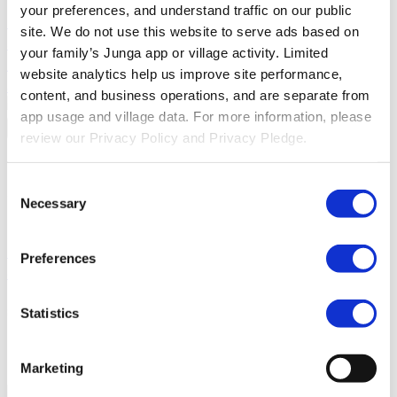
Junga 对阵 Acorns Early
Acorns Early 通过安全借记卡、家务
your preferences, and understand traffic on our public 
劳动和投资组合，帮助家长引导孩子培养金融素养。
Junga
site. We do not use this website to serve ads based on 
与 ClassDojo
ClassDojo帮助教师、学生和家庭建立联系，共同
your family’s Junga app or village activity. Limited 
庆祝课堂学习成果。
Junga 対 LiveSchool
LiveSchool 帮助学
website analytics help us improve site performance, 
校追踪行为表现、奖励学生，并营造积极的校园文化。
content, and business operations, and are separate from 
app usage and village data. For more information, please 
返回
review our Privacy Policy and Privacy Pledge.
关于
Consent
关于Junga
Necessary
Selection
我们的故事
了解Junga的起源，探索我们创建这个独特平台
的目标。
成功案例
了解其他像你一样的社区成员的成功故
Preferences
事。
Statistics
我们的社区
与Junga的自拍
使用Junga生成自拍照，与你的社群分享。
Marketing
什么是Junga？
深入了解我们的平台为何如此与众不同。