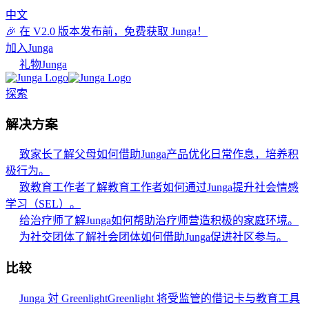
中文
🎉 在 V2.0 版本发布前，免费获取 Junga！
加入Junga
礼物Junga
探索
解决方案
致家长
了解父母如何借助Junga产品优化日常作息，培养积
极行为。
致教育工作者
了解教育工作者如何通过Junga提升社会情感
学习（SEL）。
给治疗师
了解Junga如何帮助治疗师营造积极的家庭环境。
为社交团体
了解社会团体如何借助Junga促进社区参与。
比较
Junga 対 Greenlight
Greenlight 将受监管的借记卡与教育工具