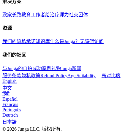
解决方案
致家长
致教育工作者
给治疗师
为社交团体
资源
我们的隐私承诺
知识库
什么是Junga？
无障碍访问
我们的社区
与Junga的自拍
成功案例
礼物Junga
新闻
服务条款
隐私政策
Refund Policy
Age Suitability
高对比度
English
中文
हिंदी
Español
Français
Português
Deutsch
日本語
© 2026 Junga LLC. 版权所有.