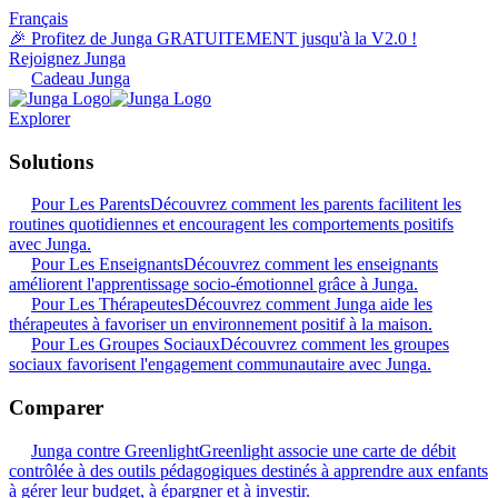
Français
🎉 Profitez de Junga GRATUITEMENT jusqu'à la V2.0 !
Rejoignez Junga
Cadeau Junga
Explorer
Solutions
Pour Les Parents
Découvrez comment les parents facilitent les
routines quotidiennes et encouragent les comportements positifs
avec Junga.
Pour Les Enseignants
Découvrez comment les enseignants
améliorent l'apprentissage socio-émotionnel grâce à Junga.
Pour Les Thérapeutes
Découvrez comment Junga aide les
thérapeutes à favoriser un environnement positif à la maison.
Pour Les Groupes Sociaux
Découvrez comment les groupes
sociaux favorisent l'engagement communautaire avec Junga.
Comparer
Junga contre Greenlight
Greenlight associe une carte de débit
contrôlée à des outils pédagogiques destinés à apprendre aux enfants
à gérer leur budget, à épargner et à investir.