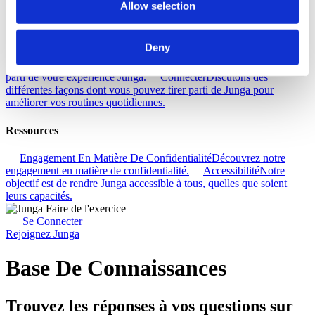
Allow selection
Aide
Découvrez
Deny
Base De Connaissances
Découvrez comment tirer le meilleur
parti de votre expérience Junga.
Connecter
Discutons des
différentes façons dont vous pouvez tirer parti de Junga pour
améliorer vos routines quotidiennes.
Ressources
Engagement En Matière De Confidentialité
Découvrez notre
engagement en matière de confidentialité.
Accessibilité
Notre
objectif est de rendre Junga accessible à tous, quelles que soient
leurs capacités.
Se Connecter
Rejoignez Junga
Base De Connaissances
Trouvez les réponses à vos questions sur