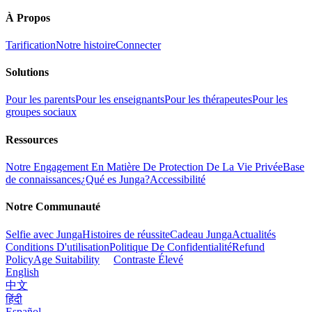
À Propos
Tarification
Notre histoire
Connecter
Solutions
Pour les parents
Pour les enseignants
Pour les thérapeutes
Pour les
groupes sociaux
Ressources
Notre Engagement En Matière De Protection De La Vie Privée
Base
de connaissances
¿Qué es Junga?
Accessibilité
Notre Communauté
Selfie avec Junga
Histoires de réussite
Cadeau Junga
Actualités
Conditions D'utilisation
Politique De Confidentialité
Refund
Policy
Age Suitability
Contraste Élevé
English
中文
हिंदी
Español