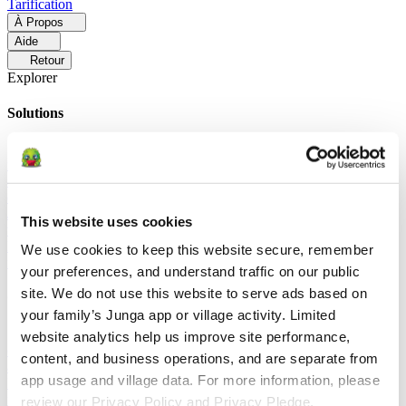
Tarification
À Propos
Aide
Retour
Explorer
Solutions
Pour Les Parents
Découvrez comment les parents facilitent les
routines quotidiennes et encouragent les comportements positifs
avec Junga.
Pour Les Enseignants
Découvrez comment les
enseignants améliorent l'apprentissage socio-émotionnel grâce à
Junga.
Pour Les Thérapeutes
Découvrez comment Junga aide les
This website uses cookies
thérapeutes à favoriser un environnement positif à la maison.
Pour
Les Groupes Sociaux
Découvrez comment les groupes sociaux
We use cookies to keep this website secure, remember 
favorisent l'engagement communautaire avec Junga.
your preferences, and understand traffic on our public 
site. We do not use this website to serve ads based on 
Comparer
your family’s Junga app or village activity. Limited 
Junga contre Greenlight
Greenlight associe une carte de débit
website analytics help us improve site performance, 
contrôlée à des outils pédagogiques destinés à apprendre aux enfants
content, and business operations, and are separate from 
à gérer leur budget, à épargner et à investir.
Junga contre Acorns
app usage and village data. For more information, please 
Early
Acorns Early aide les parents à initier leurs enfants à la gestion
financière grâce à une carte de débit sécurisée, à des tâches
review our Privacy Policy and Privacy Pledge.