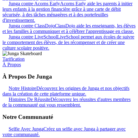
Junga contre Acorns Early
Acorns Early aide les parents à initier
leurs enfants à la gestion financière grâce à une carte de débit
sécurisée, à des tâches ménagères et à des portefeuilles
d'investissement.
Junga contre ClassDojo
ClassDojo aide les enseignants, les élèves
et les familles à communiquer et à célébrer l'apprentissage en classe.
Junga contre LiveSchool
LiveSchool permet aux écoles de suivre
le comportement des élèves, de les récompenser et de créer une
culture scolaire positive.
Tarification
À Propos
À Propos De Junga
Notre Histoire
Découvrez les origines de Junga et nos objectifs
dans la création de cette plateforme unique.
Histoires De Réussite
Découvrez les réussites d'autres membres
de la communauté qui vous ressemblent.
Notre Communauté
Selfie Avec Junga
Créez un selfie avec Junga à partager avec
votre communauté.