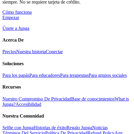
siempre. No se requiere tarjeta de crédito.
Cómo funciona
Empezar
Únete a Junga
Acerca De
Precios
Nuestra historia
Conectar
Soluciones
Para los papás
Para educadores
Para terapeutas
Para grupos sociales
Recursos
Nuestro Compromiso De Privacidad
Base de conocimientos
What is
Junga?
Accesibilidad
Nuestra Comunidad
Selfie con Junga
Historias de éxito
Regalo Junga
Noticias
Términos Del Servicio
Política De Privacidad
Refund Policy
Age