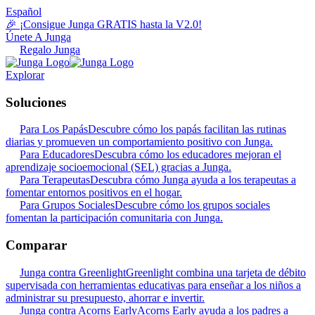
Español
🎉 ¡Consigue Junga GRATIS hasta la V2.0!
Únete A Junga
Regalo Junga
Explorar
Soluciones
Para Los Papás
Descubre cómo los papás facilitan las rutinas
diarias y promueven un comportamiento positivo con Junga.
Para Educadores
Descubra cómo los educadores mejoran el
aprendizaje socioemocional (SEL) gracias a Junga.
Para Terapeutas
Descubra cómo Junga ayuda a los terapeutas a
fomentar entornos positivos en el hogar.
Para Grupos Sociales
Descubre cómo los grupos sociales
fomentan la participación comunitaria con Junga.
Comparar
Junga contra Greenlight
Greenlight combina una tarjeta de débito
supervisada con herramientas educativas para enseñar a los niños a
administrar su presupuesto, ahorrar e invertir.
Junga contra Acorns Early
Acorns Early ayuda a los padres a