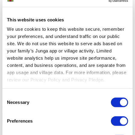
familias a conectarse y celebrar el aprendizaje en el salón de clases.
Junga contra LiveSchool
LiveSchool permite a las escuelas
realizar un seguimiento del comportamiento, recompensar a los
alumnos y crear una cultura escolar positiva.
This website uses cookies
We use cookies to keep this website secure, remember 
Regresar
your preferences, and understand traffic on our public 
Acerca De
site. We do not use this website to serve ads based on 
Acerca De Junga
your family’s Junga app or village activity. Limited 
website analytics help us improve site performance, 
Nuestra Historia
Conoce los orígenes de Junga y descubre
content, and business operations, and are separate from 
nuestros objetivos al crear esta plataforma única.
Historias De
Éxito
Lee sobre el éxito de otros miembros de la comunidad como
app usage and village data. For more information, please 
tú.
review our Privacy Policy and Privacy Pledge.
Nuestra Comunidad
Consent
Selfie Con Junga
Crea una selfie con Junga para compartirla con
Necessary
Selection
tu comunidad.
What Is Junga?
Descubre qué hace que nuestra
plataforma sea tan especial.
Preferences
Regresar
Ayuda