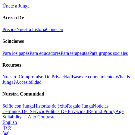
Únete a Junga
Acerca De
Precios
Nuestra historia
Conectar
Soluciones
Para los papás
Para educadores
Para terapeutas
Para grupos sociales
Recursos
Nuestro Compromiso De Privacidad
Base de conocimientos
What is
Junga?
Accesibilidad
Nuestra Comunidad
Selfie con Junga
Historias de éxito
Regalo Junga
Noticias
Términos Del Servicio
Política De Privacidad
Refund Policy
Age
Suitability
Alto Contraste
English
中文
हिंदी