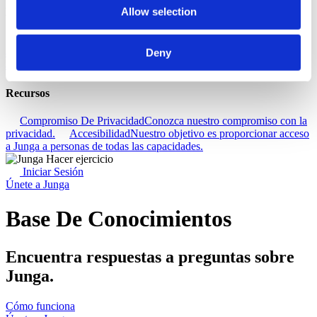
Allow selection
Descubra
Base De Conocimientos
Descubre cómo sacar el máximo partido
a tu experiencia Junga.
Conectar
Hablemos sobre cómo puedes
Deny
aprovechar Junga para mejorar tus rutinas diarias.
Recursos
Compromiso De Privacidad
Conozca nuestro compromiso con la
privacidad.
Accesibilidad
Nuestro objetivo es proporcionar acceso
a Junga a personas de todas las capacidades.
Iniciar Sesión
Únete a Junga
Base De Conocimientos
Encuentra respuestas a preguntas sobre
Junga.
Cómo funciona