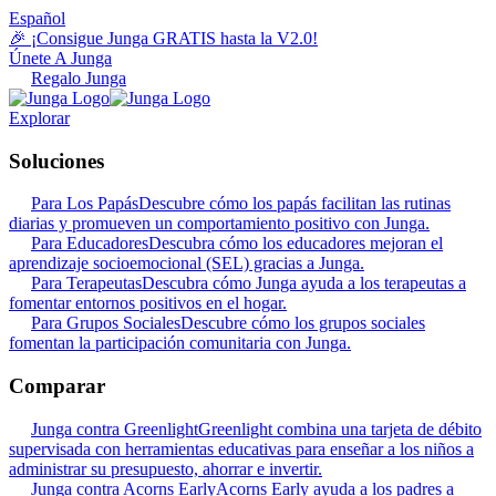
Español
🎉 ¡Consigue Junga GRATIS hasta la V2.0!
Únete A Junga
Regalo Junga
Explorar
Soluciones
Para Los Papás
Descubre cómo los papás facilitan las rutinas
diarias y promueven un comportamiento positivo con Junga.
Para Educadores
Descubra cómo los educadores mejoran el
aprendizaje socioemocional (SEL) gracias a Junga.
Para Terapeutas
Descubra cómo Junga ayuda a los terapeutas a
fomentar entornos positivos en el hogar.
Para Grupos Sociales
Descubre cómo los grupos sociales
fomentan la participación comunitaria con Junga.
Comparar
Junga contra Greenlight
Greenlight combina una tarjeta de débito
supervisada con herramientas educativas para enseñar a los niños a
administrar su presupuesto, ahorrar e invertir.
Junga contra Acorns Early
Acorns Early ayuda a los padres a