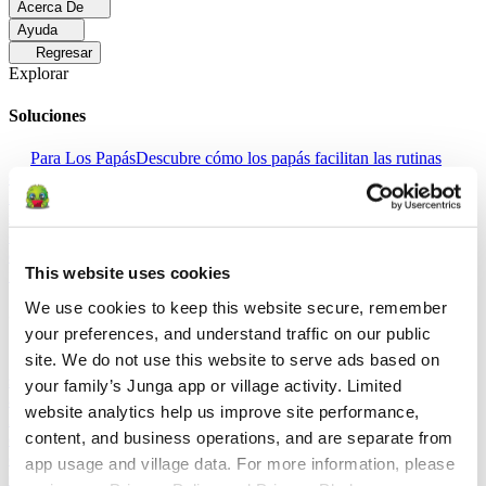
Acerca De
Ayuda
Regresar
Explorar
Soluciones
Para Los Papás
Descubre cómo los papás facilitan las rutinas
diarias y promueven un comportamiento positivo con Junga.
Para
Educadores
Descubra cómo los educadores mejoran el aprendizaje
socioemocional (SEL) gracias a Junga.
Para Terapeutas
Descubra
cómo Junga ayuda a los terapeutas a fomentar entornos positivos en
el hogar.
Para Grupos Sociales
Descubre cómo los grupos sociales
This website uses cookies
fomentan la participación comunitaria con Junga.
We use cookies to keep this website secure, remember 
Comparar
your preferences, and understand traffic on our public 
site. We do not use this website to serve ads based on 
Junga contra Greenlight
Greenlight combina una tarjeta de débito
supervisada con herramientas educativas para enseñar a los niños a
your family’s Junga app or village activity. Limited 
administrar su presupuesto, ahorrar e invertir.
Junga contra Acorns
website analytics help us improve site performance, 
Early
Acorns Early ayuda a los padres a enseñar a sus hijos sobre
content, and business operations, and are separate from 
educación financiera mediante una tarjeta de débito segura, tareas
domésticas y carteras de inversión.
Junga contra
app usage and village data. For more information, please 
ClassDojo
ClassDojo ayuda a los maestros, los estudiantes y las