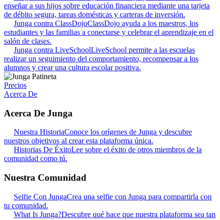
enseñar a sus hijos sobre educación financiera mediante una tarjeta
de débito segura, tareas domésticas y carteras de inversión.
Junga contra ClassDojo
ClassDojo ayuda a los maestros, los
estudiantes y las familias a conectarse y celebrar el aprendizaje en el
salón de clases.
Junga contra LiveSchool
LiveSchool permite a las escuelas
realizar un seguimiento del comportamiento, recompensar a los
alumnos y crear una cultura escolar positiva.
Precios
Acerca De
Acerca De Junga
Nuestra Historia
Conoce los orígenes de Junga y descubre
nuestros objetivos al crear esta plataforma única.
Historias De Éxito
Lee sobre el éxito de otros miembros de la
comunidad como tú.
Nuestra Comunidad
Selfie Con Junga
Crea una selfie con Junga para compartirla con
tu comunidad.
What Is Junga?
Descubre qué hace que nuestra plataforma sea tan