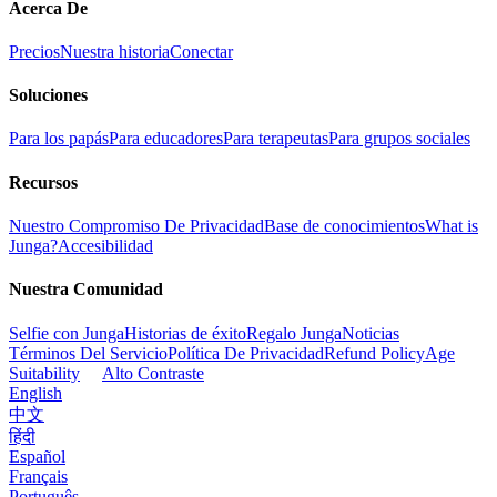
Acerca De
Precios
Nuestra historia
Conectar
Soluciones
Para los papás
Para educadores
Para terapeutas
Para grupos sociales
Recursos
Nuestro Compromiso De Privacidad
Base de conocimientos
What is
Junga?
Accesibilidad
Nuestra Comunidad
Selfie con Junga
Historias de éxito
Regalo Junga
Noticias
Términos Del Servicio
Política De Privacidad
Refund Policy
Age
Suitability
Alto Contraste
English
中文
हिंदी
Español
Français
Português