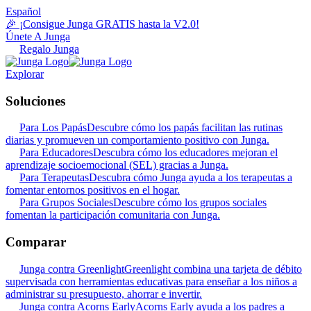
Español
🎉 ¡Consigue Junga GRATIS hasta la V2.0!
Únete A Junga
Regalo Junga
Explorar
Soluciones
Para Los Papás
Descubre cómo los papás facilitan las rutinas
diarias y promueven un comportamiento positivo con Junga.
Para Educadores
Descubra cómo los educadores mejoran el
aprendizaje socioemocional (SEL) gracias a Junga.
Para Terapeutas
Descubra cómo Junga ayuda a los terapeutas a
fomentar entornos positivos en el hogar.
Para Grupos Sociales
Descubre cómo los grupos sociales
fomentan la participación comunitaria con Junga.
Comparar
Junga contra Greenlight
Greenlight combina una tarjeta de débito
supervisada con herramientas educativas para enseñar a los niños a
administrar su presupuesto, ahorrar e invertir.
Junga contra Acorns Early
Acorns Early ayuda a los padres a