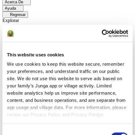
Acerca De
Ayuda
Regresar
Explorar
Soluciones
Para Los Papás
Descubre cómo los papás facilitan las rutinas
diarias y promueven un comportamiento positivo con Junga.
Para
This website uses cookies
Educadores
Descubra cómo los educadores mejoran el aprendizaje
socioemocional (SEL) gracias a Junga.
Para Terapeutas
Descubra
We use cookies to keep this website secure, remember 
cómo Junga ayuda a los terapeutas a fomentar entornos positivos en
el hogar.
Para Grupos Sociales
Descubre cómo los grupos sociales
your preferences, and understand traffic on our public 
fomentan la participación comunitaria con Junga.
site. We do not use this website to serve ads based on 
your family’s Junga app or village activity. Limited 
Comparar
website analytics help us improve site performance, 
Junga contra Greenlight
Greenlight combina una tarjeta de débito
content, and business operations, and are separate from 
supervisada con herramientas educativas para enseñar a los niños a
app usage and village data. For more information, please 
administrar su presupuesto, ahorrar e invertir.
Junga contra Acorns
review our Privacy Policy and Privacy Pledge.
Early
Acorns Early ayuda a los padres a enseñar a sus hijos sobre
educación financiera mediante una tarjeta de débito segura, tareas
domésticas y carteras de inversión.
Junga contra
Consent
ClassDojo
ClassDojo ayuda a los maestros, los estudiantes y las