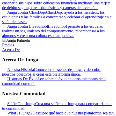
enseñar a sus hijos sobre educación financiera mediante una tarjeta
de débito segura, tareas domésticas y carteras de inversión.
Junga contra ClassDojo
ClassDojo ayuda a los maestros, los
estudiantes y las familias a conectarse y celebrar el aprendizaje en el
salón de clases.
Junga contra LiveSchool
LiveSchool permite a las escuelas
realizar un seguimiento del comportamiento, recompensar a los
alumnos y crear una cultura escolar positiva.
Precios
Acerca De
Acerca De Junga
Nuestra Historia
Conoce los orígenes de Junga y descubre
nuestros objetivos al crear esta plataforma única.
Historias De Éxito
Lee sobre el éxito de otros miembros de la
comunidad como tú.
Nuestra Comunidad
Selfie Con Junga
Crea una selfie con Junga para compartirla con
tu comunidad.
What Is Junga?
Descubre qué hace que nuestra plataforma sea tan