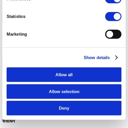
About Junga
Statistics
हमारी कहानी
हमारी उत्पत्ति के बारे में जानें और इस अनूठे प्लेटफ़ॉर्म को बनाने
के हमारे उद्देश्यों की खोज करें।
सफलता की कहानियाँ
आप जैसे अन्य समुदाय
के सदस्यों की सफलता के बारे में पढ़ें।
Marketing
हमारा समुदाय
जुंगा के साथ सेल्फी
अपने समुदाय के साथ साझा करने के लिए Junga के
साथ एक सेल्फी बनाएं।
क्या है Junga?
हमारे प्लेटफ़ॉर्म को इतना खास क्या
Show details
बनाता है, इसके बारे में और जानें।
वापस जाओ
Allow all
मदद
खोजें
Allow selection
ज्ञान आधार
अपने अनुभव से अधिकतम लाभ उठाने का तरीका जानें।
कनेक्ट
आइए उन तरीकों पर चर्चा करें जिनसे आप Junga का उपयोग करके
Deny
अपनी दिन-प्रतिदिन की दिनचर्या को बेहतर बना सकते हैं।
संसाधन