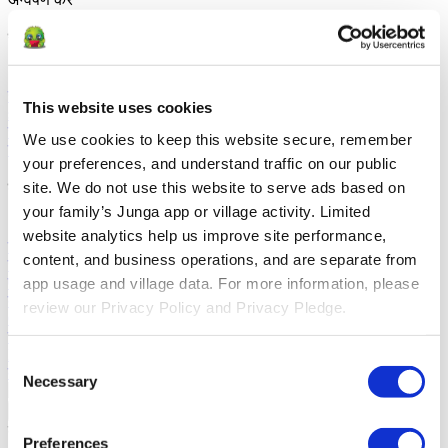
समाधान
अभिभावकों के लिए
सीखें कि माता-पिता कैसे दैनिक दिनचर्या को सुगम बनाते
हैं और सकारात्मक व्यवहार को बढ़ावा देते हैं।
शिक्षकों के लिए
जानें कि शिक्षक
This website uses cookies
sel को कैसे बढ़ाते हैं।
चिकित्सकों के लिए
जानें कि चिकित्सक घर पर
सकारात्मक वातावरण को कैसे प्रोत्साहित करते हैं।
सामाजिक समूहों के
We use cookies to keep this website secure, remember 
लिए
सीखें कि सामाजिक समूह कैसे सामुदायिक सहभागिता को बढ़ावा देते हैं।
your preferences, and understand traffic on our public 
site. We do not use this website to serve ads based on 
तुलना करें
your family’s Junga app or village activity. Limited 
Junga vs Greenlight
Greenlight बच्चों को बजट बनाने, बचत करने और
website analytics help us improve site performance, 
निवेश करने सिखाने के लिए एक पर्यवेक्षित डेबिट कार्ड को शैक्षिक उपकरणों के
content, and business operations, and are separate from 
साथ जोड़ता है।
Junga बनाम Acorns Early
Acorns Early माता-पिता को
एक सुरक्षित डेबिट कार्ड, घरेलू काम और निवेश पोर्टफोलियो के माध्यम से बच्चों
app usage and village data. For more information, please 
को वित्तीय साक्षरता में मार्गदर्शन करने में मदद करता है।
Junga बनाम
review our Privacy Policy and Privacy Pledge.
ClassDojo
ClassDojo शिक्षकों, छात्रों और परिवारों को जुड़ने और कक्षा में
सीखने का जश्न मनाने में मदद करता है।
Junga बनाम
LiveSchool
LiveSchool स्कूलों को व्यवहार ट्रैक करने, छात्रों को पुरस्कृत
Consent
करने और सकारात्मक स्कूल संस्कृति बनाने में मदद करता है।
Necessary
Selection
वापस जाओ
के बारे में
Preferences