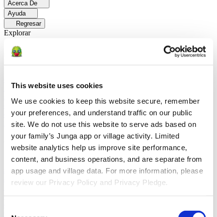
Acerca De
Ayuda
Regresar
Explorar
Soluciones
Para Los Papás
Descubre cómo los papás facilitan las rutinas
diarias y promueven un comportamiento positivo con Junga.
Para
This website uses cookies
Educadores
Descubra cómo los educadores mejoran el aprendizaje
socioemocional (SEL) gracias a Junga.
Para Terapeutas
Descubra
We use cookies to keep this website secure, remember 
cómo Junga ayuda a los terapeutas a fomentar entornos positivos en
your preferences, and understand traffic on our public 
el hogar.
Para Grupos Sociales
Descubre cómo los grupos sociales
fomentan la participación comunitaria con Junga.
site. We do not use this website to serve ads based on 
your family’s Junga app or village activity. Limited 
Comparar
website analytics help us improve site performance, 
content, and business operations, and are separate from 
Junga contra Greenlight
Greenlight combina una tarjeta de débito
supervisada con herramientas educativas para enseñar a los niños a
app usage and village data. For more information, please 
administrar su presupuesto, ahorrar e invertir.
Junga contra Acorns
review our Privacy Policy and Privacy Pledge.
Early
Acorns Early ayuda a los padres a enseñar a sus hijos sobre
educación financiera mediante una tarjeta de débito segura, tareas
domésticas y carteras de inversión.
Junga contra
Consent
ClassDojo
ClassDojo ayuda a los maestros, los estudiantes y las