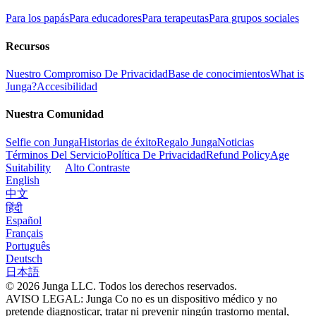
Para los papás
Para educadores
Para terapeutas
Para grupos sociales
Recursos
Nuestro Compromiso De Privacidad
Base de conocimientos
What is
Junga?
Accesibilidad
Nuestra Comunidad
Selfie con Junga
Historias de éxito
Regalo Junga
Noticias
Términos Del Servicio
Política De Privacidad
Refund Policy
Age
Suitability
Alto Contraste
English
中文
हिंदी
Español
Français
Português
Deutsch
日本語
© 2026 Junga LLC. Todos los derechos reservados.
AVISO LEGAL: Junga Co no es un dispositivo médico y no
pretende diagnosticar, tratar ni prevenir ningún trastorno mental,