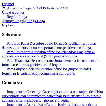
Español
🎉 ¡Consigue Junga GRATIS hasta la V2.0!
Únete A Junga
Regalo Junga
Explorar
Soluciones
Para Los Papás
Descubre cómo los papás facilitan las rutinas
diarias y promueven un comportamiento positivo con Junga.
Para Educadores
Descubra cómo los educadores mejoran el
aprendizaje socioemocional (SEL) gracias a Junga.
Para Terapeutas
Descubra cómo Junga ayuda a los terapeutas a
fomentar entornos positivos en el hogar.
Para Grupos Sociales
Descubre cómo los grupos sociales
fomentan la participación comunitaria con Junga.
Comparar
Junga contra Greenlight
Greenlight combina una tarjeta de débito
supervisada con herramientas educativas para enseñar a los niños a
administrar su presupuesto, ahorrar e invertir.
Junga contra Acorns Early
Acorns Early ayuda a los padres a