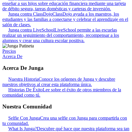
enseñar a sus hijos sobre educación financiera mediante una tarjeta
de débito segura, tareas domésticas y carteras de inversión.
Junga contra ClassDojo
ClassDojo ayuda a los maestros, los
estudiantes y las familias a conectarse y celebrar el aprendizaje en el
salón de clases.
Junga contra LiveSchool
LiveSchool permite a las escuelas
realizar un seguimiento del comportamiento, recompensar a los
alumnos y crear una cultura escolar positiva.
Precios
Acerca De
Acerca De Junga
Nuestra Historia
Conoce los orígenes de Junga y descubre
nuestros objetivos al crear esta plataforma única.
Historias De Éxito
Lee sobre el éxito de otros miembros de la
comunidad como tú.
Nuestra Comunidad
Selfie Con Junga
Crea una selfie con Junga para compartirla con
tu comunidad.
What Is Junga?
Descubre qué hace que nuestra plataforma sea tan