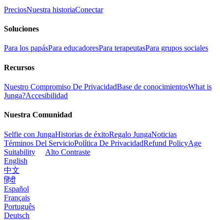
Precios
Nuestra historia
Conectar
Soluciones
Para los papás
Para educadores
Para terapeutas
Para grupos sociales
Recursos
Nuestro Compromiso De Privacidad
Base de conocimientos
What is
Junga?
Accesibilidad
Nuestra Comunidad
Selfie con Junga
Historias de éxito
Regalo Junga
Noticias
Términos Del Servicio
Política De Privacidad
Refund Policy
Age
Suitability
Alto Contraste
English
中文
हिंदी
Español
Français
Português
Deutsch