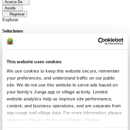
Acerca De
Ayuda
Regresar
Explorar
Soluciones
Para Los Papás
Descubre cómo los papás facilitan las rutinas
diarias y promueven un comportamiento positivo con Junga.
Para
Educadores
Descubra cómo los educadores mejoran el aprendizaje
socioemocional (SEL) gracias a Junga.
Para Terapeutas
Descubra
This website uses cookies
cómo Junga ayuda a los terapeutas a fomentar entornos positivos en
el hogar.
Para Grupos Sociales
Descubre cómo los grupos sociales
We use cookies to keep this website secure, remember 
fomentan la participación comunitaria con Junga.
your preferences, and understand traffic on our public 
site. We do not use this website to serve ads based on 
Comparar
your family’s Junga app or village activity. Limited 
Junga contra Greenlight
Greenlight combina una tarjeta de débito
website analytics help us improve site performance, 
supervisada con herramientas educativas para enseñar a los niños a
content, and business operations, and are separate from 
administrar su presupuesto, ahorrar e invertir.
Junga contra Acorns
Early
Acorns Early ayuda a los padres a enseñar a sus hijos sobre
app usage and village data. For more information, please 
educación financiera mediante una tarjeta de débito segura, tareas
review our Privacy Policy and Privacy Pledge.
domésticas y carteras de inversión.
Junga contra
ClassDojo
ClassDojo ayuda a los maestros, los estudiantes y las