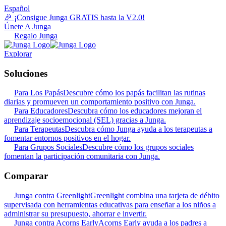
Español
🎉 ¡Consigue Junga GRATIS hasta la V2.0!
Únete A Junga
Regalo Junga
Explorar
Soluciones
Para Los Papás
Descubre cómo los papás facilitan las rutinas
diarias y promueven un comportamiento positivo con Junga.
Para Educadores
Descubra cómo los educadores mejoran el
aprendizaje socioemocional (SEL) gracias a Junga.
Para Terapeutas
Descubra cómo Junga ayuda a los terapeutas a
fomentar entornos positivos en el hogar.
Para Grupos Sociales
Descubre cómo los grupos sociales
fomentan la participación comunitaria con Junga.
Comparar
Junga contra Greenlight
Greenlight combina una tarjeta de débito
supervisada con herramientas educativas para enseñar a los niños a
administrar su presupuesto, ahorrar e invertir.
Junga contra Acorns Early
Acorns Early ayuda a los padres a