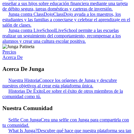
enseñar a sus hijos sobre educación financiera mediante una tarjeta
de débito segura, tareas domésticas y carteras de inversión.
Junga contra ClassDojo
ClassDojo ayuda a los maestros, los
estudiantes y las familias a conectarse y celebrar el aprendizaje en el
salón de clases.
Junga contra LiveSchool
LiveSchool permite a las escuelas
realizar un seguimiento del comportamiento, recompensar a los
alumnos y crear una cultura escolar positiva.
Precios
Acerca De
Acerca De Junga
Nuestra Historia
Conoce los orígenes de Junga y descubre
nuestros objetivos al crear esta plataforma única.
Historias De Éxito
Lee sobre el éxito de otros miembros de la
comunidad como tú.
Nuestra Comunidad
Selfie Con Junga
Crea una selfie con Junga para compartirla con
tu comunidad.
What Is Junga?
Descubre qué hace que nuestra plataforma sea tan