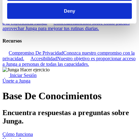
Descubra
Deny
Base De Conocimientos
Descubre cómo sacar el máximo partido
a tu experiencia Junga.
Conectar
Hablemos sobre cómo puedes
aprovechar Junga para mejorar tus rutinas diarias.
Recursos
Compromiso De Privacidad
Conozca nuestro compromiso con la
privacidad.
Accesibilidad
Nuestro objetivo es proporcionar acceso
a Junga a personas de todas las capacidades.
Iniciar Sesión
Únete a Junga
Base De Conocimientos
Encuentra respuestas a preguntas sobre
Junga.
Cómo funciona