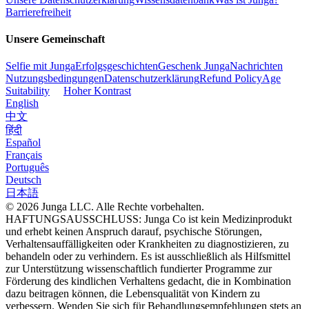
Barrierefreiheit
Unsere Gemeinschaft
Selfie mit Junga
Erfolgsgeschichten
Geschenk Junga
Nachrichten
Nutzungsbedingungen
Datenschutzerklärung
Refund Policy
Age
Suitability
Hoher Kontrast
English
中文
हिंदी
Español
Français
Português
Deutsch
日本語
© 2026 Junga LLC. Alle Rechte vorbehalten.
HAFTUNGSAUSSCHLUSS: Junga Co ist kein Medizinprodukt
und erhebt keinen Anspruch darauf, psychische Störungen,
Verhaltensauffälligkeiten oder Krankheiten zu diagnostizieren, zu
behandeln oder zu verhindern. Es ist ausschließlich als Hilfsmittel
zur Unterstützung wissenschaftlich fundierter Programme zur
Förderung des kindlichen Verhaltens gedacht, die in Kombination
dazu beitragen können, die Lebensqualität von Kindern zu
verbessern. Wenden Sie sich für Behandlungsempfehlungen stets an