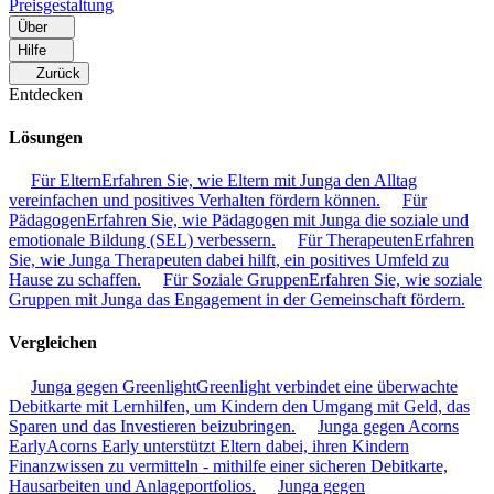
Preisgestaltung
Über
Hilfe
Zurück
Entdecken
Lösungen
Für Eltern
Erfahren Sie, wie Eltern mit Junga den Alltag
vereinfachen und positives Verhalten fördern können.
Für
Pädagogen
Erfahren Sie, wie Pädagogen mit Junga die soziale und
emotionale Bildung (SEL) verbessern.
Für Therapeuten
Erfahren
Sie, wie Junga Therapeuten dabei hilft, ein positives Umfeld zu
Hause zu schaffen.
Für Soziale Gruppen
Erfahren Sie, wie soziale
Gruppen mit Junga das Engagement in der Gemeinschaft fördern.
Vergleichen
Junga gegen Greenlight
Greenlight verbindet eine überwachte
Debitkarte mit Lernhilfen, um Kindern den Umgang mit Geld, das
Sparen und das Investieren beizubringen.
Junga gegen Acorns
Early
Acorns Early unterstützt Eltern dabei, ihren Kindern
Finanzwissen zu vermitteln - mithilfe einer sicheren Debitkarte,
Hausarbeiten und Anlageportfolios.
Junga gegen