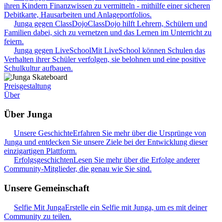
ihren Kindern Finanzwissen zu vermitteln - mithilfe einer sicheren
Debitkarte, Hausarbeiten und Anlageportfolios.
Junga gegen ClassDojo
ClassDojo hilft Lehrern, Schülern und
Familien dabei, sich zu vernetzen und das Lernen im Unterricht zu
feiern.
Junga gegen LiveSchool
Mit LiveSchool können Schulen das
Verhalten ihrer Schüler verfolgen, sie belohnen und eine positive
Schulkultur aufbauen.
Preisgestaltung
Über
Über Junga
Unsere Geschichte
Erfahren Sie mehr über die Ursprünge von
Junga und entdecken Sie unsere Ziele bei der Entwicklung dieser
einzigartigen Plattform.
Erfolgsgeschichten
Lesen Sie mehr über die Erfolge anderer
Community-Mitglieder, die genau wie Sie sind.
Unsere Gemeinschaft
Selfie Mit Junga
Erstelle ein Selfie mit Junga, um es mit deiner
Community zu teilen.