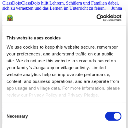
ClassDojo
ClassDojo hilft Lehrern, Schülern und Familien dabei,
sich zu vernetzen und das Lernen im Unterricht zu feiern.
Junga
gegen LiveSchool
Mit LiveSchool können Schulen das Verhalten
ihrer Schüler verfolgen, sie belohnen und eine positive Schulkultur
aufbauen.
Zurück
This website uses cookies
Über
We use cookies to keep this website secure, remember 
Über Junga
your preferences, and understand traffic on our public 
site. We do not use this website to serve ads based on 
Unsere Geschichte
Erfahren Sie mehr über die Ursprünge von
Junga und entdecken Sie unsere Ziele bei der Entwicklung dieser
your family’s Junga app or village activity. Limited 
einzigartigen Plattform.
Erfolgsgeschichten
Lesen Sie mehr über
website analytics help us improve site performance, 
die Erfolge anderer Community-Mitglieder, die genau wie Sie sind.
content, and business operations, and are separate from 
app usage and village data. For more information, please 
Unsere Gemeinschaft
review our Privacy Policy and Privacy Pledge.
Selfie Mit Junga
Erstelle ein Selfie mit Junga, um es mit deiner
Community zu teilen.
Was Ist Junga?
Erfahren Sie mehr darüber,
Consent
was unsere Plattform so besonders macht.
Necessary
Selection
Zurück
Hilfe