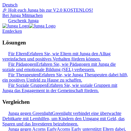
Deutsch
🎉 Holt euch Junga bis zur V2.0 KOSTENLOS!
Bei Junga Mitmachen
Geschenk Junga
Entdecken
Lösungen
Für Eltern
Erfahren Sie, wie Eltern mit Junga den Alltag
vereinfachen und positives Verhalten fördern können.
Für Pädagogen
Erfahren Sie, wie Pädagogen mit Junga die
soziale und emotionale Bildung (SEL) verbessern.
Für Therapeuten
Erfahren Sie, wie Junga Therapeuten dabei hilft,
ein positives Umfeld zu Hause zu schaffen.
Für Soziale Gruppen
Erfahren Sie, wie soziale Gruppen mit
Junga das Engagement in der Gemeinschaft fördern.
Vergleichen
Junga gegen Greenlight
Greenlight verbindet eine überwachte
Debitkarte mit Lernhilfen, um Kindern den Umgang mit Geld, das
Sparen und das Investieren beizubringen.
Junga gegen Acorns Early
Acorns Early unterstützt Eltern dabei,