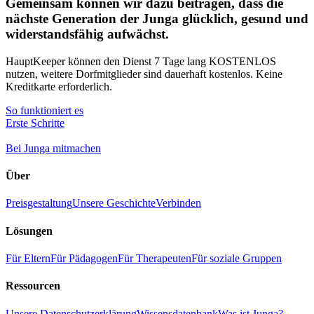
Gemeinsam können wir dazu beitragen, dass die
nächste Generation der Junga glücklich, gesund und
widerstandsfähig aufwächst.
HauptKeeper können den Dienst 7 Tage lang KOSTENLOS
nutzen, weitere Dorfmitglieder sind dauerhaft kostenlos. Keine
Kreditkarte erforderlich.
So funktioniert es
Erste Schritte
Bei Junga mitmachen
Über
Preisgestaltung
Unsere Geschichte
Verbinden
Lösungen
Für Eltern
Für Pädagogen
Für Therapeuten
Für soziale Gruppen
Ressourcen
Unsere Datenschutzerklärung
Wissensdatenbank
Was ist Junga?