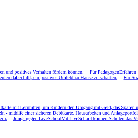
hen und positives Verhalten fördern können.
Für Pädagogen
Erfahren 
uten dabei hilft, ein positives Umfeld zu Hause zu schaffen.
Für So
itkarte mit Lernhilfen, um Kindern den Umgang mit Geld, das Sparen u
ln - mithilfe einer sicheren Debitkarte, Hausarbeiten und Anlageportfol
ern.
Junga gegen LiveSchool
Mit LiveSchool können Schulen das Verh