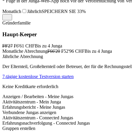
* Füge in der Junga-Web-App noch vor der Veröffentlichung von Versi
Monatlich
Jährlich
SPEICHERN SIE 33%
Gründerfamilie
Haupt-Keeper
₣8'27
₣6'61
CHF
Bis zu 4 Junga
Monatliche Abrechnung
₣66'20
₣52'96
CHF
Bis zu 4 Junga
Jährliche Abrechnung
Der Elternteil, Großelternteil oder Betreuer, der für die Rechnungsste
7-tägige kostenlose Testversion starten
Keine Kreditkarte erforderlich
Anzeigen / Bearbeiten - Meine Jungas
Aktivitätszentrum - Mein Junga
Erfahrungsbericht - Meine Jungas
Verbundene Jungas anzeigen
Aktivitätszentrum - Connected Jungas
Erfahrungsnachverfolgung - Connected Jungas
Gruppen erstellen