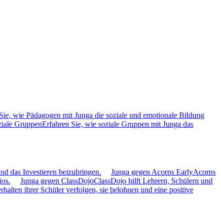
Sie, wie Pädagogen mit Junga die soziale und emotionale Bildung
ziale Gruppen
Erfahren Sie, wie soziale Gruppen mit Junga das
nd das Investieren beizubringen.
Junga gegen Acorns Early
Acorns
ios.
Junga gegen ClassDojo
ClassDojo hilft Lehrern, Schülern und
alten ihrer Schüler verfolgen, sie belohnen und eine positive