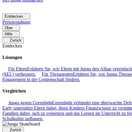
Entdecken
Preisgestaltung
Über
Hilfe
Zurück
Entdecken
Lösungen
Für Eltern
Erfahren Sie, wie Eltern mit Junga den Alltag vereinfac
(SEL) verbessern.
Für Therapeuten
Erfahren Sie, wie Junga Therape
Engagement in der Gemeinschaft fördern.
Vergleichen
Junga gegen Greenlight
Greenlight verbindet eine überwachte Deb
Early unterstützt Eltern dabei, ihren Kindern Finanzwissen zu vermitte
Familien dabei, sich zu vernetzen und das Lernen im Unterricht zu fei
Schulkultur aufbauen.
Zurück