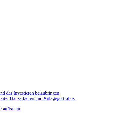
nd das Investieren beizubringen.
karte, Hausarbeiten und Anlageportfolios.
ur aufbauen.