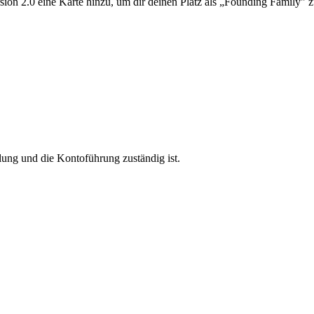
on 2.0 eine Karte hinzu, um dir deinen Platz als „Founding Family" z
llung und die Kontoführung zuständig ist.