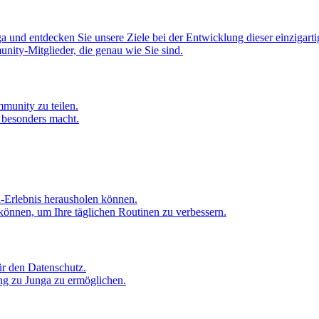
 und entdecken Sie unsere Ziele bei der Entwicklung dieser einzigarti
nity-Mitglieder, die genau wie Sie sind.
mmunity zu teilen.
o besonders macht.
a-Erlebnis herausholen können.
können, um Ihre täglichen Routinen zu verbessern.
ür den Datenschutz.
ang zu Junga zu ermöglichen.