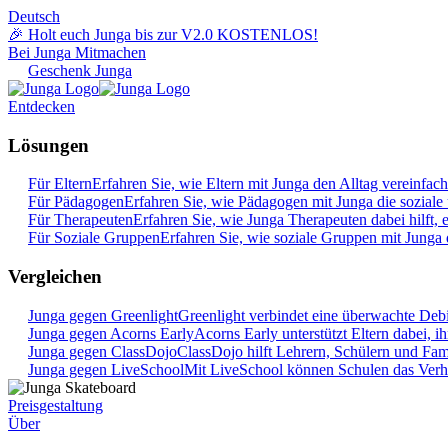
Deutsch
🎉 Holt euch Junga bis zur V2.0 KOSTENLOS!
Bei Junga Mitmachen
Geschenk Junga
Entdecken
Lösungen
Für Eltern
Erfahren Sie, wie Eltern mit Junga den Alltag vereinfac
Für Pädagogen
Erfahren Sie, wie Pädagogen mit Junga die soziale
Für Therapeuten
Erfahren Sie, wie Junga Therapeuten dabei hilft, 
Für Soziale Gruppen
Erfahren Sie, wie soziale Gruppen mit Junga
Vergleichen
Junga gegen Greenlight
Greenlight verbindet eine überwachte Deb
Junga gegen Acorns Early
Acorns Early unterstützt Eltern dabei, i
Junga gegen ClassDojo
ClassDojo hilft Lehrern, Schülern und Fami
Junga gegen LiveSchool
Mit LiveSchool können Schulen das Verhal
Preisgestaltung
Über