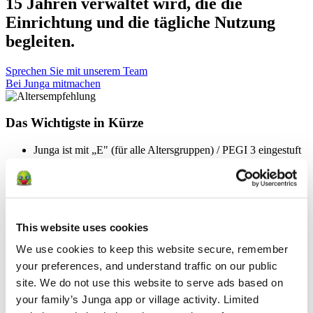
15 Jahren verwaltet wird, die die
Einrichtung und die tägliche Nutzung
begleiten.
Sprechen Sie mit unserem Team
Bei Junga mitmachen
Das Wichtigste in Kürze
Junga ist mit „E" (für alle Altersgruppen) / PEGI 3 eingestuft
Junga ist so konzipiert, dass es von erwachsenen Betreuern
eingerichtet und verwaltet wird.
Unsere Inhalte und unser Erlebnis sind in erster Linie für
Kinder im Alter von 2 bis 15 Jahren konzipiert, doch Junga
soll für alle einladend, motivierend und geeignet sein.
Junga soll ein positiver, sicherer Ort sein, an dem sich Keeper
This website uses cookies
ganz auf das Wachstum, die Widerstandsfähigkeit, das
We use cookies to keep this website secure, remember 
Selbstvertrauen und die gesunde Entwicklung ihrer Kinder
konzentrieren können.
your preferences, and understand traffic on our public 
Junga erlaubt keine Inhalte, die politische, religiöse,
site. We do not use this website to serve ads based on 
gewalttätige, glücksspielbezogene, angstauslösende,
your family’s Junga app or village activity. Limited 
drogenbezogene oder trendorientierte Themen behandeln.