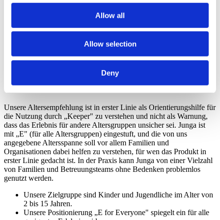
Selbsthilfegruppen, die zusammenarbeiten.
Allow all
Junga wurde entwickelt, um den Fokus auf positive
Entwicklung, Routinen und Ermutigung zu legen.
Junga erlaubt keine Inhalte, die politische, religiöse,
gewalttätige, glücksspielbezogene, angstauslösende,
Allow selection
drogenbezogene oder trendorientierte Themen behandeln.
So Funktioniert Die Altersfreigabe Bei
Deny
Junga
Unsere Altersempfehlung ist in erster Linie als Orientierungshilfe für
die Nutzung durch „Keeper" zu verstehen und nicht als Warnung,
dass das Erlebnis für andere Altersgruppen unsicher sei. Junga ist
mit „E" (für alle Altersgruppen) eingestuft, und die von uns
angegebene Altersspanne soll vor allem Familien und
Organisationen dabei helfen zu verstehen, für wen das Produkt in
erster Linie gedacht ist. In der Praxis kann Junga von einer Vielzahl
von Familien und Betreuungsteams ohne Bedenken problemlos
genutzt werden.
Unsere Zielgruppe sind Kinder und Jugendliche im Alter von
2 bis 15 Jahren.
Unsere Positionierung „E for Everyone" spiegelt ein für alle