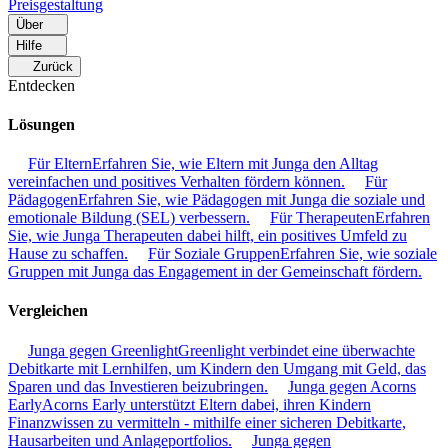
Preisgestaltung
Über
Hilfe
Zurück
Entdecken
Lösungen
Für Eltern
Erfahren Sie, wie Eltern mit Junga den Alltag
vereinfachen und positives Verhalten fördern können.
Für
Pädagogen
Erfahren Sie, wie Pädagogen mit Junga die soziale und
emotionale Bildung (SEL) verbessern.
Für Therapeuten
Erfahren
Sie, wie Junga Therapeuten dabei hilft, ein positives Umfeld zu
Hause zu schaffen.
Für Soziale Gruppen
Erfahren Sie, wie soziale
Gruppen mit Junga das Engagement in der Gemeinschaft fördern.
Vergleichen
Junga gegen Greenlight
Greenlight verbindet eine überwachte
Debitkarte mit Lernhilfen, um Kindern den Umgang mit Geld, das
Sparen und das Investieren beizubringen.
Junga gegen Acorns
Early
Acorns Early unterstützt Eltern dabei, ihren Kindern
Finanzwissen zu vermitteln - mithilfe einer sicheren Debitkarte,
Hausarbeiten und Anlageportfolios.
Junga gegen