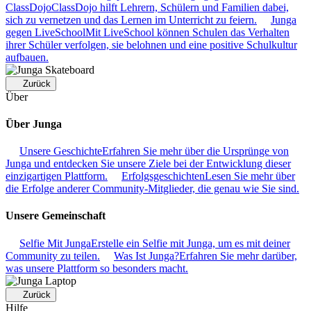
ClassDojo
ClassDojo hilft Lehrern, Schülern und Familien dabei,
sich zu vernetzen und das Lernen im Unterricht zu feiern.
Junga
gegen LiveSchool
Mit LiveSchool können Schulen das Verhalten
ihrer Schüler verfolgen, sie belohnen und eine positive Schulkultur
aufbauen.
Zurück
Über
Über Junga
Unsere Geschichte
Erfahren Sie mehr über die Ursprünge von
Junga und entdecken Sie unsere Ziele bei der Entwicklung dieser
einzigartigen Plattform.
Erfolgsgeschichten
Lesen Sie mehr über
die Erfolge anderer Community-Mitglieder, die genau wie Sie sind.
Unsere Gemeinschaft
Selfie Mit Junga
Erstelle ein Selfie mit Junga, um es mit deiner
Community zu teilen.
Was Ist Junga?
Erfahren Sie mehr darüber,
was unsere Plattform so besonders macht.
Zurück
Hilfe