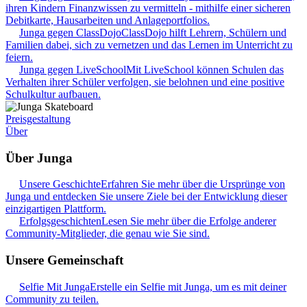
ihren Kindern Finanzwissen zu vermitteln - mithilfe einer sicheren
Debitkarte, Hausarbeiten und Anlageportfolios.
Junga gegen ClassDojo
ClassDojo hilft Lehrern, Schülern und
Familien dabei, sich zu vernetzen und das Lernen im Unterricht zu
feiern.
Junga gegen LiveSchool
Mit LiveSchool können Schulen das
Verhalten ihrer Schüler verfolgen, sie belohnen und eine positive
Schulkultur aufbauen.
Preisgestaltung
Über
Über Junga
Unsere Geschichte
Erfahren Sie mehr über die Ursprünge von
Junga und entdecken Sie unsere Ziele bei der Entwicklung dieser
einzigartigen Plattform.
Erfolgsgeschichten
Lesen Sie mehr über die Erfolge anderer
Community-Mitglieder, die genau wie Sie sind.
Unsere Gemeinschaft
Selfie Mit Junga
Erstelle ein Selfie mit Junga, um es mit deiner
Community zu teilen.