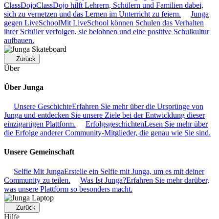
ClassDojo
ClassDojo hilft Lehrern, Schülern und Familien dabei,
sich zu vernetzen und das Lernen im Unterricht zu feiern.
Junga
gegen LiveSchool
Mit LiveSchool können Schulen das Verhalten
ihrer Schüler verfolgen, sie belohnen und eine positive Schulkultur
aufbauen.
Zurück
Über
Über Junga
Unsere Geschichte
Erfahren Sie mehr über die Ursprünge von
Junga und entdecken Sie unsere Ziele bei der Entwicklung dieser
einzigartigen Plattform.
Erfolgsgeschichten
Lesen Sie mehr über
die Erfolge anderer Community-Mitglieder, die genau wie Sie sind.
Unsere Gemeinschaft
Selfie Mit Junga
Erstelle ein Selfie mit Junga, um es mit deiner
Community zu teilen.
Was Ist Junga?
Erfahren Sie mehr darüber,
was unsere Plattform so besonders macht.
Zurück
Hilfe