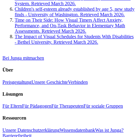
System. Retrieved March 2026.
Children's self-esteem already established by age 5, new study
finds - University of Washington. Retrieved March 2026.
Time on Their Side: How Visual Timers Affect Anxiety,
Performance, and On-Task Behavior in Elementary Math
Assessments. Retrieved March 2026.
The Impact of Visual Schedules for Students With Disabilities
- Bethel University. Retrieved March 2026.
Bei Junga mitmachen
Über
Preisgestaltung
Unsere Geschichte
Verbinden
Lösungen
Für Eltern
Für Pädagogen
Für Therapeuten
Für soziale Gruppen
Ressourcen
Unsere Datenschutzerklärung
Wissensdatenbank
Was ist Junga?
Barrierefreiheit