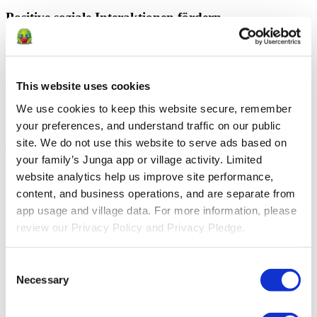
Positive soziale Interaktionen fördern
Eltern suchen nach sozialen Gruppen, in denen ihre Kinder das
gemeinsame Spielen üben, lernen, mit Herausforderungen in der
Gruppe umzugehen, und Selbstvertrauen im Umgang mit
Gleichaltrigen aufbauen können, um letztendlich Resilienz,
This website uses cookies
Empathie und ein Zugehörigkeitsgefühl innerhalb einer
unterstützenden Gemeinschaft zu fördern. Junga hilft Ihnen dabei,
We use cookies to keep this website secure, remember 
ein Umfeld zu gestalten, das diese Ziele unterstützt, indem es Ihnen
your preferences, and understand traffic on our public 
Werkzeuge an die Hand gibt, um positive soziale Interaktionen und
site. We do not use this website to serve ads based on 
die Teilnahme an der Gruppe zu fördern und zu belohnen.
your family’s Junga app or village activity. Limited 
Bürgerbeteiligung
website analytics help us improve site performance, 
Teamarbeit
content, and business operations, and are separate from 
Gemeinsames Spielen
Positive Interaktionen unter Gleichaltrigen
app usage and village data. For more information, please 
Teambuilding-Aktivitäten
review our Privacy Policy and Privacy Pledge.
Gruppenherausforderungen
Gemeinsame Ziele und Belohnungen
Gemeinsame Hindernisumfahrung
Consent
Necessary
Selection
Die soziale und emotionale Entwicklung fördern
Gestalte dein Dorf so, dass wichtige Bereiche für das