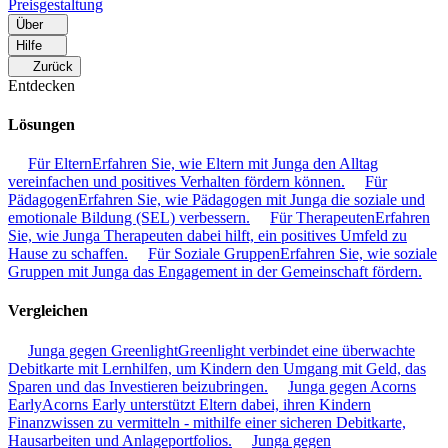
Preisgestaltung
Über
Hilfe
Zurück
Entdecken
Lösungen
Für Eltern
Erfahren Sie, wie Eltern mit Junga den Alltag
vereinfachen und positives Verhalten fördern können.
Für
Pädagogen
Erfahren Sie, wie Pädagogen mit Junga die soziale und
emotionale Bildung (SEL) verbessern.
Für Therapeuten
Erfahren
Sie, wie Junga Therapeuten dabei hilft, ein positives Umfeld zu
Hause zu schaffen.
Für Soziale Gruppen
Erfahren Sie, wie soziale
Gruppen mit Junga das Engagement in der Gemeinschaft fördern.
Vergleichen
Junga gegen Greenlight
Greenlight verbindet eine überwachte
Debitkarte mit Lernhilfen, um Kindern den Umgang mit Geld, das
Sparen und das Investieren beizubringen.
Junga gegen Acorns
Early
Acorns Early unterstützt Eltern dabei, ihren Kindern
Finanzwissen zu vermitteln - mithilfe einer sicheren Debitkarte,
Hausarbeiten und Anlageportfolios.
Junga gegen