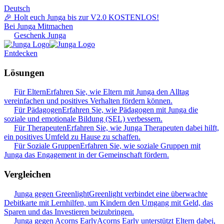
Deutsch
🎉 Holt euch Junga bis zur V2.0 KOSTENLOS!
Bei Junga Mitmachen
Geschenk Junga
Entdecken
Lösungen
Für Eltern
Erfahren Sie, wie Eltern mit Junga den Alltag
vereinfachen und positives Verhalten fördern können.
Für Pädagogen
Erfahren Sie, wie Pädagogen mit Junga die
soziale und emotionale Bildung (SEL) verbessern.
Für Therapeuten
Erfahren Sie, wie Junga Therapeuten dabei hilft,
ein positives Umfeld zu Hause zu schaffen.
Für Soziale Gruppen
Erfahren Sie, wie soziale Gruppen mit
Junga das Engagement in der Gemeinschaft fördern.
Vergleichen
Junga gegen Greenlight
Greenlight verbindet eine überwachte
Debitkarte mit Lernhilfen, um Kindern den Umgang mit Geld, das
Sparen und das Investieren beizubringen.
Junga gegen Acorns Early
Acorns Early unterstützt Eltern dabei,