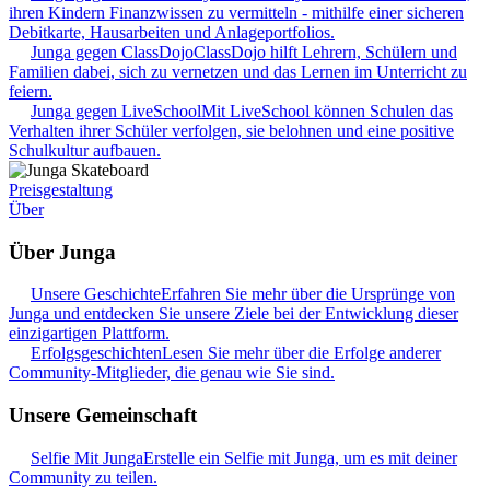
ihren Kindern Finanzwissen zu vermitteln - mithilfe einer sicheren
Debitkarte, Hausarbeiten und Anlageportfolios.
Junga gegen ClassDojo
ClassDojo hilft Lehrern, Schülern und
Familien dabei, sich zu vernetzen und das Lernen im Unterricht zu
feiern.
Junga gegen LiveSchool
Mit LiveSchool können Schulen das
Verhalten ihrer Schüler verfolgen, sie belohnen und eine positive
Schulkultur aufbauen.
Preisgestaltung
Über
Über Junga
Unsere Geschichte
Erfahren Sie mehr über die Ursprünge von
Junga und entdecken Sie unsere Ziele bei der Entwicklung dieser
einzigartigen Plattform.
Erfolgsgeschichten
Lesen Sie mehr über die Erfolge anderer
Community-Mitglieder, die genau wie Sie sind.
Unsere Gemeinschaft
Selfie Mit Junga
Erstelle ein Selfie mit Junga, um es mit deiner
Community zu teilen.