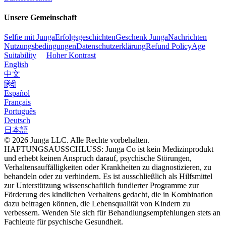
Unsere Gemeinschaft
Selfie mit Junga
Erfolgsgeschichten
Geschenk Junga
Nachrichten
Nutzungsbedingungen
Datenschutzerklärung
Refund Policy
Age
Suitability
Hoher Kontrast
English
中文
हिंदी
Español
Français
Português
Deutsch
日本語
© 2026 Junga LLC. Alle Rechte vorbehalten.
HAFTUNGSAUSSCHLUSS: Junga Co ist kein Medizinprodukt
und erhebt keinen Anspruch darauf, psychische Störungen,
Verhaltensauffälligkeiten oder Krankheiten zu diagnostizieren, zu
behandeln oder zu verhindern. Es ist ausschließlich als Hilfsmittel
zur Unterstützung wissenschaftlich fundierter Programme zur
Förderung des kindlichen Verhaltens gedacht, die in Kombination
dazu beitragen können, die Lebensqualität von Kindern zu
verbessern. Wenden Sie sich für Behandlungsempfehlungen stets an
Fachleute für psychische Gesundheit.