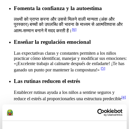
Fomenta la confianza y la autoestima
लक्ष्यों को प्राप्त करना और उससे मिलने वाली मान्यता (अंक और
पुरस्कार) बच्चों को उपलब्धि की भावना के माध्यम से आत्मविश्वास और
[6]
आत्म-सम्मान बनाने में मदद करती है।
Enseñar la regulación emocional
Las expectativas claras y constantes permiten a los niños
practicar cómo identificar, manejar y modificar sus emociones:
«¡Excelente trabajo al calmarte después de enfadarte! ¡Te has
[5]
ganado un punto por mantener la compostura!»
Las rutinas reducen el estrés
Establecer rutinas ayuda a los niños a sentirse seguros y
[4]
reduce el estrés al proporcionarles una estructura predecible
Fomentar las interacciones sociales positivas
Los Keeper buscan grupos sociales en los que sus hijos puedan
practicar el juego colaborativo, aprender a afrontar retos en grupo y