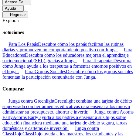
Acerca De
Ayuda
Regresar
Explorar
Soluciones
Para Los Papás
Descubre cómo los papás facilitan las rutinas
diarias y promueven un comportamiento positivo con Junga.
Para
Educadores
Descubra cómo los educadores mejoran el aprendizaje
socioemocional (SEL) gracias a Junga.
Para Terapeutas
Descubra
cómo Junga ayuda a los terapeutas a fomentar entornos positivos en
el hogar.
Para Grupos Sociales
Descubre cómo los grupos sociales
fomentan la participación comunitaria con Junga.
Comparar
Junga contra Greenlight
Greenlight combina una tarjeta de débito
supervisada con herramientas educativas para enseñar a los niños a
administrar su presupuesto, ahorrar e invertir.
Junga contra Acorns
Early
Acorns Early ayuda a los padres a enseñar a sus hijos sobre
educación financiera mediante una tarjeta de débito segura, tareas
domésticas y carteras de inversión.
Junga contra
ClassDojo
ClassDojo ayuda a los maestros, los estudiantes y las