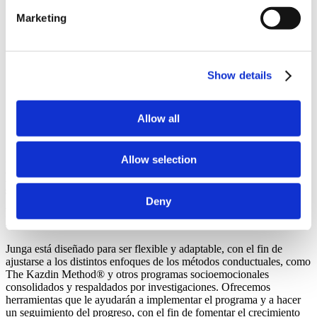
Liderazgo emergente
Marketing
Conocimientos sobre dinámica de grupos
Amabilidad
Compartir
Valentía
Optimismo
Show details
Resolución conjunta de problemas
Apoyo mutuo
Allow all
¡Anímate y descubre cómo funciona!
Junga complementa una amplia gama de
Allow selection
programas terapéuticos estructurados, entre los que
se incluyen el asesoramiento en salud mental, el
Deny
aprendizaje socioemocional (SEL) y la fisioterapia o
la terapia ocupacional.
Junga está diseñado para ser flexible y adaptable, con el fin de
ajustarse a los distintos enfoques de los métodos conductuales, como
The Kazdin Method® y otros programas socioemocionales
consolidados y respaldados por investigaciones. Ofrecemos
herramientas que le ayudarán a implementar el programa y a hacer
un seguimiento del progreso, con el fin de fomentar el crecimiento