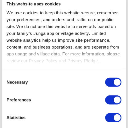
desarrollar confianza al interactuar con sus compañeros, lo que, en
This website uses cookies
última instancia, fomenta la resiliencia, la empatía y el sentido de
pertenencia dentro de una comunidad solidaria. Junga te ayuda a
We use cookies to keep this website secure, remember 
crear un entorno que respalde estos objetivos, proporcionando
your preferences, and understand traffic on our public 
herramientas para fomentar y recompensar las interacciones sociales
site. We do not use this website to serve ads based on 
positivas y la participación en grupo.
your family’s Junga app or village activity. Limited 
Participación comunitaria
website analytics help us improve site performance, 
Trabajo en equipo
content, and business operations, and are separate from 
Juego cooperativo
Interacciones positivas entre compañeros
app usage and village data. For more information, please 
Actividades de trabajo en equipo
review our Privacy Policy and Privacy Pledge.
Retos grupales
Objetivos y recompensas compartidos
Navegación por obstáculos compartida
Consent
Necessary
Selection
Fomentar el desarrollo socioemocional
Diseña tu pueblo para fomentar áreas clave que promuevan la
Preferences
participación comunitaria y el desarrollo socioemocional. Establece
retos que fomenten aspectos importantes de la comunidad, como la
resolución conjunta de problemas, el trabajo en equipo adaptativo,
las habilidades de comunicación y la alfabetización en un entorno
Statistics
grupal.