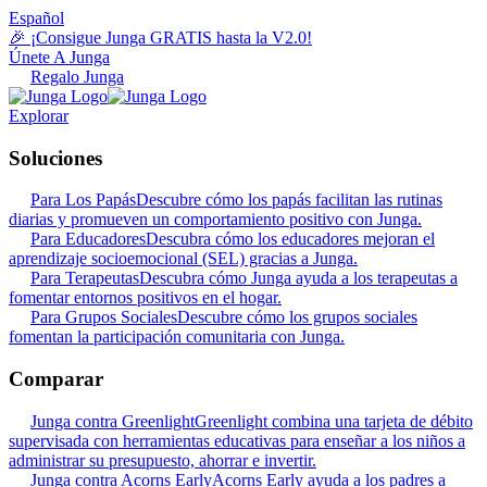
Español
🎉 ¡Consigue Junga GRATIS hasta la V2.0!
Únete A Junga
Regalo Junga
Explorar
Soluciones
Para Los Papás
Descubre cómo los papás facilitan las rutinas
diarias y promueven un comportamiento positivo con Junga.
Para Educadores
Descubra cómo los educadores mejoran el
aprendizaje socioemocional (SEL) gracias a Junga.
Para Terapeutas
Descubra cómo Junga ayuda a los terapeutas a
fomentar entornos positivos en el hogar.
Para Grupos Sociales
Descubre cómo los grupos sociales
fomentan la participación comunitaria con Junga.
Comparar
Junga contra Greenlight
Greenlight combina una tarjeta de débito
supervisada con herramientas educativas para enseñar a los niños a
administrar su presupuesto, ahorrar e invertir.
Junga contra Acorns Early
Acorns Early ayuda a los padres a