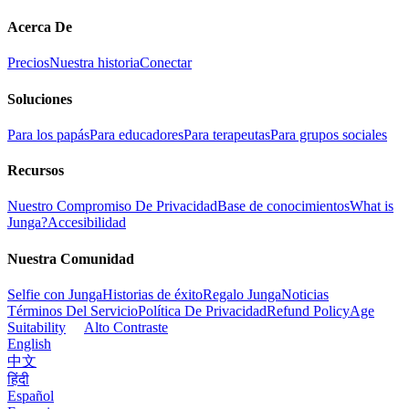
Acerca De
Precios
Nuestra historia
Conectar
Soluciones
Para los papás
Para educadores
Para terapeutas
Para grupos sociales
Recursos
Nuestro Compromiso De Privacidad
Base de conocimientos
What is
Junga?
Accesibilidad
Nuestra Comunidad
Selfie con Junga
Historias de éxito
Regalo Junga
Noticias
Términos Del Servicio
Política De Privacidad
Refund Policy
Age
Suitability
Alto Contraste
English
中文
हिंदी
Español