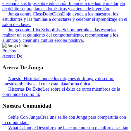
enseñar a sus hijos sobre educación financiera mediante una tarjeta
de débito segura, tareas domésticas y carteras de inversión.
Junga contra ClassDojo
ClassDojo ayuda a los maestros, los
estudiantes y las familias a conectarse y celebrar el aprendizaje en el
salón de clases.
Junga contra LiveSchool
LiveSchool permite a las escuelas
realizar un seguimiento del comportamiento, recompensar a los
alumnos y crear una cultura escolar positiva.
Precios
Acerca De
Acerca De Junga
Nuestra Historia
Conoce los orígenes de Junga y descubre
nuestros objetivos al crear esta plataforma única.
Historias De Éxito
Lee sobre el éxito de otros miembros de la
comunidad como tú.
Nuestra Comunidad
Selfie Con Junga
Crea una selfie con Junga para compartirla con
tu comunidad.
What Is Junga?
Descubre qué hace que nuestra plataforma sea tan