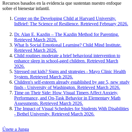
Recursos basados en la evidencia que sustentan nuestro enfoque
sobre el bienestar infantil.
Center on the Developing Child at Harvard University.
InBrief: The Science of Resilience. Retrieved February 2026.
Dr. Alan E. Kazdin – The Kazdin Method for Parenting.
Retrieved March 2026.
What Is Social Emotional Learning? Child Mind Institute.
Retrieved March 2026.
Child routines moderate a brief behavioral intervention to
enhance sleep in school-aged children. Retrieved March
2026.
Stressed out kids? Signs and strategies - Mayo Clinic Health
System. Retrieved March 2026.
Children's self-esteem already established by age 5, new study
finds - University of Washington. Retrieved March 2026.
Time on Their Side: How Visual Timers Affect Anxiety,
Performance, and On-Task Behavior in Elementary Math
Assessments. Retrieved March 2026.
The Impact of Visual Schedules for Students With Disabilities
- Bethel University. Retrieved March 2026.
Únete a Junga