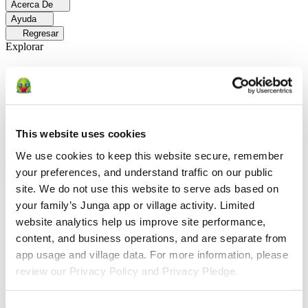
Acerca De
Ayuda
Regresar
Explorar
Soluciones
Para Los Papás
Descubre cómo los papás facilitan las rutinas
diarias y promueven un comportamiento positivo con Junga.
Para
Educadores
Descubra cómo los educadores mejoran el aprendizaje
This website uses cookies
socioemocional (SEL) gracias a Junga.
Para Terapeutas
Descubra
cómo Junga ayuda a los terapeutas a fomentar entornos positivos en
We use cookies to keep this website secure, remember 
el hogar.
Para Grupos Sociales
Descubre cómo los grupos sociales
your preferences, and understand traffic on our public 
fomentan la participación comunitaria con Junga.
site. We do not use this website to serve ads based on 
Comparar
your family’s Junga app or village activity. Limited 
website analytics help us improve site performance, 
Junga contra Greenlight
Greenlight combina una tarjeta de débito
content, and business operations, and are separate from 
supervisada con herramientas educativas para enseñar a los niños a
administrar su presupuesto, ahorrar e invertir.
Junga contra Acorns
app usage and village data. For more information, please 
Early
Acorns Early ayuda a los padres a enseñar a sus hijos sobre
review our Privacy Policy and Privacy Pledge.
educación financiera mediante una tarjeta de débito segura, tareas
domésticas y carteras de inversión.
Junga contra
ClassDojo
ClassDojo ayuda a los maestros, los estudiantes y las