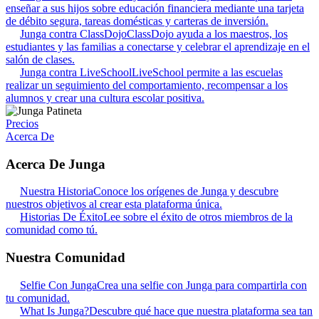
enseñar a sus hijos sobre educación financiera mediante una tarjeta
de débito segura, tareas domésticas y carteras de inversión.
Junga contra ClassDojo
ClassDojo ayuda a los maestros, los
estudiantes y las familias a conectarse y celebrar el aprendizaje en el
salón de clases.
Junga contra LiveSchool
LiveSchool permite a las escuelas
realizar un seguimiento del comportamiento, recompensar a los
alumnos y crear una cultura escolar positiva.
Precios
Acerca De
Acerca De Junga
Nuestra Historia
Conoce los orígenes de Junga y descubre
nuestros objetivos al crear esta plataforma única.
Historias De Éxito
Lee sobre el éxito de otros miembros de la
comunidad como tú.
Nuestra Comunidad
Selfie Con Junga
Crea una selfie con Junga para compartirla con
tu comunidad.
What Is Junga?
Descubre qué hace que nuestra plataforma sea tan