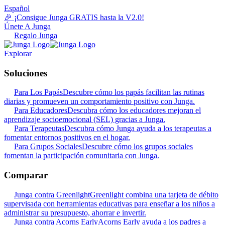
Español
🎉 ¡Consigue Junga GRATIS hasta la V2.0!
Únete A Junga
Regalo Junga
Explorar
Soluciones
Para Los Papás
Descubre cómo los papás facilitan las rutinas
diarias y promueven un comportamiento positivo con Junga.
Para Educadores
Descubra cómo los educadores mejoran el
aprendizaje socioemocional (SEL) gracias a Junga.
Para Terapeutas
Descubra cómo Junga ayuda a los terapeutas a
fomentar entornos positivos en el hogar.
Para Grupos Sociales
Descubre cómo los grupos sociales
fomentan la participación comunitaria con Junga.
Comparar
Junga contra Greenlight
Greenlight combina una tarjeta de débito
supervisada con herramientas educativas para enseñar a los niños a
administrar su presupuesto, ahorrar e invertir.
Junga contra Acorns Early
Acorns Early ayuda a los padres a