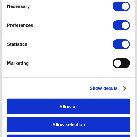
Consent
familias a conectarse y celebrar el aprendizaje en el salón de clases.
Necessary
Selection
Junga contra LiveSchool
LiveSchool permite a las escuelas
realizar un seguimiento del comportamiento, recompensar a los
alumnos y crear una cultura escolar positiva.
Preferences
Regresar
Acerca De
Statistics
Acerca De Junga
Nuestra Historia
Conoce los orígenes de Junga y descubre
Marketing
nuestros objetivos al crear esta plataforma única.
Historias De
Éxito
Lee sobre el éxito de otros miembros de la comunidad como
tú.
Show details
Nuestra Comunidad
Selfie Con Junga
Crea una selfie con Junga para compartirla con
Allow all
tu comunidad.
What Is Junga?
Descubre qué hace que nuestra
plataforma sea tan especial.
Allow selection
Regresar
Ayuda