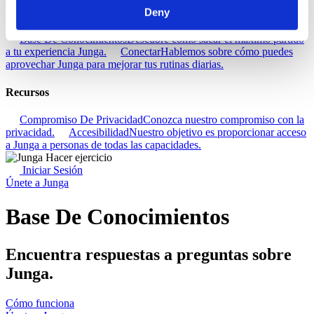
Descubra
Deny
Base De Conocimientos
Descubre cómo sacar el máximo partido
a tu experiencia Junga.
Conectar
Hablemos sobre cómo puedes
aprovechar Junga para mejorar tus rutinas diarias.
Recursos
Compromiso De Privacidad
Conozca nuestro compromiso con la
privacidad.
Accesibilidad
Nuestro objetivo es proporcionar acceso
a Junga a personas de todas las capacidades.
Iniciar Sesión
Únete a Junga
Base De Conocimientos
Encuentra respuestas a preguntas sobre
Junga.
Cómo funciona