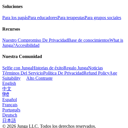
Soluciones
Para los papás
Para educadores
Para terapeutas
Para grupos sociales
Recursos
Nuestro Compromiso De Privacidad
Base de conocimientos
What is
Junga?
Accesibilidad
Nuestra Comunidad
Selfie con Junga
Historias de éxito
Regalo Junga
Noticias
Términos Del Servicio
Política De Privacidad
Refund Policy
Age
Suitability
Alto Contraste
English
中文
हिंदी
Español
Français
Português
Deutsch
日本語
© 2026 Junga LLC. Todos los derechos reservados.