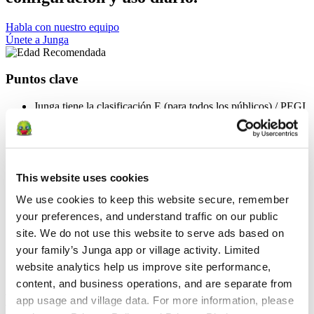
Habla con nuestro equipo
Únete a Junga
Puntos clave
Junga tiene la clasificación E (para todos los públicos) / PEGI
3
Junga está diseñado para que lo configuren y lo administren
los cuidadores adultos.
Nuestro contenido y nuestra experiencia están pensados
principalmente para niños de entre 2 y 15 años, pero Junga
This website uses cookies
pretende ser un espacio acogedor, motivador y adecuado para
todos.
We use cookies to keep this website secure, remember 
Junga está concebido como un espacio positivo y seguro
your preferences, and understand traffic on our public 
donde los Keeper puedan centrarse en el crecimiento, la
resiliencia, la confianza y el desarrollo saludable de sus hijos.
site. We do not use this website to serve ads based on 
Junga no permite contenidos relacionados con temas políticos,
your family’s Junga app or village activity. Limited 
religiosos, de violencia, de apuestas, que provoquen miedo,
website analytics help us improve site performance, 
de consumo de sustancias o que sigan tendencias.
content, and business operations, and are separate from 
Edad Recomendada
app usage and village data. For more information, please 