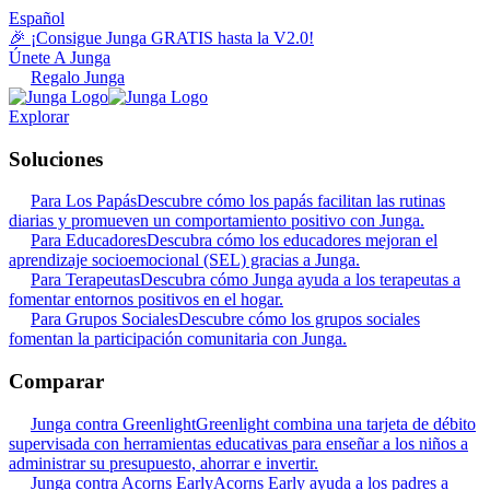
Español
🎉 ¡Consigue Junga GRATIS hasta la V2.0!
Únete A Junga
Regalo Junga
Explorar
Soluciones
Para Los Papás
Descubre cómo los papás facilitan las rutinas
diarias y promueven un comportamiento positivo con Junga.
Para Educadores
Descubra cómo los educadores mejoran el
aprendizaje socioemocional (SEL) gracias a Junga.
Para Terapeutas
Descubra cómo Junga ayuda a los terapeutas a
fomentar entornos positivos en el hogar.
Para Grupos Sociales
Descubre cómo los grupos sociales
fomentan la participación comunitaria con Junga.
Comparar
Junga contra Greenlight
Greenlight combina una tarjeta de débito
supervisada con herramientas educativas para enseñar a los niños a
administrar su presupuesto, ahorrar e invertir.
Junga contra Acorns Early
Acorns Early ayuda a los padres a