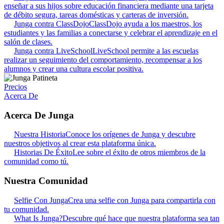
enseñar a sus hijos sobre educación financiera mediante una tarjeta
de débito segura, tareas domésticas y carteras de inversión.
Junga contra ClassDojo
ClassDojo ayuda a los maestros, los
estudiantes y las familias a conectarse y celebrar el aprendizaje en el
salón de clases.
Junga contra LiveSchool
LiveSchool permite a las escuelas
realizar un seguimiento del comportamiento, recompensar a los
alumnos y crear una cultura escolar positiva.
Precios
Acerca De
Acerca De Junga
Nuestra Historia
Conoce los orígenes de Junga y descubre
nuestros objetivos al crear esta plataforma única.
Historias De Éxito
Lee sobre el éxito de otros miembros de la
comunidad como tú.
Nuestra Comunidad
Selfie Con Junga
Crea una selfie con Junga para compartirla con
tu comunidad.
What Is Junga?
Descubre qué hace que nuestra plataforma sea tan