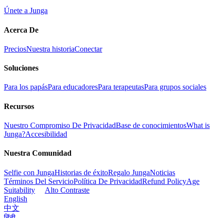
Únete a Junga
Acerca De
Precios
Nuestra historia
Conectar
Soluciones
Para los papás
Para educadores
Para terapeutas
Para grupos sociales
Recursos
Nuestro Compromiso De Privacidad
Base de conocimientos
What is
Junga?
Accesibilidad
Nuestra Comunidad
Selfie con Junga
Historias de éxito
Regalo Junga
Noticias
Términos Del Servicio
Política De Privacidad
Refund Policy
Age
Suitability
Alto Contraste
English
中文
हिंदी