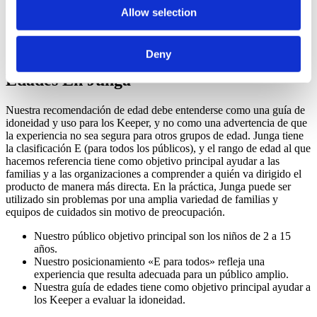
Junga no permite contenidos relacionados con temas políticos,
Allow selection
religiosos, de violencia, de apuestas, que provoquen miedo,
de consumo de sustancias o que sigan tendencias.
Deny
Cómo Funciona La Clasificación Por
Edades En Junga
Nuestra recomendación de edad debe entenderse como una guía de
idoneidad y uso para los Keeper, y no como una advertencia de que
la experiencia no sea segura para otros grupos de edad. Junga tiene
la clasificación E (para todos los públicos), y el rango de edad al que
hacemos referencia tiene como objetivo principal ayudar a las
familias y a las organizaciones a comprender a quién va dirigido el
producto de manera más directa. En la práctica, Junga puede ser
utilizado sin problemas por una amplia variedad de familias y
equipos de cuidados sin motivo de preocupación.
Nuestro público objetivo principal son los niños de 2 a 15
años.
Nuestro posicionamiento «E para todos» refleja una
experiencia que resulta adecuada para un público amplio.
Nuestra guía de edades tiene como objetivo principal ayudar a
los Keeper a evaluar la idoneidad.