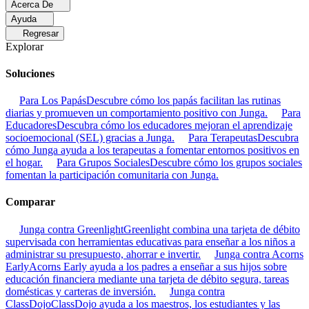
Acerca De
Ayuda
Regresar
Explorar
Soluciones
Para Los Papás
Descubre cómo los papás facilitan las rutinas
diarias y promueven un comportamiento positivo con Junga.
Para
Educadores
Descubra cómo los educadores mejoran el aprendizaje
socioemocional (SEL) gracias a Junga.
Para Terapeutas
Descubra
cómo Junga ayuda a los terapeutas a fomentar entornos positivos en
el hogar.
Para Grupos Sociales
Descubre cómo los grupos sociales
fomentan la participación comunitaria con Junga.
Comparar
Junga contra Greenlight
Greenlight combina una tarjeta de débito
supervisada con herramientas educativas para enseñar a los niños a
administrar su presupuesto, ahorrar e invertir.
Junga contra Acorns
Early
Acorns Early ayuda a los padres a enseñar a sus hijos sobre
educación financiera mediante una tarjeta de débito segura, tareas
domésticas y carteras de inversión.
Junga contra
ClassDojo
ClassDojo ayuda a los maestros, los estudiantes y las