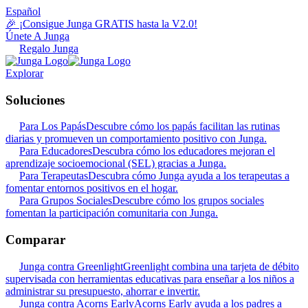
Español
🎉 ¡Consigue Junga GRATIS hasta la V2.0!
Únete A Junga
Regalo Junga
Explorar
Soluciones
Para Los Papás
Descubre cómo los papás facilitan las rutinas
diarias y promueven un comportamiento positivo con Junga.
Para Educadores
Descubra cómo los educadores mejoran el
aprendizaje socioemocional (SEL) gracias a Junga.
Para Terapeutas
Descubra cómo Junga ayuda a los terapeutas a
fomentar entornos positivos en el hogar.
Para Grupos Sociales
Descubre cómo los grupos sociales
fomentan la participación comunitaria con Junga.
Comparar
Junga contra Greenlight
Greenlight combina una tarjeta de débito
supervisada con herramientas educativas para enseñar a los niños a
administrar su presupuesto, ahorrar e invertir.
Junga contra Acorns Early
Acorns Early ayuda a los padres a