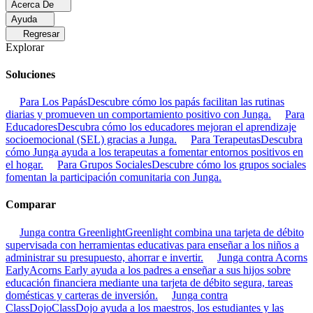
Acerca De
Ayuda
Regresar
Explorar
Soluciones
Para Los Papás
Descubre cómo los papás facilitan las rutinas
diarias y promueven un comportamiento positivo con Junga.
Para
Educadores
Descubra cómo los educadores mejoran el aprendizaje
socioemocional (SEL) gracias a Junga.
Para Terapeutas
Descubra
cómo Junga ayuda a los terapeutas a fomentar entornos positivos en
el hogar.
Para Grupos Sociales
Descubre cómo los grupos sociales
fomentan la participación comunitaria con Junga.
Comparar
Junga contra Greenlight
Greenlight combina una tarjeta de débito
supervisada con herramientas educativas para enseñar a los niños a
administrar su presupuesto, ahorrar e invertir.
Junga contra Acorns
Early
Acorns Early ayuda a los padres a enseñar a sus hijos sobre
educación financiera mediante una tarjeta de débito segura, tareas
domésticas y carteras de inversión.
Junga contra
ClassDojo
ClassDojo ayuda a los maestros, los estudiantes y las