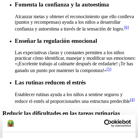
Fomenta la confianza y la autoestima
Alcanzar metas y obtener el reconocimiento que ello conlleva
(puntos y recompensas) ayuda a los niños a desarrollar
[6]
confianza y autoestima a través de la sensación de logro.
Enseñar la regulación emocional
Las expectativas claras y constantes permiten a los niños
practicar cómo identificar, manejar y modificar sus emociones:
«¡Excelente trabajo al calmarte después de enfadarte! ¡Te has
[5]
ganado un punto por mantener la compostura!»
Las rutinas reducen el estrés
Establecer rutinas ayuda a los niños a sentirse seguros y
[4]
reduce el estrés al proporcionarles una estructura predecible
Reducir las dificultades en las tareas rutinarias
Aborda las tareas con una actitud positiva y centrada en el
crecimiento para fomentar el progreso y valorar el esfuerzo, no solo
los logros. Establecer expectativas claras y recompensar el esfuerzo