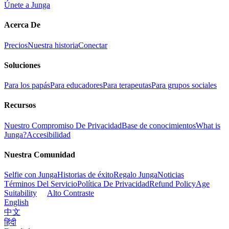
Únete a Junga
Acerca De
Precios
Nuestra historia
Conectar
Soluciones
Para los papás
Para educadores
Para terapeutas
Para grupos sociales
Recursos
Nuestro Compromiso De Privacidad
Base de conocimientos
What is
Junga?
Accesibilidad
Nuestra Comunidad
Selfie con Junga
Historias de éxito
Regalo Junga
Noticias
Términos Del Servicio
Política De Privacidad
Refund Policy
Age
Suitability
Alto Contraste
English
中文
हिंदी