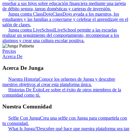
enseñar a sus hijos sobre educación financiera mediante una tarjeta
de débito segura, tareas domésticas y carteras de inversión.
Junga contra ClassDojo
ClassDojo ayuda a los maestros, los
estudiantes y las familias a conectarse y celebrar el aprendizaje en el
salón de clases.
Junga contra LiveSchool
LiveSchool permite a las escuelas
realizar un seguimiento del comportamiento, recompensar a los
alumnos y crear una cultura escolar positiva.
Precios
Acerca De
Acerca De Junga
Nuestra Historia
Conoce los orígenes de Junga y descubre
nuestros objetivos al crear esta plataforma única.
Historias De Éxito
Lee sobre el éxito de otros miembros de la
comunidad como tú.
Nuestra Comunidad
Selfie Con Junga
Crea una selfie con Junga para compartirla con
tu comunidad.
What Is Junga?
Descubre qué hace que nuestra plataforma sea tan