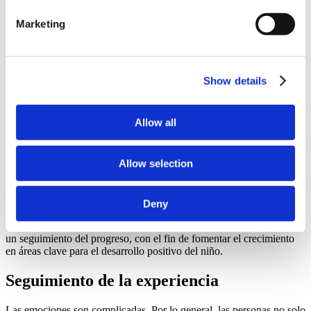
Valentía
Optimismo
Marketing
Serenidad
Resolución de problemas
De arranque automático
Presupuestos / Ahorros
Show details
¡Anímate y descubre cómo funciona!
Allow all
Junga resulta más eficaz cuando se combina con un
programa socioemocional bien diseñado.
Allow selection
Junga está diseñado para ser flexible y adaptable, con el fin de
ajustarse a los distintos enfoques de los métodos conductuales, como
The Kazdin Method® y otros programas socioemocionales
Deny
consolidados y respaldados por investigaciones. Ofrecemos
herramientas que le ayudarán a implementar el programa y a hacer
un seguimiento del progreso, con el fin de fomentar el crecimiento
en áreas clave para el desarrollo positivo del niño.
Seguimiento de la experiencia
Las emociones son complicadas. Por lo general, las personas no solo