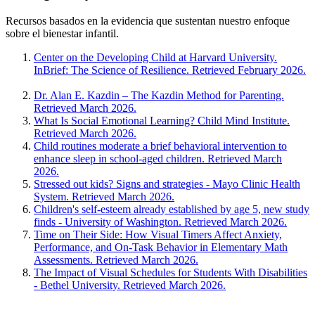
Recursos basados en la evidencia que sustentan nuestro enfoque
sobre el bienestar infantil.
Center on the Developing Child at Harvard University.
InBrief: The Science of Resilience. Retrieved February 2026.
Dr. Alan E. Kazdin – The Kazdin Method for Parenting.
Retrieved March 2026.
What Is Social Emotional Learning? Child Mind Institute.
Retrieved March 2026.
Child routines moderate a brief behavioral intervention to
enhance sleep in school-aged children. Retrieved March
2026.
Stressed out kids? Signs and strategies - Mayo Clinic Health
System. Retrieved March 2026.
Children's self-esteem already established by age 5, new study
finds - University of Washington. Retrieved March 2026.
Time on Their Side: How Visual Timers Affect Anxiety,
Performance, and On-Task Behavior in Elementary Math
Assessments. Retrieved March 2026.
The Impact of Visual Schedules for Students With Disabilities
- Bethel University. Retrieved March 2026.