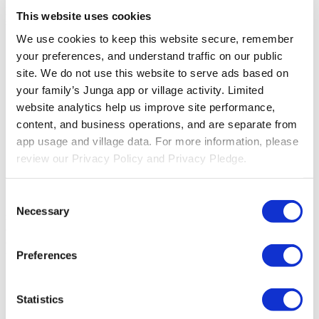
puede ayudar a desarrollar la confianza y la autoestima a través de la
This website uses cookies
sensación de logro.
We use cookies to keep this website secure, remember 
Listo para ir al colegio
your preferences, and understand traffic on our public 
Listo para irse a la cama
Tarea
site. We do not use this website to serve ads based on 
Limpieza
your family’s Junga app or village activity. Limited 
Cepillarse los dientes
website analytics help us improve site performance, 
Alimentación selectiva o irregular
Uso del parche ocular
content, and business operations, and are separate from 
Terapia ocupacional o fisioterapia
app usage and village data. For more information, please 
El control de esfínteres
review our Privacy Policy and Privacy Pledge.
Orientado al desarrollo socioemocional
Consent
Diseña tu pueblo para fomentar áreas clave del desarrollo
Necessary
Selection
socioemocional. Reconoce y otorga puntos por una amplia variedad
de comportamientos y logros para fomentar el crecimiento en áreas
como la amabilidad, el liderazgo y el optimismo. Crea cualquier
tarea y otorga puntos por cualquier criterio que consideres valioso.
Preferences
Amabilidad
Liderazgo
Statistics
Ayudar a los demás
Compartir