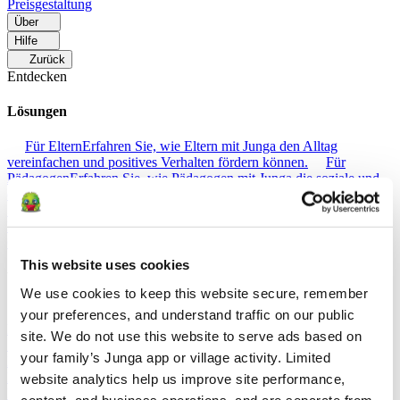
Preisgestaltung
Über
Hilfe
Zurück
Entdecken
Lösungen
Für Eltern
Erfahren Sie, wie Eltern mit Junga den Alltag
vereinfachen und positives Verhalten fördern können.
Für
Pädagogen
Erfahren Sie, wie Pädagogen mit Junga die soziale und
emotionale Bildung (SEL) verbessern.
Für Therapeuten
Erfahren
Sie, wie Junga Therapeuten dabei hilft, ein positives Umfeld zu
Hause zu schaffen.
Für Soziale Gruppen
Erfahren Sie, wie soziale
Gruppen mit Junga das Engagement in der Gemeinschaft fördern.
This website uses cookies
Vergleichen
We use cookies to keep this website secure, remember 
Junga gegen Greenlight
Greenlight verbindet eine überwachte
your preferences, and understand traffic on our public 
Debitkarte mit Lernhilfen, um Kindern den Umgang mit Geld, das
site. We do not use this website to serve ads based on 
Sparen und das Investieren beizubringen.
Junga gegen Acorns
your family’s Junga app or village activity. Limited 
Early
Acorns Early unterstützt Eltern dabei, ihren Kindern
Finanzwissen zu vermitteln - mithilfe einer sicheren Debitkarte,
website analytics help us improve site performance, 
Hausarbeiten und Anlageportfolios.
Junga gegen
content, and business operations, and are separate from 