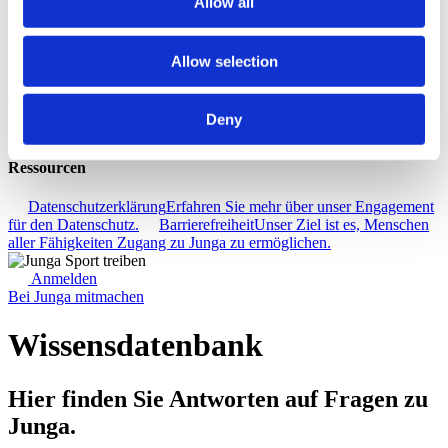
Allow all
Entdecken
Allow selection
Wissensdatenbank
Erfahren Sie, wie Sie das Beste aus Ihrem
Junga-Erlebnis herausholen können.
Verbinden
Lassen Sie uns
darüber sprechen, wie Sie Junga nutzen können, um Ihre täglichen
Deny
Routinen zu verbessern.
Ressourcen
Datenschutzerklärung
Erfahren Sie mehr über unser Engagement
für den Datenschutz.
Barrierefreiheit
Unser Ziel ist es, Menschen
aller Fähigkeiten Zugang zu Junga zu ermöglichen.
Anmelden
Bei Junga mitmachen
Wissensdatenbank
Hier finden Sie Antworten auf Fragen zu
Junga.