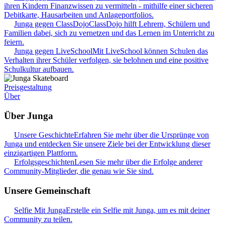
ihren Kindern Finanzwissen zu vermitteln - mithilfe einer sicheren
Debitkarte, Hausarbeiten und Anlageportfolios.
Junga gegen ClassDojo
ClassDojo hilft Lehrern, Schülern und
Familien dabei, sich zu vernetzen und das Lernen im Unterricht zu
feiern.
Junga gegen LiveSchool
Mit LiveSchool können Schulen das
Verhalten ihrer Schüler verfolgen, sie belohnen und eine positive
Schulkultur aufbauen.
Preisgestaltung
Über
Über Junga
Unsere Geschichte
Erfahren Sie mehr über die Ursprünge von
Junga und entdecken Sie unsere Ziele bei der Entwicklung dieser
einzigartigen Plattform.
Erfolgsgeschichten
Lesen Sie mehr über die Erfolge anderer
Community-Mitglieder, die genau wie Sie sind.
Unsere Gemeinschaft
Selfie Mit Junga
Erstelle ein Selfie mit Junga, um es mit deiner
Community zu teilen.