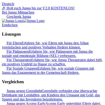
Deutsch
🎉 Holt euch Junga bis zur V2.0 KOSTENLOS!
Bei Junga Mitmachen
Geschenk Junga
Entdecken
Lösungen
Für Eltern
Erfahren Sie, wie Eltern mit Junga den Alltag
vereinfachen und positives Verhalten fördern können.
Für Pädagogen
Erfahren Sie, wie Pädagogen mit Junga die
soziale und emotionale Bildung (SEL) verbessern.
Für Therapeuten
Erfahren Sie, wie Junga Therapeuten dabei hilft,
ein positives Umfeld zu Hause zu schaffen.
Für Soziale Gruppen
Erfahren Sie, wie soziale Gruppen mit
Junga das Engagement in der Gemeinschaft fördern.
Vergleichen
Junga gegen Greenlight
Greenlight verbindet eine überwachte
Debitkarte mit Lernhilfen, um Kindern den Umgang mit Geld, das
Sparen und das Investieren beizubringen.
Junga gegen Acorns Early
Acorns Early unterstützt Eltern dabei,