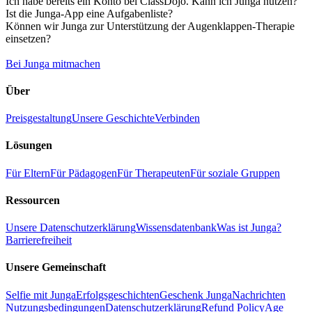
Ich habe bereits ein Konto bei ClassDojo. Kann ich Junga nutzen?
Ist die Junga-App eine Aufgabenliste?
Können wir Junga zur Unterstützung der Augenklappen-Therapie
einsetzen?
Bei Junga mitmachen
Über
Preisgestaltung
Unsere Geschichte
Verbinden
Lösungen
Für Eltern
Für Pädagogen
Für Therapeuten
Für soziale Gruppen
Ressourcen
Unsere Datenschutzerklärung
Wissensdatenbank
Was ist Junga?
Barrierefreiheit
Unsere Gemeinschaft
Selfie mit Junga
Erfolgsgeschichten
Geschenk Junga
Nachrichten
Nutzungsbedingungen
Datenschutzerklärung
Refund Policy
Age