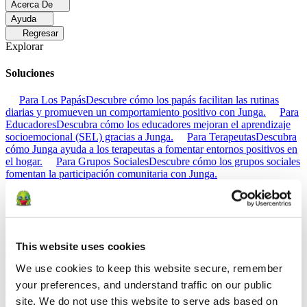
Acerca De
Ayuda
Regresar
Explorar
Soluciones
Para Los Papás
Descubre cómo los papás facilitan las rutinas
diarias y promueven un comportamiento positivo con Junga.
Para
Educadores
Descubra cómo los educadores mejoran el aprendizaje
socioemocional (SEL) gracias a Junga.
Para Terapeutas
Descubra
cómo Junga ayuda a los terapeutas a fomentar entornos positivos en
el hogar.
Para Grupos Sociales
Descubre cómo los grupos sociales
fomentan la participación comunitaria con Junga.
Comparar
Junga contra Greenlight
Greenlight combina una tarjeta de débito
supervisada con herramientas educativas para enseñar a los niños a
This website uses cookies
administrar su presupuesto, ahorrar e invertir.
Junga contra Acorns
Early
Acorns Early ayuda a los padres a enseñar a sus hijos sobre
We use cookies to keep this website secure, remember 
educación financiera mediante una tarjeta de débito segura, tareas
your preferences, and understand traffic on our public 
domésticas y carteras de inversión.
Junga contra
site. We do not use this website to serve ads based on 
ClassDojo
ClassDojo ayuda a los maestros, los estudiantes y las