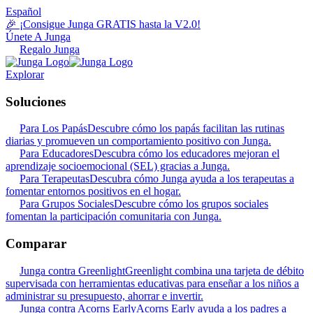
Español
🎉 ¡Consigue Junga GRATIS hasta la V2.0!
Únete A Junga
Regalo Junga
Explorar
Soluciones
Para Los Papás
Descubre cómo los papás facilitan las rutinas
diarias y promueven un comportamiento positivo con Junga.
Para Educadores
Descubra cómo los educadores mejoran el
aprendizaje socioemocional (SEL) gracias a Junga.
Para Terapeutas
Descubra cómo Junga ayuda a los terapeutas a
fomentar entornos positivos en el hogar.
Para Grupos Sociales
Descubre cómo los grupos sociales
fomentan la participación comunitaria con Junga.
Comparar
Junga contra Greenlight
Greenlight combina una tarjeta de débito
supervisada con herramientas educativas para enseñar a los niños a
administrar su presupuesto, ahorrar e invertir.
Junga contra Acorns Early
Acorns Early ayuda a los padres a