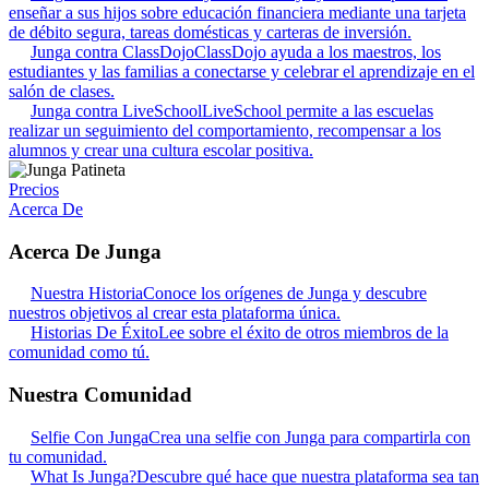
enseñar a sus hijos sobre educación financiera mediante una tarjeta
de débito segura, tareas domésticas y carteras de inversión.
Junga contra ClassDojo
ClassDojo ayuda a los maestros, los
estudiantes y las familias a conectarse y celebrar el aprendizaje en el
salón de clases.
Junga contra LiveSchool
LiveSchool permite a las escuelas
realizar un seguimiento del comportamiento, recompensar a los
alumnos y crear una cultura escolar positiva.
Precios
Acerca De
Acerca De Junga
Nuestra Historia
Conoce los orígenes de Junga y descubre
nuestros objetivos al crear esta plataforma única.
Historias De Éxito
Lee sobre el éxito de otros miembros de la
comunidad como tú.
Nuestra Comunidad
Selfie Con Junga
Crea una selfie con Junga para compartirla con
tu comunidad.
What Is Junga?
Descubre qué hace que nuestra plataforma sea tan