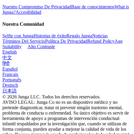
Nuestro Compromiso De Privacidad
Base de conocimientos
What is
Junga?
Accesibilidad
Nuestra Comunidad
Selfie con Junga
Historias de éxito
Regalo Junga
Noticias
Términos Del Servicio
Política De Privacidad
Refund Policy
Age
Suitability
Alto Contraste
English
中文
हिंदी
Español
Français
Português
Deutsch
日本語
© 2026 Junga LLC. Todos los derechos reservados.
AVISO LEGAL: Junga Co no es un dispositivo médico y no
pretende diagnosticar, tratar ni prevenir ningún trastorno mental,
problema de conducta o enfermedad. Su único objetivo es servir de
herramienta de apoyo a programas de intervención conductual
infantil respaldados por la investigación que, cuando se utilizan de
forma conjunta, pueden ayudar a mejorar la calidad de vida de los