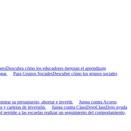
res
Descubra cómo los educadores mejoran el aprendizaje
gar.
Para Grupos Sociales
Descubre cómo los grupos sociales
strar su presupuesto, ahorrar e invertir.
Junga contra Acorns
s y carteras de inversión.
Junga contra ClassDojo
ClassDojo ayuda
 permite a las escuelas realizar un seguimiento del comportamiento,