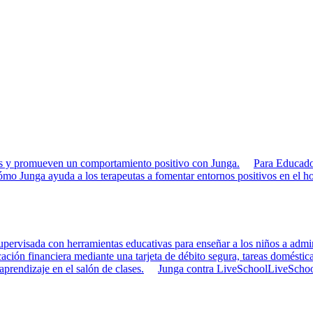
rias y promueven un comportamiento positivo con Junga.
Para Educado
mo Junga ayuda a los terapeutas a fomentar entornos positivos en el ho
pervisada con herramientas educativas para enseñar a los niños a admini
ción financiera mediante una tarjeta de débito segura, tareas doméstica
 aprendizaje en el salón de clases.
Junga contra LiveSchool
LiveSchool