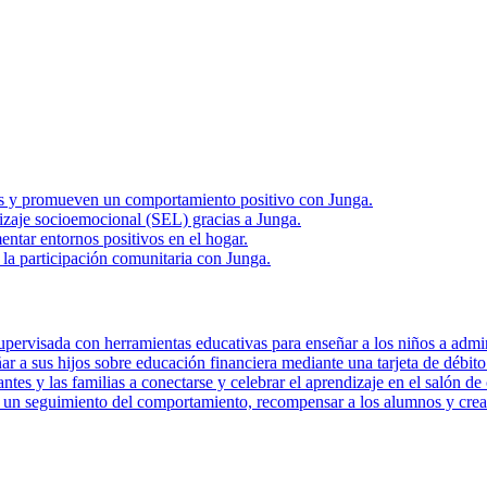
rias y promueven un comportamiento positivo con Junga.
zaje socioemocional (SEL) gracias a Junga.
ntar entornos positivos en el hogar.
la participación comunitaria con Junga.
pervisada con herramientas educativas para enseñar a los niños a admini
r a sus hijos sobre educación financiera mediante una tarjeta de débito 
tes y las familias a conectarse y celebrar el aprendizaje en el salón de 
r un seguimiento del comportamiento, recompensar a los alumnos y crear 