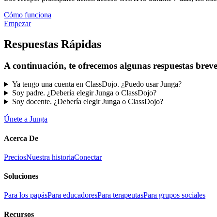
Cómo funciona
Empezar
Respuestas Rápidas
A continuación, te ofrecemos algunas respuestas breve
Ya tengo una cuenta en ClassDojo. ¿Puedo usar Junga?
Soy padre. ¿Debería elegir Junga o ClassDojo?
Soy docente. ¿Debería elegir Junga o ClassDojo?
Únete a Junga
Acerca De
Precios
Nuestra historia
Conectar
Soluciones
Para los papás
Para educadores
Para terapeutas
Para grupos sociales
Recursos