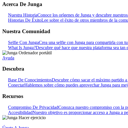
Acerca De Junga
Nuestra Historia
Conoce los orígenes de Junga y descubre nuestros o
Historias De Éxito
Lee sobre el éxito de otros miembros de la com
Nuestra Comunidad
Selfie Con Junga
Crea una selfie con Junga para compartirla con t
What Is Junga?
Descubre qué hace que nuestra plataforma sea tan e
Ayuda
Descubra
Base De Conocimientos
Descubre cómo sacar el máximo partido a 
Conectar
Hablemos sobre cómo puedes aprovechar Junga para mejora
Recursos
Compromiso De Privacidad
Conozca nuestro compromiso con la pr
Accesibilidad
Nuestro objetivo es proporcionar acceso a Junga a pe
Únete A Junga