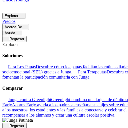
Explorar
Precios
Acerca De
Ayuda
Regresar
Explorar
Soluciones
Para Los Papás
Descubre cómo los papás facilitan las rutinas dia
socioemocional (SEL) gracias a Junga.
Para Terapeutas
Descubra có
fomentan la participación comunitaria con Junga.
Comparar
Junga contra Greenlight
Greenlight combina una tarjeta de débito su
Early
Acorns Early ayuda a los padres a enseñar a sus hijos sobre educa
a los maestros, los estudiantes y las familias a conectarse y celebrar el
recompensar a los alumnos y crear una cultura escolar positiva.
Regresar