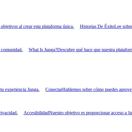
bjetivos al crear esta plataforma única.
Historias De Éxito
Lee sobre
u comunidad.
What Is Junga?
Descubre qué hace que nuestra plataform
tu experiencia Junga.
Conectar
Hablemos sobre cómo puedes aprovecha
ivacidad.
Accesibilidad
Nuestro objetivo es proporcionar acceso a Ju