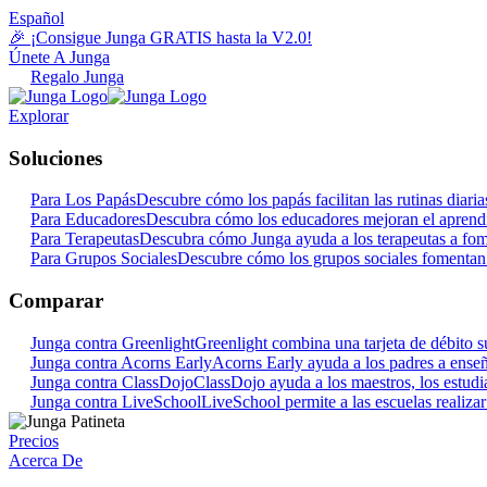
Español
🎉 ¡Consigue Junga GRATIS hasta la V2.0!
Únete A Junga
Regalo Junga
Explorar
Soluciones
Para Los Papás
Descubre cómo los papás facilitan las rutinas dia
Para Educadores
Descubra cómo los educadores mejoran el aprendi
Para Terapeutas
Descubra cómo Junga ayuda a los terapeutas a fome
Para Grupos Sociales
Descubre cómo los grupos sociales fomentan 
Comparar
Junga contra Greenlight
Greenlight combina una tarjeta de débito su
Junga contra Acorns Early
Acorns Early ayuda a los padres a enseña
Junga contra ClassDojo
ClassDojo ayuda a los maestros, los estudian
Junga contra LiveSchool
LiveSchool permite a las escuelas realiza
Precios
Acerca De