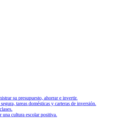
strar su presupuesto, ahorrar e invertir.
segura, tareas domésticas y carteras de inversión.
clases.
una cultura escolar positiva.