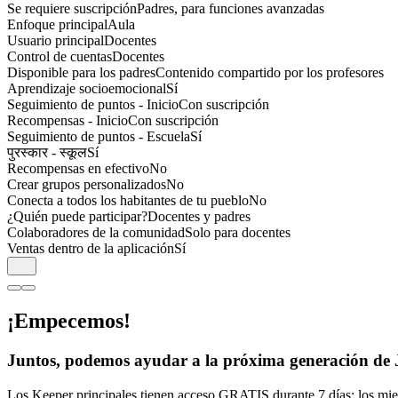
Se requiere suscripción
Padres, para funciones avanzadas
Enfoque principal
Aula
Usuario principal
Docentes
Control de cuentas
Docentes
Disponible para los padres
Contenido compartido por los profesores
Aprendizaje socioemocional
Sí
Seguimiento de puntos - Inicio
Con suscripción
Recompensas - Inicio
Con suscripción
Seguimiento de puntos - Escuela
Sí
पुरस्कार - स्कूल
Sí
Recompensas en efectivo
No
Crear grupos personalizados
No
Conecta a todos los habitantes de tu pueblo
No
¿Quién puede participar?
Docentes y padres
Colaboradores de la comunidad
Solo para docentes
Ventas dentro de la aplicación
Sí
¡Empecemos!
Juntos, podemos ayudar a la próxima generación de Jung
Los Keeper principales tienen acceso GRATIS durante 7 días; los miem