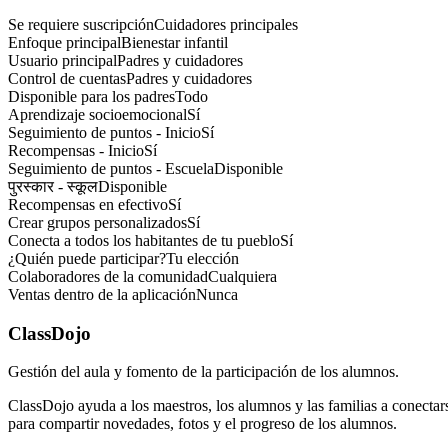
Se requiere suscripción
Cuidadores principales
Enfoque principal
Bienestar infantil
Usuario principal
Padres y cuidadores
Control de cuentas
Padres y cuidadores
Disponible para los padres
Todo
Aprendizaje socioemocional
Sí
Seguimiento de puntos - Inicio
Sí
Recompensas - Inicio
Sí
Seguimiento de puntos - Escuela
Disponible
पुरस्कार - स्कूल
Disponible
Recompensas en efectivo
Sí
Crear grupos personalizados
Sí
Conecta a todos los habitantes de tu pueblo
Sí
¿Quién puede participar?
Tu elección
Colaboradores de la comunidad
Cualquiera
Ventas dentro de la aplicación
Nunca
ClassDojo
Gestión del aula y fomento de la participación de los alumnos.
ClassDojo ayuda a los maestros, los alumnos y las familias a conectar
para compartir novedades, fotos y el progreso de los alumnos.