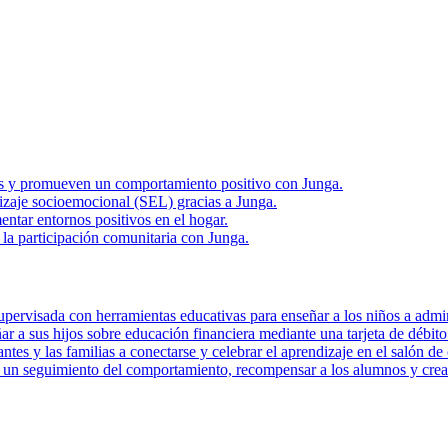
rias y promueven un comportamiento positivo con Junga.
zaje socioemocional (SEL) gracias a Junga.
ntar entornos positivos en el hogar.
la participación comunitaria con Junga.
pervisada con herramientas educativas para enseñar a los niños a admini
r a sus hijos sobre educación financiera mediante una tarjeta de débito 
tes y las familias a conectarse y celebrar el aprendizaje en el salón de 
r un seguimiento del comportamiento, recompensar a los alumnos y crear 