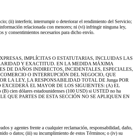
; (ii) interferir, interrumpir o deteriorar el rendimiento del Servicio;
 información relacionada con menores; ni (vi) infringir ninguna ley,
sos y consentimientos necesarios para dicho envío.
EXPRESAS, IMPLÍCITAS O ESTATUTARIAS, INCLUIDAS LAS
LARIDAD Y EXACTITUD. EN LA MEDIDA MÁXIMA
ES DE DAÑOS INDIRECTOS, INCIDENTALES, ESPECIALES,
E COMERCIO O INTERRUPCIÓN DEL NEGOCIO, QUE
R LA LEY, LA RESPONSABILIDAD TOTAL DE Junga POR
EXCEDERÁ EL MAYOR DE LOS SIGUIENTES: (A) EL
(B) cien dólares estadounidenses (100 USD) si USTED no ha
SIBLE QUE PARTES DE ESTA SECCIÓN NO SE APLIQUEN EN
leados y agentes frente a cualquier reclamación, responsabilidad, daño,
nido o datos; (iii) su incumplimiento de estos Términos; o (iv) su