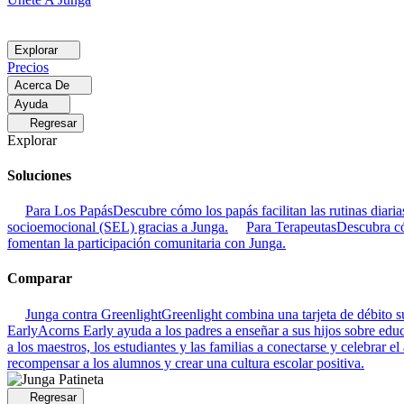
Explorar
Precios
Acerca De
Ayuda
Regresar
Explorar
Soluciones
Para Los Papás
Descubre cómo los papás facilitan las rutinas dia
socioemocional (SEL) gracias a Junga.
Para Terapeutas
Descubra có
fomentan la participación comunitaria con Junga.
Comparar
Junga contra Greenlight
Greenlight combina una tarjeta de débito su
Early
Acorns Early ayuda a los padres a enseñar a sus hijos sobre educa
a los maestros, los estudiantes y las familias a conectarse y celebrar el
recompensar a los alumnos y crear una cultura escolar positiva.
Regresar