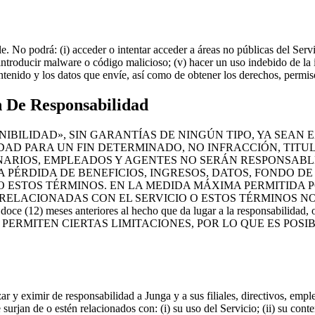
 No podrá: (i) acceder o intentar acceder a áreas no públicas del Servicio
) introducir malware o código malicioso; (v) hacer un uso indebido de la
ntenido y los datos que envíe, así como de obtener los derechos, permi
n De Responsabilidad
NIBILIDAD», SIN GARANTÍAS DE NINGÚN TIPO, YA SEAN 
DAD PARA UN FIN DETERMINADO, NO INFRACCIÓN, TITU
CIONARIOS, EMPLEADOS Y AGENTES NO SERÁN RESPONSABL
A PÉRDIDA DE BENEFICIOS, INGRESOS, DATOS, FONDO D
 ESTOS TÉRMINOS. EN LA MEDIDA MÁXIMA PERMITIDA PO
ELACIONADAS CON EL SERVICIO O ESTOS TÉRMINOS NO 
meses anteriores al hecho que da lugar a la responsabilidad, o 
S NO PERMITEN CIERTAS LIMITACIONES, POR LO QUE ES PO
ar y eximir de responsabilidad a Junga y a sus filiales, directivos, emp
urjan de o estén relacionados con: (i) su uso del Servicio; (ii) su conte