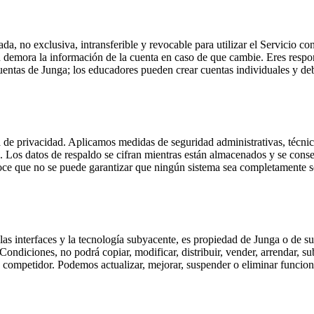
a, no exclusiva, intransferible y revocable para utilizar el Servicio co
in demora la información de la cuenta en caso de que cambie. Eres respons
entas de Junga; los educadores pueden crear cuentas individuales y debe
a de privacidad. Aplicamos medidas de seguridad administrativas, técnic
o. Los datos de respaldo se cifran mientras están almacenados y se conse
oce que no se puede garantizar que ningún sistema sea completamente s
, las interfaces y la tecnología subyacente, es propiedad de Junga o de su
ndiciones, no podrá copiar, modificar, distribuir, vender, arrendar, subl
cio competidor. Podemos actualizar, mejorar, suspender o eliminar funci