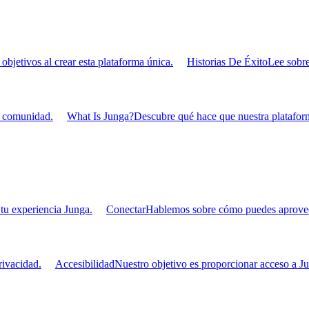
bjetivos al crear esta plataforma única.
Historias De Éxito
Lee sobre
u comunidad.
What Is Junga?
Descubre qué hace que nuestra plataform
tu experiencia Junga.
Conectar
Hablemos sobre cómo puedes aprovecha
ivacidad.
Accesibilidad
Nuestro objetivo es proporcionar acceso a Ju