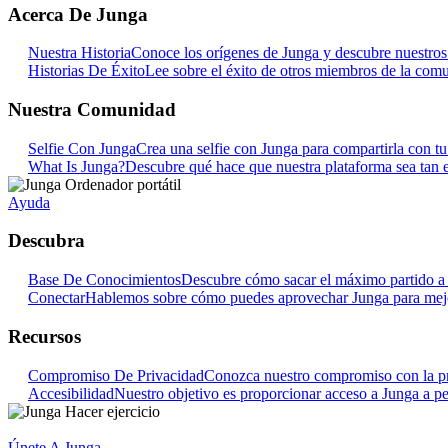
Acerca De Junga
Nuestra Historia
Conoce los orígenes de Junga y descubre nuestros o
Historias De Éxito
Lee sobre el éxito de otros miembros de la com
Nuestra Comunidad
Selfie Con Junga
Crea una selfie con Junga para compartirla con t
What Is Junga?
Descubre qué hace que nuestra plataforma sea tan e
Ayuda
Descubra
Base De Conocimientos
Descubre cómo sacar el máximo partido a 
Conectar
Hablemos sobre cómo puedes aprovechar Junga para mejora
Recursos
Compromiso De Privacidad
Conozca nuestro compromiso con la pr
Accesibilidad
Nuestro objetivo es proporcionar acceso a Junga a pe
Únete A Junga