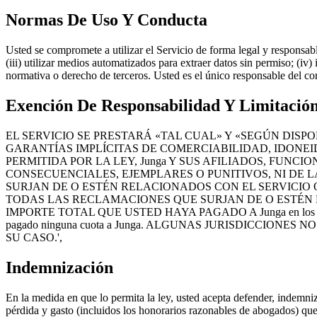
Normas De Uso Y Conducta
Usted se compromete a utilizar el Servicio de forma legal y responsable.
(iii) utilizar medios automatizados para extraer datos sin permiso; (iv
normativa o derecho de terceros. Usted es el único responsable del co
Exención De Responsabilidad Y Limitació
EL SERVICIO SE PRESTARÁ «TAL CUAL» Y «SEGÚN DISPO
GARANTÍAS IMPLÍCITAS DE COMERCIABILIDAD, IDONEI
PERMITIDA POR LA LEY, Junga Y SUS AFILIADOS, FUN
CONSECUENCIALES, EJEMPLARES O PUNITIVOS, NI DE L
SURJAN DE O ESTÉN RELACIONADOS CON EL SERVICIO O
TODAS LAS RECLAMACIONES QUE SURJAN DE O ESTÉN R
IMPORTE TOTAL QUE USTED HAYA PAGADO A Junga en los doce (12) 
pagado ninguna cuota a Junga. ALGUNAS JURISDICCIONE
SU CASO.',
Indemnización
En la medida en que lo permita la ley, usted acepta defender, indemniz
pérdida y gasto (incluidos los honorarios razonables de abogados) que s