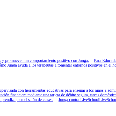
rias y promueven un comportamiento positivo con Junga.
Para Educado
mo Junga ayuda a los terapeutas a fomentar entornos positivos en el ho
pervisada con herramientas educativas para enseñar a los niños a admini
ción financiera mediante una tarjeta de débito segura, tareas doméstica
 aprendizaje en el salón de clases.
Junga contra LiveSchool
LiveSchool