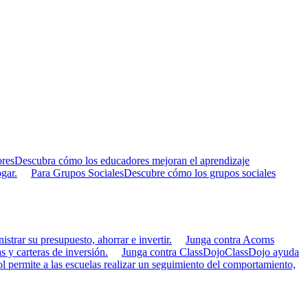
res
Descubra cómo los educadores mejoran el aprendizaje
gar.
Para Grupos Sociales
Descubre cómo los grupos sociales
strar su presupuesto, ahorrar e invertir.
Junga contra Acorns
s y carteras de inversión.
Junga contra ClassDojo
ClassDojo ayuda
 permite a las escuelas realizar un seguimiento del comportamiento,