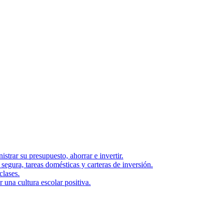
strar su presupuesto, ahorrar e invertir.
segura, tareas domésticas y carteras de inversión.
clases.
una cultura escolar positiva.