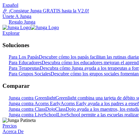
Español
🎉 ¡Consigue Junga GRATIS hasta la V2.0!
Únete A Junga
Regalo Junga
Explorar
Soluciones
Para Los Papás
Descubre cómo los papás facilitan las rutinas dia
Para Educadores
Descubra cómo los educadores mejoran el aprendi
Para Terapeutas
Descubra cómo Junga ayuda a los terapeutas a fome
Para Grupos Sociales
Descubre cómo los grupos sociales fomentan 
Comparar
Junga contra Greenlight
Greenlight combina una tarjeta de débito su
Junga contra Acorns Early
Acorns Early ayuda a los padres a enseña
Junga contra ClassDojo
ClassDojo ayuda a los maestros, los estudian
Junga contra LiveSchool
LiveSchool permite a las escuelas realiza
Precios
Acerca De