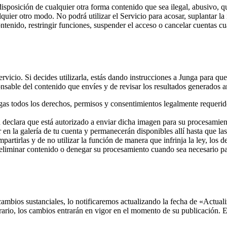
 disposición de cualquier otra forma contenido que sea ilegal, abusivo, q
lquier otro modo. No podrá utilizar el Servicio para acosar, suplantar la 
nido, restringir funciones, suspender el acceso o cancelar cuentas cua
rvicio. Si decides utilizarla, estás dando instrucciones a Junga para qu
sable del contenido que envíes y de revisar los resultados generados an
ngas todos los derechos, permisos y consentimientos legalmente requerid
declara que está autorizado a enviar dicha imagen para su procesamient
n la galería de tu cuenta y permanecerán disponibles allí hasta que las
artirlas y de no utilizar la función de manera que infrinja la ley, los 
 eliminar contenido o denegar su procesamiento cuando sea necesario pa
mbios sustanciales, lo notificaremos actualizando la fecha de «Actuali
trario, los cambios entrarán en vigor en el momento de su publicación. El