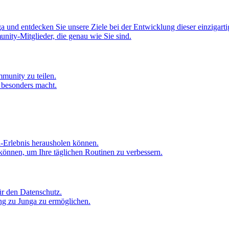
 und entdecken Sie unsere Ziele bei der Entwicklung dieser einzigarti
nity-Mitglieder, die genau wie Sie sind.
mmunity zu teilen.
o besonders macht.
a-Erlebnis herausholen können.
können, um Ihre täglichen Routinen zu verbessern.
ür den Datenschutz.
ang zu Junga zu ermöglichen.