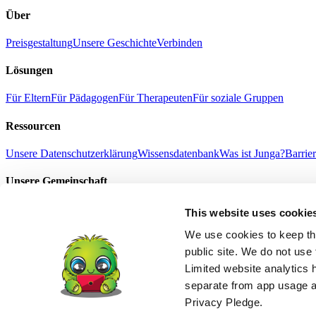
Über
Preisgestaltung
Unsere Geschichte
Verbinden
Lösungen
Für Eltern
Für Pädagogen
Für Therapeuten
Für soziale Gruppen
Ressourcen
Unsere Datenschutzerklärung
Wissensdatenbank
Was ist Junga?
Barrier
Unsere Gemeinschaft
Selfie mit Junga
Erfolgsgeschichten
Geschenk Junga
Nachrichten
This website uses cookie
Nutzungsbedingungen
Datenschutzerklärung
Refund Policy
Age Suitab
English
We use cookies to keep thi
中文
public site. We do not use 
हिंदी
Limited website analytics 
Español
separate from app usage an
Français
Português
Privacy Pledge.
Deutsch