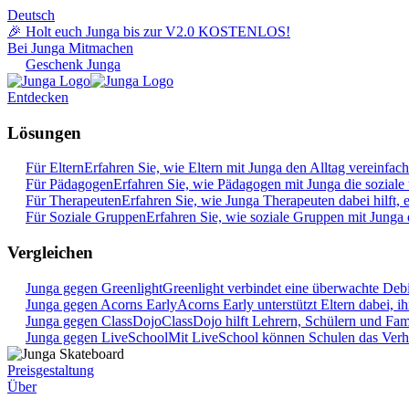
Deutsch
🎉 Holt euch Junga bis zur V2.0 KOSTENLOS!
Bei Junga Mitmachen
Geschenk Junga
Entdecken
Lösungen
Für Eltern
Erfahren Sie, wie Eltern mit Junga den Alltag vereinfac
Für Pädagogen
Erfahren Sie, wie Pädagogen mit Junga die soziale
Für Therapeuten
Erfahren Sie, wie Junga Therapeuten dabei hilft, 
Für Soziale Gruppen
Erfahren Sie, wie soziale Gruppen mit Junga
Vergleichen
Junga gegen Greenlight
Greenlight verbindet eine überwachte Deb
Junga gegen Acorns Early
Acorns Early unterstützt Eltern dabei, i
Junga gegen ClassDojo
ClassDojo hilft Lehrern, Schülern und Fami
Junga gegen LiveSchool
Mit LiveSchool können Schulen das Verhal
Preisgestaltung
Über