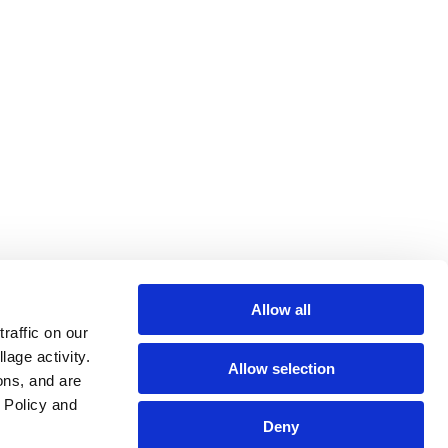
Allow all
affic on our 
age activity. 
Allow selection
ns, and are 
Policy and 
Deny