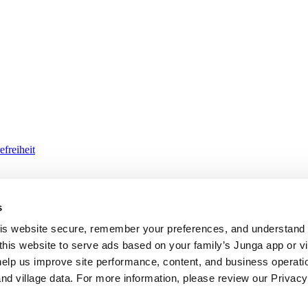
efreiheit
s
ility
Hoher Kontrast
s website secure, remember your preferences, and understand tr
this website to serve ads based on your family’s Junga app or vill
help us improve site performance, content, and business operatio
d village data. For more information, please review our Privacy 