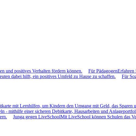
hen und positives Verhalten fördern können.
Für Pädagogen
Erfahren 
uten dabei hilft, ein positives Umfeld zu Hause zu schaffen.
Für So
itkarte mit Lernhilfen, um Kindern den Umgang mit Geld, das Sparen u
ln - mithilfe einer sicheren Debitkarte, Hausarbeiten und Anlageportfol
ern.
Junga gegen LiveSchool
Mit LiveSchool können Schulen das Verh