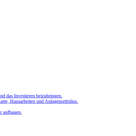
nd das Investieren beizubringen.
karte, Hausarbeiten und Anlageportfolios.
ur aufbauen.