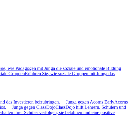
Sie, wie Pädagogen mit Junga die soziale und emotionale Bildung
ziale Gruppen
Erfahren Sie, wie soziale Gruppen mit Junga das
nd das Investieren beizubringen.
Junga gegen Acorns Early
Acorns
ios.
Junga gegen ClassDojo
ClassDojo hilft Lehrern, Schülern und
alten ihrer Schüler verfolgen, sie belohnen und eine positive