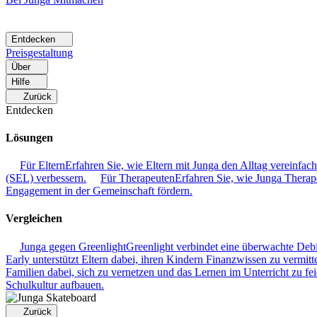
Entdecken
Preisgestaltung
Über
Hilfe
Zurück
Entdecken
Lösungen
Für Eltern
Erfahren Sie, wie Eltern mit Junga den Alltag vereinfac
(SEL) verbessern.
Für Therapeuten
Erfahren Sie, wie Junga Therape
Engagement in der Gemeinschaft fördern.
Vergleichen
Junga gegen Greenlight
Greenlight verbindet eine überwachte Deb
Early unterstützt Eltern dabei, ihren Kindern Finanzwissen zu vermitte
Familien dabei, sich zu vernetzen und das Lernen im Unterricht zu fei
Schulkultur aufbauen.
Zurück