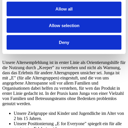
Selbsthilfegruppen, die zusammenarbeiten.
Allow all
Junga wurde entwickelt, um den Fokus auf positive
Entwicklung, Routinen und Ermutigung zu legen.
Junga erlaubt keine Inhalte, die politische, religiöse,
gewalttätige, glücksspielbezogene, angstauslösende,
Allow selection
drogenbezogene oder trendorientierte Themen behandeln.
So Funktioniert Die Altersfreigabe Bei
Deny
Junga
Unsere Altersempfehlung ist in erster Linie als Orientierungshilfe für
die Nutzung durch „Keeper" zu verstehen und nicht als Warnung,
dass das Erlebnis für andere Altersgruppen unsicher sei. Junga ist
mit „E" (für alle Altersgruppen) eingestuft, und die von uns
angegebene Altersspanne soll vor allem Familien und
Organisationen dabei helfen zu verstehen, für wen das Produkt in
erster Linie gedacht ist. In der Praxis kann Junga von einer Vielzahl
von Familien und Betreuungsteams ohne Bedenken problemlos
genutzt werden.
Unsere Zielgruppe sind Kinder und Jugendliche im Alter von
2 bis 15 Jahren.
Unsere Positionierung „E for Everyone" spiegelt ein für alle