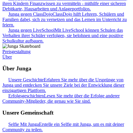
ihren Kindern Finanzwissen zu vermitteln - mithilfe einer sicheren
Debitkarte, Hausarbeiten und Anlageportfolios.
Junga gegen ClassDojo
ClassDojo hilft Lehrern, Schülern und
Familien dabei, sich zu vernetzen und das Lernen im Unterricht zu
feiern.
Junga gegen LiveSchool
Mit LiveSchool können Schulen das
Verhalten ihrer Schüler verfolgen, sie belohnen und eine positive
Schulkultur aufbauen.
Preisgestaltung
Über
Über Junga
Unsere Geschichte
Erfahren Sie mehr über die Ursprünge von
Junga und entdecken Sie unsere Ziele bei der Entwicklung dieser
einzigartigen Plattform.
Erfolgsgeschichten
Lesen Sie mehr über die Erfolge anderer
Community-Mitglieder, die genau wie Sie sind.
Unsere Gemeinschaft
Selfie Mit Junga
Erstelle ein Selfie mit Junga, um es mit deiner
Community zu teilen.