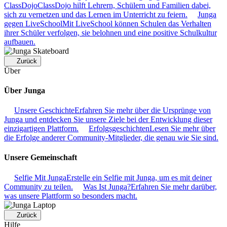
ClassDojo
ClassDojo hilft Lehrern, Schülern und Familien dabei,
sich zu vernetzen und das Lernen im Unterricht zu feiern.
Junga
gegen LiveSchool
Mit LiveSchool können Schulen das Verhalten
ihrer Schüler verfolgen, sie belohnen und eine positive Schulkultur
aufbauen.
Zurück
Über
Über Junga
Unsere Geschichte
Erfahren Sie mehr über die Ursprünge von
Junga und entdecken Sie unsere Ziele bei der Entwicklung dieser
einzigartigen Plattform.
Erfolgsgeschichten
Lesen Sie mehr über
die Erfolge anderer Community-Mitglieder, die genau wie Sie sind.
Unsere Gemeinschaft
Selfie Mit Junga
Erstelle ein Selfie mit Junga, um es mit deiner
Community zu teilen.
Was Ist Junga?
Erfahren Sie mehr darüber,
was unsere Plattform so besonders macht.
Zurück
Hilfe