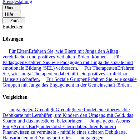
Preisgestaltung
Über
Hilfe
Zurück
Entdecken
Lösungen
Für Eltern
Erfahren Sie, wie Eltern mit Junga den Alltag
vereinfachen und positives Verhalten fördern können.
Für
Pädagogen
Erfahren Sie, wie Pädagogen mit Junga die soziale und
emotionale Bildung (SEL) verbessern.
Für Therapeuten
Erfahren
Sie, wie Junga Therapeuten dabei hilft, ein positives Umfeld zu
Hause zu schaffen.
Für Soziale Gruppen
Erfahren Sie, wie soziale
Gruppen mit Junga das Engagement in der Gemeinschaft fördern.
Vergleichen
Junga gegen Greenlight
Greenlight verbindet eine überwachte
Debitkarte mit Lernhilfen, um Kindern den Umgang mit Geld, das
Sparen und das Investieren beizubringen.
Junga gegen Acorns
Early
Acorns Early unterstützt Eltern dabei, ihren Kindern
Finanzwissen zu vermitteln - mithilfe einer sicheren Debitkarte,
Hausarbeiten und Anlageportfolios.
Junga gegen