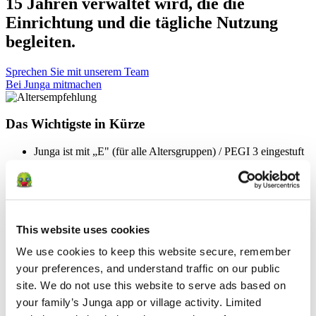
15 Jahren verwaltet wird, die die
Einrichtung und die tägliche Nutzung
begleiten.
Sprechen Sie mit unserem Team
Bei Junga mitmachen
Das Wichtigste in Kürze
Junga ist mit „E" (für alle Altersgruppen) / PEGI 3 eingestuft
Junga ist so konzipiert, dass es von erwachsenen Betreuern
eingerichtet und verwaltet wird.
Unsere Inhalte und unser Erlebnis sind in erster Linie für
Kinder im Alter von 2 bis 15 Jahren konzipiert, doch Junga
soll für alle einladend, motivierend und geeignet sein.
Junga soll ein positiver, sicherer Ort sein, an dem sich Keeper
This website uses cookies
ganz auf das Wachstum, die Widerstandsfähigkeit, das
We use cookies to keep this website secure, remember 
Selbstvertrauen und die gesunde Entwicklung ihrer Kinder
konzentrieren können.
your preferences, and understand traffic on our public 
Junga erlaubt keine Inhalte, die politische, religiöse,
site. We do not use this website to serve ads based on 
gewalttätige, glücksspielbezogene, angstauslösende,
your family’s Junga app or village activity. Limited 
drogenbezogene oder trendorientierte Themen behandeln.