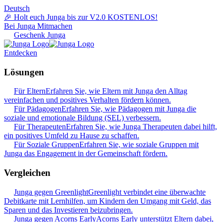
Deutsch
🎉 Holt euch Junga bis zur V2.0 KOSTENLOS!
Bei Junga Mitmachen
Geschenk Junga
Entdecken
Lösungen
Für Eltern
Erfahren Sie, wie Eltern mit Junga den Alltag
vereinfachen und positives Verhalten fördern können.
Für Pädagogen
Erfahren Sie, wie Pädagogen mit Junga die
soziale und emotionale Bildung (SEL) verbessern.
Für Therapeuten
Erfahren Sie, wie Junga Therapeuten dabei hilft,
ein positives Umfeld zu Hause zu schaffen.
Für Soziale Gruppen
Erfahren Sie, wie soziale Gruppen mit
Junga das Engagement in der Gemeinschaft fördern.
Vergleichen
Junga gegen Greenlight
Greenlight verbindet eine überwachte
Debitkarte mit Lernhilfen, um Kindern den Umgang mit Geld, das
Sparen und das Investieren beizubringen.
Junga gegen Acorns Early
Acorns Early unterstützt Eltern dabei,