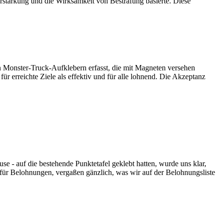
stärkung und die Wirksamkeit von Bestrafung basierte. Diese
en Monster-Truck-Aufklebern erfasst, die mit Magneten versehen
r erreichte Ziele als effektiv und für alle lohnend. Die Akzeptanz
e - auf die bestehende Punktetafel geklebt hatten, wurde uns klar,
 für Belohnungen, vergaßen gänzlich, was wir auf der Belohnungsliste