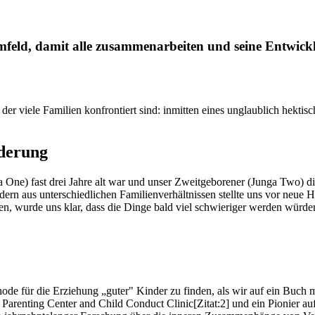
Umfeld, damit alle zusammenarbeiten und seine Entwick
der viele Familien konfrontiert sind: inmitten eines unglaublich hekti
rderung
a One) fast drei Jahre alt war und unser Zweitgeborener (Junga Two) d
n aus unterschiedlichen Familienverhältnissen stellte uns vor neue He
n, wurde uns klar, dass die Dinge bald viel schwieriger werden würde
hode für die Erziehung „guter" Kinder zu finden, als wir auf ein Buch 
e Parenting Center and Child Conduct Clinic[Zitat:2] und ein Pionier au