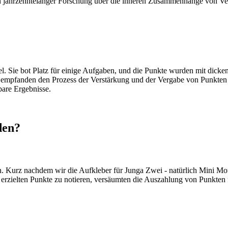
n jahrzehntelanger Forschung über die inneren Zusammenhänge von Ver
l. Sie bot Platz für einige Aufgaben, und die Punkte wurden mit dick
 empfanden den Prozess der Verstärkung und der Vergabe von Punkten fü
bare Ergebnisse.
den?
. Kurz nachdem wir die Aufkleber für Junga Zwei - natürlich Mini Mous
 erzielten Punkte zu notieren, versäumten die Auszahlung von Punkten