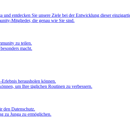
 und entdecken Sie unsere Ziele bei der Entwicklung dieser einzigarti
nity-Mitglieder, die genau wie Sie sind.
mmunity zu teilen.
o besonders macht.
a-Erlebnis herausholen können.
können, um Ihre täglichen Routinen zu verbessern.
ür den Datenschutz.
ang zu Junga zu ermöglichen.