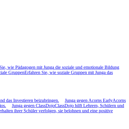
Sie, wie Pädagogen mit Junga die soziale und emotionale Bildung
ziale Gruppen
Erfahren Sie, wie soziale Gruppen mit Junga das
nd das Investieren beizubringen.
Junga gegen Acorns Early
Acorns
ios.
Junga gegen ClassDojo
ClassDojo hilft Lehrern, Schülern und
alten ihrer Schüler verfolgen, sie belohnen und eine positive