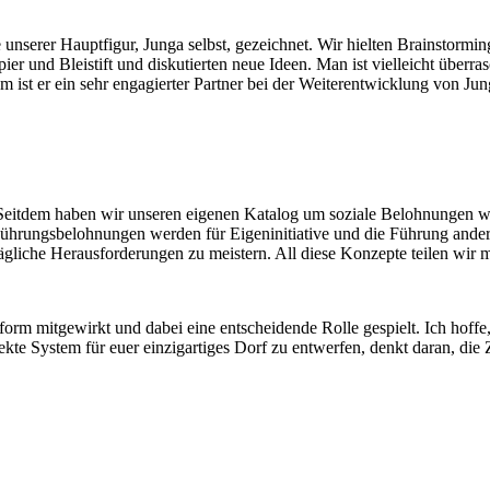
nserer Hauptfigur, Junga selbst, gezeichnet. Wir hielten Brainstormi
er und Bleistift und diskutierten neue Ideen. Man ist vielleicht überras
m ist er ein sehr engagierter Partner bei der Weiterentwicklung von Jun
Seitdem haben wir unseren eigenen Katalog um soziale Belohnungen wie 
ührungsbelohnungen werden für Eigeninitiative und die Führung ander
gliche Herausforderungen zu meistern. All diese Konzepte teilen wir m
form mitgewirkt und dabei eine entscheidende Rolle gespielt. Ich hoffe
ekte System für euer einzigartiges Dorf zu entwerfen, denkt daran, die 