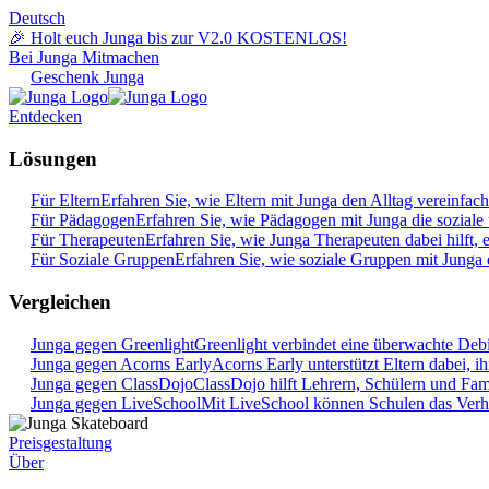
Deutsch
🎉 Holt euch Junga bis zur V2.0 KOSTENLOS!
Bei Junga Mitmachen
Geschenk Junga
Entdecken
Lösungen
Für Eltern
Erfahren Sie, wie Eltern mit Junga den Alltag vereinfac
Für Pädagogen
Erfahren Sie, wie Pädagogen mit Junga die soziale
Für Therapeuten
Erfahren Sie, wie Junga Therapeuten dabei hilft, 
Für Soziale Gruppen
Erfahren Sie, wie soziale Gruppen mit Junga
Vergleichen
Junga gegen Greenlight
Greenlight verbindet eine überwachte Deb
Junga gegen Acorns Early
Acorns Early unterstützt Eltern dabei, i
Junga gegen ClassDojo
ClassDojo hilft Lehrern, Schülern und Fami
Junga gegen LiveSchool
Mit LiveSchool können Schulen das Verhal
Preisgestaltung
Über