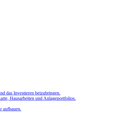
nd das Investieren beizubringen.
karte, Hausarbeiten und Anlageportfolios.
ur aufbauen.