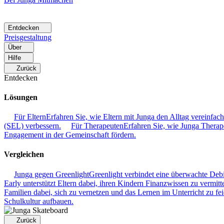
Entdecken
Preisgestaltung
Über
Hilfe
Zurück
Entdecken
Lösungen
Für Eltern
Erfahren Sie, wie Eltern mit Junga den Alltag vereinfac
(SEL) verbessern.
Für Therapeuten
Erfahren Sie, wie Junga Therape
Engagement in der Gemeinschaft fördern.
Vergleichen
Junga gegen Greenlight
Greenlight verbindet eine überwachte Deb
Early unterstützt Eltern dabei, ihren Kindern Finanzwissen zu vermitte
Familien dabei, sich zu vernetzen und das Lernen im Unterricht zu fei
Schulkultur aufbauen.
Zurück