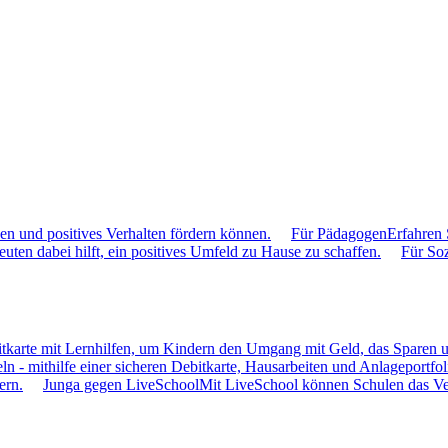
hen und positives Verhalten fördern können.
Für Pädagogen
Erfahren 
uten dabei hilft, ein positives Umfeld zu Hause zu schaffen.
Für So
itkarte mit Lernhilfen, um Kindern den Umgang mit Geld, das Sparen u
ln - mithilfe einer sicheren Debitkarte, Hausarbeiten und Anlageportfol
ern.
Junga gegen LiveSchool
Mit LiveSchool können Schulen das Verh