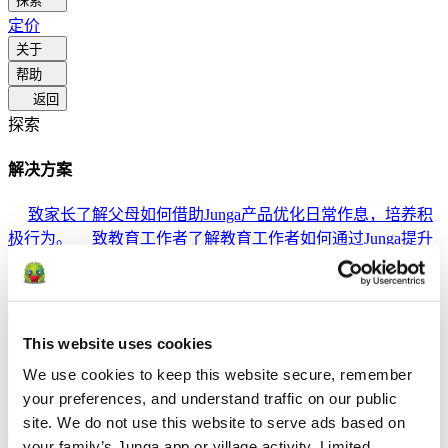
探索
定价
关于
帮助
返回
探索
解决方案
致家长
了解父母如何借助Junga产品优化日常作息，培养积
极行为。
致教育工作者
了解教育工作者如何通过Junga提升
社会情感学习（SEL）。
给治疗师
了解Junga如何帮助治疗
师营造积极的家庭环境。
为社交团体
了解社会团体如何借
助Junga促进社区参与。
This website uses cookies
比较
We use cookies to keep this website secure, remember 
your preferences, and understand traffic on our public 
Junga 対 Greenlight
Greenlight 将受监管的借记卡与教育工具
site. We do not use this website to serve ads based on 
相结合，旨在教导孩子们如何进行预算管理、储蓄和投资。
your family’s Junga app or village activity. Limited 