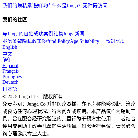
我们的隐私承诺
知识库
什么是Junga？
无障碍访问
我们的社区
与Junga的自拍
成功案例
礼物Junga
新闻
服务条款
隐私政策
Refund Policy
Age Suitability
高对比度
English
中文
हिंदी
Español
Français
Português
Deutsch
日本語
© 2026 Junga LLC. 版权所有.
免责声明：Junga Co 并非医疗器械，亦不声称能够诊断、治疗
或预防任何心理状况、行为问题或疾病。本产品仅作为辅助工
具，旨在配合经研究验证的儿童行为干预方案使用，二者结合
使用或有助于改善儿童的生活质量。如需治疗建议，请务必咨
询心理健康专业人士。