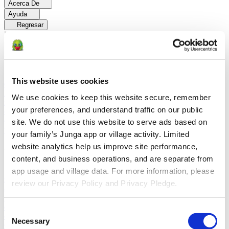
Acerca De
Ayuda
Regresar
Explorar
Soluciones
Para Los Papás
Descubre cómo los papás facilitan las rutinas
This website uses cookies
diarias y promueven un comportamiento positivo con Junga.
Para
Educadores
Descubra cómo los educadores mejoran el aprendizaje
We use cookies to keep this website secure, remember 
socioemocional (SEL) gracias a Junga.
Para Terapeutas
Descubra
your preferences, and understand traffic on our public 
cómo Junga ayuda a los terapeutas a fomentar entornos positivos en
el hogar.
Para Grupos Sociales
Descubre cómo los grupos sociales
site. We do not use this website to serve ads based on 
fomentan la participación comunitaria con Junga.
your family’s Junga app or village activity. Limited 
website analytics help us improve site performance, 
Comparar
content, and business operations, and are separate from 
Junga contra Greenlight
Greenlight combina una tarjeta de débito
app usage and village data. For more information, please 
supervisada con herramientas educativas para enseñar a los niños a
review our Privacy Policy and Privacy Pledge.
administrar su presupuesto, ahorrar e invertir.
Junga contra Acorns
Early
Acorns Early ayuda a los padres a enseñar a sus hijos sobre
educación financiera mediante una tarjeta de débito segura, tareas
Consent
domésticas y carteras de inversión.
Junga contra
Necessary
Selection
ClassDojo
ClassDojo ayuda a los maestros, los estudiantes y las