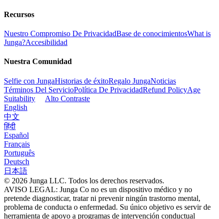
Recursos
Nuestro Compromiso De Privacidad
Base de conocimientos
What is
Junga?
Accesibilidad
Nuestra Comunidad
Selfie con Junga
Historias de éxito
Regalo Junga
Noticias
Términos Del Servicio
Política De Privacidad
Refund Policy
Age
Suitability
Alto Contraste
English
中文
हिंदी
Español
Français
Português
Deutsch
日本語
© 2026 Junga LLC. Todos los derechos reservados.
AVISO LEGAL: Junga Co no es un dispositivo médico y no
pretende diagnosticar, tratar ni prevenir ningún trastorno mental,
problema de conducta o enfermedad. Su único objetivo es servir de
herramienta de apoyo a programas de intervención conductual