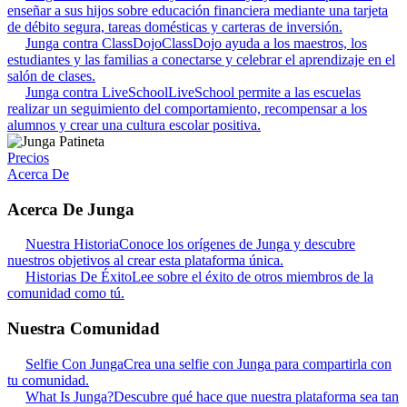
enseñar a sus hijos sobre educación financiera mediante una tarjeta
de débito segura, tareas domésticas y carteras de inversión.
Junga contra ClassDojo
ClassDojo ayuda a los maestros, los
estudiantes y las familias a conectarse y celebrar el aprendizaje en el
salón de clases.
Junga contra LiveSchool
LiveSchool permite a las escuelas
realizar un seguimiento del comportamiento, recompensar a los
alumnos y crear una cultura escolar positiva.
Precios
Acerca De
Acerca De Junga
Nuestra Historia
Conoce los orígenes de Junga y descubre
nuestros objetivos al crear esta plataforma única.
Historias De Éxito
Lee sobre el éxito de otros miembros de la
comunidad como tú.
Nuestra Comunidad
Selfie Con Junga
Crea una selfie con Junga para compartirla con
tu comunidad.
What Is Junga?
Descubre qué hace que nuestra plataforma sea tan