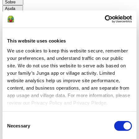
Sobre
Ajuda
Voltar
Explorar
Soluções
This website uses cookies
Para Os Pais
Aprenda como os pais facilitam as rotinas diárias e
We use cookies to keep this website secure, remember 
promovem comportamentos positivos com a Junga.
Para
Educadores
Saiba como os educadores aprimoram a SEL por meio
your preferences, and understand traffic on our public 
do Junga.
Para Terapeutas
Saiba como a Junga ajuda os terapeutas
site. We do not use this website to serve ads based on 
a promover ambientes positivos em casa.
Para Grupos
your family’s Junga app or village activity. Limited 
Sociais
Saiba como os grupos sociais promovem o envolvimento da
comunidade com Junga.
website analytics help us improve site performance, 
content, and business operations, and are separate from 
Comparar
app usage and village data. For more information, please 
review our Privacy Policy and Privacy Pledge.
Junga x Greenlight
O Greenlight combina um cartão de débito
supervisionado com ferramentas educativas para ensinar as crianças
a fazer um orçamento, poupar e investir.
Junga x Acorns Early
O
Consent
Acorns Early ajuda os pais a orientar os filhos na educação
financeira por meio de um cartão de débito seguro, tarefas
Necessary
Selection
domésticas e carteiras de investimentos.
Junga x ClassDojo
O
ClassDojo ajuda professores, alunos e famílias a se conectarem e