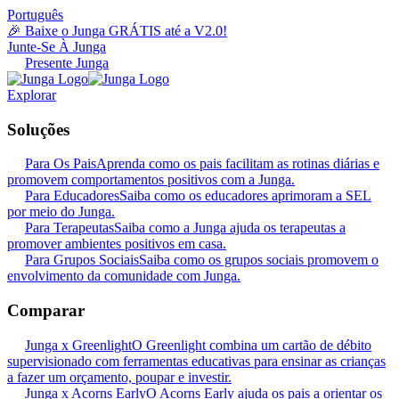
Português
🎉 Baixe o Junga GRÁTIS até a V2.0!
Junte-Se À Junga
Presente Junga
Explorar
Soluções
Para Os Pais
Aprenda como os pais facilitam as rotinas diárias e
promovem comportamentos positivos com a Junga.
Para Educadores
Saiba como os educadores aprimoram a SEL
por meio do Junga.
Para Terapeutas
Saiba como a Junga ajuda os terapeutas a
promover ambientes positivos em casa.
Para Grupos Sociais
Saiba como os grupos sociais promovem o
envolvimento da comunidade com Junga.
Comparar
Junga x Greenlight
O Greenlight combina um cartão de débito
supervisionado com ferramentas educativas para ensinar as crianças
a fazer um orçamento, poupar e investir.
Junga x Acorns Early
O Acorns Early ajuda os pais a orientar os