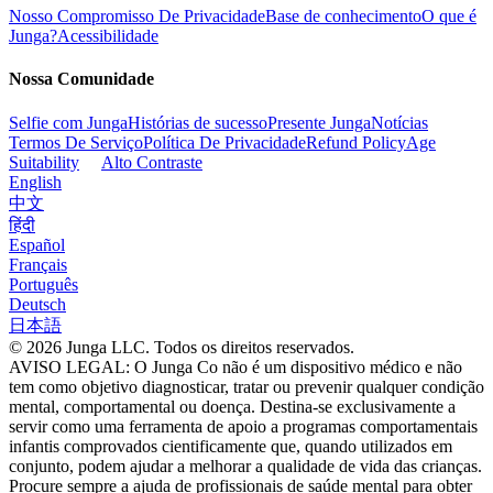
Nosso Compromisso De Privacidade
Base de conhecimento
O que é
Junga?
Acessibilidade
Nossa Comunidade
Selfie com Junga
Histórias de sucesso
Presente Junga
Notícias
Termos De Serviço
Política De Privacidade
Refund Policy
Age
Suitability
Alto Contraste
English
中文
हिंदी
Español
Français
Português
Deutsch
日本語
© 2026 Junga LLC. Todos os direitos reservados.
AVISO LEGAL: O Junga Co não é um dispositivo médico e não
tem como objetivo diagnosticar, tratar ou prevenir qualquer condição
mental, comportamental ou doença. Destina-se exclusivamente a
servir como uma ferramenta de apoio a programas comportamentais
infantis comprovados cientificamente que, quando utilizados em
conjunto, podem ajudar a melhorar a qualidade de vida das crianças.
Procure sempre a ajuda de profissionais de saúde mental para obter