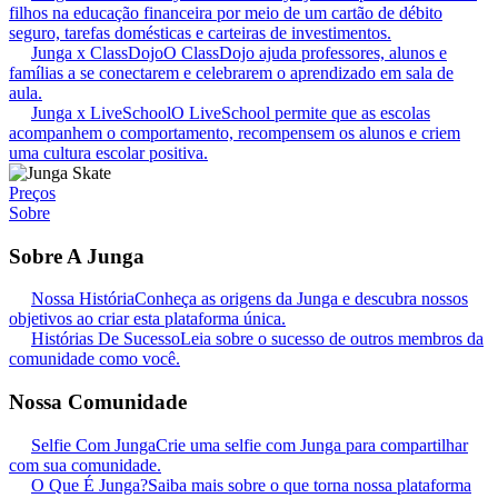
filhos na educação financeira por meio de um cartão de débito
seguro, tarefas domésticas e carteiras de investimentos.
Junga x ClassDojo
O ClassDojo ajuda professores, alunos e
famílias a se conectarem e celebrarem o aprendizado em sala de
aula.
Junga x LiveSchool
O LiveSchool permite que as escolas
acompanhem o comportamento, recompensem os alunos e criem
uma cultura escolar positiva.
Preços
Sobre
Sobre A Junga
Nossa História
Conheça as origens da Junga e descubra nossos
objetivos ao criar esta plataforma única.
Histórias De Sucesso
Leia sobre o sucesso de outros membros da
comunidade como você.
Nossa Comunidade
Selfie Com Junga
Crie uma selfie com Junga para compartilhar
com sua comunidade.
O Que É Junga?
Saiba mais sobre o que torna nossa plataforma