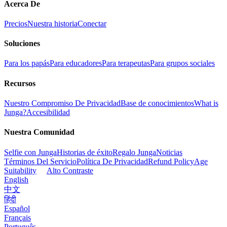
Acerca De
Precios
Nuestra historia
Conectar
Soluciones
Para los papás
Para educadores
Para terapeutas
Para grupos sociales
Recursos
Nuestro Compromiso De Privacidad
Base de conocimientos
What is
Junga?
Accesibilidad
Nuestra Comunidad
Selfie con Junga
Historias de éxito
Regalo Junga
Noticias
Términos Del Servicio
Política De Privacidad
Refund Policy
Age
Suitability
Alto Contraste
English
中文
हिंदी
Español
Français
Português