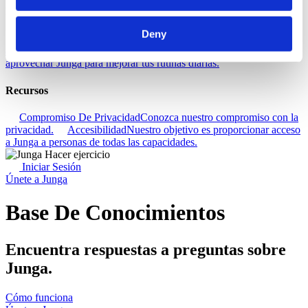
Descubra
Deny
Base De Conocimientos
Descubre cómo sacar el máximo partido
a tu experiencia Junga.
Conectar
Hablemos sobre cómo puedes
aprovechar Junga para mejorar tus rutinas diarias.
Recursos
Compromiso De Privacidad
Conozca nuestro compromiso con la
privacidad.
Accesibilidad
Nuestro objetivo es proporcionar acceso
a Junga a personas de todas las capacidades.
Iniciar Sesión
Únete a Junga
Base De Conocimientos
Encuentra respuestas a preguntas sobre
Junga.
Cómo funciona