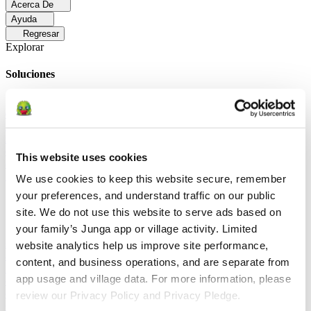
Acerca De
Ayuda
Regresar
Explorar
Soluciones
Para Los Papás
Descubre cómo los papás facilitan las rutinas
diarias y promueven un comportamiento positivo con Junga.
Para
Educadores
Descubra cómo los educadores mejoran el aprendizaje
socioemocional (SEL) gracias a Junga.
Para Terapeutas
Descubra
cómo Junga ayuda a los terapeutas a fomentar entornos positivos en
This website uses cookies
el hogar.
Para Grupos Sociales
Descubre cómo los grupos sociales
fomentan la participación comunitaria con Junga.
We use cookies to keep this website secure, remember 
your preferences, and understand traffic on our public 
Comparar
site. We do not use this website to serve ads based on 
your family’s Junga app or village activity. Limited 
Junga contra Greenlight
Greenlight combina una tarjeta de débito
supervisada con herramientas educativas para enseñar a los niños a
website analytics help us improve site performance, 
administrar su presupuesto, ahorrar e invertir.
Junga contra Acorns
content, and business operations, and are separate from 
Early
Acorns Early ayuda a los padres a enseñar a sus hijos sobre
app usage and village data. For more information, please 
educación financiera mediante una tarjeta de débito segura, tareas
domésticas y carteras de inversión.
Junga contra
review our Privacy Policy and Privacy Pledge.
ClassDojo
ClassDojo ayuda a los maestros, los estudiantes y las