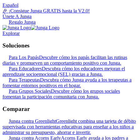
Español
🎉 ¡Consigue Junga GRATIS hasta la V2.0!
Únete A Junga
Regalo Junga
Explorar
Soluciones
Para Los Papás
Descubre cómo los papás facilitan las rutinas
diarias y promueven un comportamiento positivo con Junga.
Para Educadores
Descubra cómo los educadores mejoran el
aprendizaje socioemocional (SEL) gracias a Junga.
Para Terapeutas
Descubra cómo Junga ayuda a los terapeutas a
fomentar entornos positivos en el hogar.
Para Grupos Sociales
Descubre cómo los grupos sociales
fomentan la participación comunitaria con Junga.
Comparar
Junga contra Greenlight
Greenlight combina una tarjeta de débito
supervisada con herramientas educativas para enseñar a los niños a
administrar su presupuesto, ahorrar e invertir.
Junga contra Acorns Early
Acorns Early ayuda a los padres a