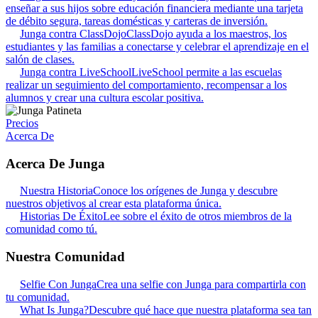
enseñar a sus hijos sobre educación financiera mediante una tarjeta
de débito segura, tareas domésticas y carteras de inversión.
Junga contra ClassDojo
ClassDojo ayuda a los maestros, los
estudiantes y las familias a conectarse y celebrar el aprendizaje en el
salón de clases.
Junga contra LiveSchool
LiveSchool permite a las escuelas
realizar un seguimiento del comportamiento, recompensar a los
alumnos y crear una cultura escolar positiva.
Precios
Acerca De
Acerca De Junga
Nuestra Historia
Conoce los orígenes de Junga y descubre
nuestros objetivos al crear esta plataforma única.
Historias De Éxito
Lee sobre el éxito de otros miembros de la
comunidad como tú.
Nuestra Comunidad
Selfie Con Junga
Crea una selfie con Junga para compartirla con
tu comunidad.
What Is Junga?
Descubre qué hace que nuestra plataforma sea tan