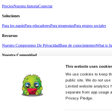
Precios
Nuestra historia
Conectar
Soluciones
Para los papás
Para educadores
Para terapeutas
Para grupos sociales
Recursos
Nuestro Compromiso De Privacidad
Base de conocimientos
What is J
Nuestra Comunidad
Selfie con Junga
Historias de éxito
Regalo Junga
Noticias
This website uses cookie
Términos Del Servicio
Política De Privacidad
Refund Policy
Age Suitab
English
We use cookies to keep thi
中文
public site. We do not use 
हिंदी
Limited website analytics 
Español
separate from app usage an
Français
Português
Privacy Pledge.
Deutsch
日本語
© 2026 Junga LLC. Todos los derechos reservados.