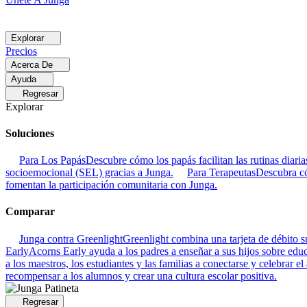
Explorar
Precios
Acerca De
Ayuda
Regresar
Explorar
Soluciones
Para Los Papás
Descubre cómo los papás facilitan las rutinas dia
socioemocional (SEL) gracias a Junga.
Para Terapeutas
Descubra có
fomentan la participación comunitaria con Junga.
Comparar
Junga contra Greenlight
Greenlight combina una tarjeta de débito su
Early
Acorns Early ayuda a los padres a enseñar a sus hijos sobre educa
a los maestros, los estudiantes y las familias a conectarse y celebrar el
recompensar a los alumnos y crear una cultura escolar positiva.
Regresar