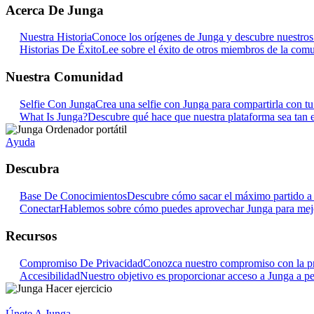
Acerca De Junga
Nuestra Historia
Conoce los orígenes de Junga y descubre nuestros o
Historias De Éxito
Lee sobre el éxito de otros miembros de la com
Nuestra Comunidad
Selfie Con Junga
Crea una selfie con Junga para compartirla con t
What Is Junga?
Descubre qué hace que nuestra plataforma sea tan e
Ayuda
Descubra
Base De Conocimientos
Descubre cómo sacar el máximo partido a 
Conectar
Hablemos sobre cómo puedes aprovechar Junga para mejora
Recursos
Compromiso De Privacidad
Conozca nuestro compromiso con la pr
Accesibilidad
Nuestro objetivo es proporcionar acceso a Junga a pe
Únete A Junga