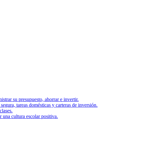
strar su presupuesto, ahorrar e invertir.
segura, tareas domésticas y carteras de inversión.
clases.
una cultura escolar positiva.