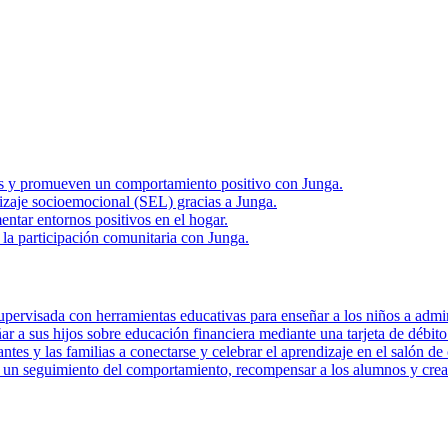
rias y promueven un comportamiento positivo con Junga.
zaje socioemocional (SEL) gracias a Junga.
ntar entornos positivos en el hogar.
la participación comunitaria con Junga.
pervisada con herramientas educativas para enseñar a los niños a admini
r a sus hijos sobre educación financiera mediante una tarjeta de débito 
tes y las familias a conectarse y celebrar el aprendizaje en el salón de 
r un seguimiento del comportamiento, recompensar a los alumnos y crear 