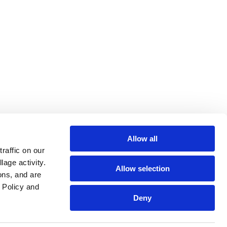
Allow all
affic on our 
age activity. 
Allow selection
ns, and are 
Policy and 
Deny