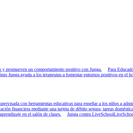
rias y promueven un comportamiento positivo con Junga.
Para Educado
mo Junga ayuda a los terapeutas a fomentar entornos positivos en el ho
pervisada con herramientas educativas para enseñar a los niños a admini
ción financiera mediante una tarjeta de débito segura, tareas doméstica
 aprendizaje en el salón de clases.
Junga contra LiveSchool
LiveSchool