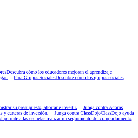
res
Descubra cómo los educadores mejoran el aprendizaje
gar.
Para Grupos Sociales
Descubre cómo los grupos sociales
strar su presupuesto, ahorrar e invertir.
Junga contra Acorns
s y carteras de inversión.
Junga contra ClassDojo
ClassDojo ayuda
 permite a las escuelas realizar un seguimiento del comportamiento,