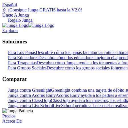
Español
🎉 ¡Consigue Junga GRATIS hasta la V2.0!
Únete A Junga
Regalo Junga
Explorar
Soluciones
Para Los Papás
Descubre cómo los papás facilitan las rutinas dia
Para Educadores
Descubra cómo los educadores mejoran el aprendi
Para Terapeutas
Descubra cómo Junga ayuda a los terapeutas a fome
Para Grupos Sociales
Descubre cómo los grupos sociales fomentan 
Comparar
Junga contra Greenlight
Greenlight combina una tarjeta de débito su
Junga contra Acorns Early
Acorns Early ayuda a los padres a enseña
Junga contra ClassDojo
ClassDojo ayuda a los maestros, los estudian
Junga contra LiveSchool
LiveSchool permite a las escuelas realiza
Precios
Acerca De