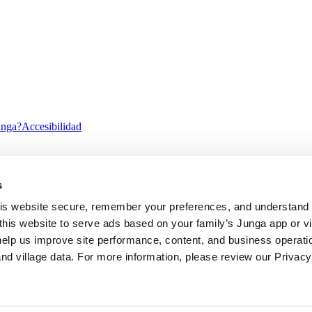
unga?
Accesibilidad
s
ility
Alto Contraste
s website secure, remember your preferences, and understand tr
this website to serve ads based on your family’s Junga app or vill
help us improve site performance, content, and business operatio
d village data. For more information, please review our Privacy 