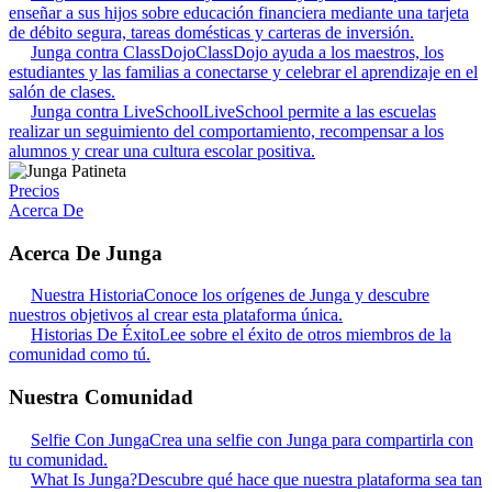
enseñar a sus hijos sobre educación financiera mediante una tarjeta
de débito segura, tareas domésticas y carteras de inversión.
Junga contra ClassDojo
ClassDojo ayuda a los maestros, los
estudiantes y las familias a conectarse y celebrar el aprendizaje en el
salón de clases.
Junga contra LiveSchool
LiveSchool permite a las escuelas
realizar un seguimiento del comportamiento, recompensar a los
alumnos y crear una cultura escolar positiva.
Precios
Acerca De
Acerca De Junga
Nuestra Historia
Conoce los orígenes de Junga y descubre
nuestros objetivos al crear esta plataforma única.
Historias De Éxito
Lee sobre el éxito de otros miembros de la
comunidad como tú.
Nuestra Comunidad
Selfie Con Junga
Crea una selfie con Junga para compartirla con
tu comunidad.
What Is Junga?
Descubre qué hace que nuestra plataforma sea tan