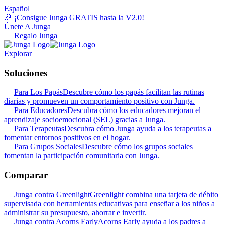
Español
🎉 ¡Consigue Junga GRATIS hasta la V2.0!
Únete A Junga
Regalo Junga
Explorar
Soluciones
Para Los Papás
Descubre cómo los papás facilitan las rutinas
diarias y promueven un comportamiento positivo con Junga.
Para Educadores
Descubra cómo los educadores mejoran el
aprendizaje socioemocional (SEL) gracias a Junga.
Para Terapeutas
Descubra cómo Junga ayuda a los terapeutas a
fomentar entornos positivos en el hogar.
Para Grupos Sociales
Descubre cómo los grupos sociales
fomentan la participación comunitaria con Junga.
Comparar
Junga contra Greenlight
Greenlight combina una tarjeta de débito
supervisada con herramientas educativas para enseñar a los niños a
administrar su presupuesto, ahorrar e invertir.
Junga contra Acorns Early
Acorns Early ayuda a los padres a