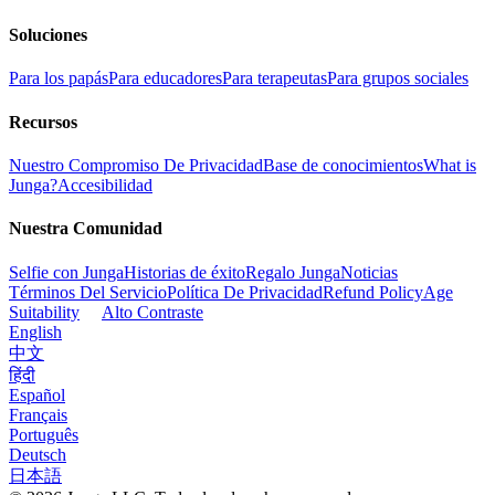
Soluciones
Para los papás
Para educadores
Para terapeutas
Para grupos sociales
Recursos
Nuestro Compromiso De Privacidad
Base de conocimientos
What is
Junga?
Accesibilidad
Nuestra Comunidad
Selfie con Junga
Historias de éxito
Regalo Junga
Noticias
Términos Del Servicio
Política De Privacidad
Refund Policy
Age
Suitability
Alto Contraste
English
中文
हिंदी
Español
Français
Português
Deutsch
日本語