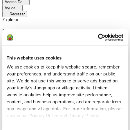
Acerca De
Ayuda
Regresar
Explorar
Soluciones
Para Los Papás
Descubre cómo los papás facilitan las rutinas
diarias y promueven un comportamiento positivo con Junga.
Para
Educadores
Descubra cómo los educadores mejoran el aprendizaje
This website uses cookies
socioemocional (SEL) gracias a Junga.
Para Terapeutas
Descubra
cómo Junga ayuda a los terapeutas a fomentar entornos positivos en
We use cookies to keep this website secure, remember 
el hogar.
Para Grupos Sociales
Descubre cómo los grupos sociales
fomentan la participación comunitaria con Junga.
your preferences, and understand traffic on our public 
site. We do not use this website to serve ads based on 
Comparar
your family’s Junga app or village activity. Limited 
website analytics help us improve site performance, 
Junga contra Greenlight
Greenlight combina una tarjeta de débito
supervisada con herramientas educativas para enseñar a los niños a
content, and business operations, and are separate from 
administrar su presupuesto, ahorrar e invertir.
Junga contra Acorns
app usage and village data. For more information, please 
Early
Acorns Early ayuda a los padres a enseñar a sus hijos sobre
review our Privacy Policy and Privacy Pledge.
educación financiera mediante una tarjeta de débito segura, tareas
domésticas y carteras de inversión.
Junga contra
ClassDojo
ClassDojo ayuda a los maestros, los estudiantes y las