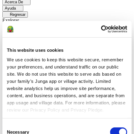
Acerca De
Ayuda
Regresar
Explorar
Soluciones
Para Los Papás
Descubre cómo los papás facilitan las rutinas
diarias y promueven un comportamiento positivo con Junga.
Para
This website uses cookies
Educadores
Descubra cómo los educadores mejoran el aprendizaje
We use cookies to keep this website secure, remember 
socioemocional (SEL) gracias a Junga.
Para Terapeutas
Descubra
cómo Junga ayuda a los terapeutas a fomentar entornos positivos en
your preferences, and understand traffic on our public 
el hogar.
Para Grupos Sociales
Descubre cómo los grupos sociales
site. We do not use this website to serve ads based on 
fomentan la participación comunitaria con Junga.
your family’s Junga app or village activity. Limited 
Comparar
website analytics help us improve site performance, 
content, and business operations, and are separate from 
Junga contra Greenlight
Greenlight combina una tarjeta de débito
app usage and village data. For more information, please 
supervisada con herramientas educativas para enseñar a los niños a
review our Privacy Policy and Privacy Pledge.
administrar su presupuesto, ahorrar e invertir.
Junga contra Acorns
Early
Acorns Early ayuda a los padres a enseñar a sus hijos sobre
educación financiera mediante una tarjeta de débito segura, tareas
Consent
domésticas y carteras de inversión.
Junga contra
ClassDojo
ClassDojo ayuda a los maestros, los estudiantes y las
Necessary
Selection