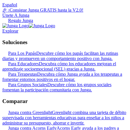
Español
🎉 ¡Consigue Junga GRATIS hasta la V2.0!
Únete A Junga
Regalo Junga
Explorar
Soluciones
Para Los Papás
Descubre cómo los papás facilitan las rutinas
diarias y promueven un comportamiento positivo con Junga.
Para Educadores
Descubra cómo los educadores mejoran el
aprendizaje socioemocional (SEL) gracias a Junga.
Para Terapeutas
Descubra cómo Junga ayuda a los terapeutas a
fomentar entornos positivos en el hogar.
Para Grupos Sociales
Descubre cómo los grupos sociales
fomentan la participación comunitaria con Junga.
Comparar
Junga contra Greenlight
Greenlight combina una tarjeta de débito
supervisada con herramientas educativas para enseñar a los niños a
administrar su presupuesto, ahorrar e invertir.
Junga contra Acorns Early
Acorns Early ayuda a los padres a