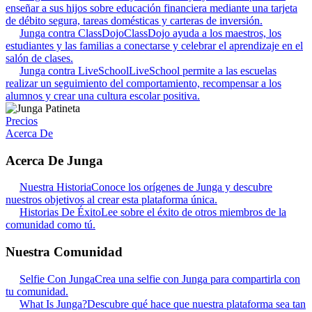
enseñar a sus hijos sobre educación financiera mediante una tarjeta
de débito segura, tareas domésticas y carteras de inversión.
Junga contra ClassDojo
ClassDojo ayuda a los maestros, los
estudiantes y las familias a conectarse y celebrar el aprendizaje en el
salón de clases.
Junga contra LiveSchool
LiveSchool permite a las escuelas
realizar un seguimiento del comportamiento, recompensar a los
alumnos y crear una cultura escolar positiva.
Precios
Acerca De
Acerca De Junga
Nuestra Historia
Conoce los orígenes de Junga y descubre
nuestros objetivos al crear esta plataforma única.
Historias De Éxito
Lee sobre el éxito de otros miembros de la
comunidad como tú.
Nuestra Comunidad
Selfie Con Junga
Crea una selfie con Junga para compartirla con
tu comunidad.
What Is Junga?
Descubre qué hace que nuestra plataforma sea tan