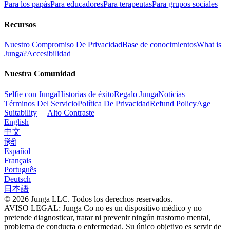
Para los papás
Para educadores
Para terapeutas
Para grupos sociales
Recursos
Nuestro Compromiso De Privacidad
Base de conocimientos
What is
Junga?
Accesibilidad
Nuestra Comunidad
Selfie con Junga
Historias de éxito
Regalo Junga
Noticias
Términos Del Servicio
Política De Privacidad
Refund Policy
Age
Suitability
Alto Contraste
English
中文
हिंदी
Español
Français
Português
Deutsch
日本語
© 2026 Junga LLC. Todos los derechos reservados.
AVISO LEGAL: Junga Co no es un dispositivo médico y no
pretende diagnosticar, tratar ni prevenir ningún trastorno mental,
problema de conducta o enfermedad. Su único objetivo es servir de