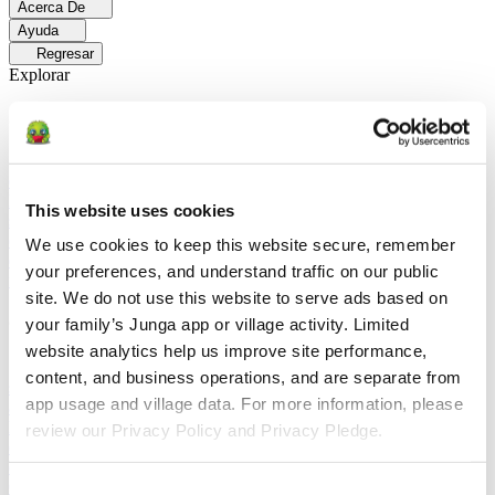
Acerca De
Ayuda
Regresar
Explorar
Soluciones
Para Los Papás
Descubre cómo los papás facilitan las rutinas
diarias y promueven un comportamiento positivo con Junga.
Para
Educadores
Descubra cómo los educadores mejoran el aprendizaje
This website uses cookies
socioemocional (SEL) gracias a Junga.
Para Terapeutas
Descubra
cómo Junga ayuda a los terapeutas a fomentar entornos positivos en
We use cookies to keep this website secure, remember 
el hogar.
Para Grupos Sociales
Descubre cómo los grupos sociales
your preferences, and understand traffic on our public 
fomentan la participación comunitaria con Junga.
site. We do not use this website to serve ads based on 
Comparar
your family’s Junga app or village activity. Limited 
website analytics help us improve site performance, 
Junga contra Greenlight
Greenlight combina una tarjeta de débito
content, and business operations, and are separate from 
supervisada con herramientas educativas para enseñar a los niños a
app usage and village data. For more information, please 
administrar su presupuesto, ahorrar e invertir.
Junga contra Acorns
Early
Acorns Early ayuda a los padres a enseñar a sus hijos sobre
review our Privacy Policy and Privacy Pledge.
educación financiera mediante una tarjeta de débito segura, tareas
domésticas y carteras de inversión.
Junga contra
ClassDojo
ClassDojo ayuda a los maestros, los estudiantes y las
Consent