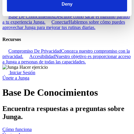
Deny
Descubra
Base De Conocimientos
Descubre cómo sacar el máximo partido
a tu experiencia Junga.
Conectar
Hablemos sobre cómo puedes
aprovechar Junga para mejorar tus rutinas diarias.
Recursos
Compromiso De Privacidad
Conozca nuestro compromiso con la
privacidad.
Accesibilidad
Nuestro objetivo es proporcionar acceso
a Junga a personas de todas las capacidades.
Iniciar Sesión
Únete a Junga
Base De Conocimientos
Encuentra respuestas a preguntas sobre
Junga.
Cómo funciona