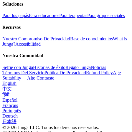
Soluciones
Para los papás
Para educadores
Para terapeutas
Para grupos sociales
Recursos
Nuestro Compromiso De Privacidad
Base de conocimientos
What is
Junga?
Accesibilidad
Nuestra Comunidad
Selfie con Junga
Historias de éxito
Regalo Junga
Noticias
Términos Del Servicio
Política De Privacidad
Refund Policy
Age
Suitability
Alto Contraste
English
中文
हिंदी
Español
Français
Português
Deutsch
日本語
© 2026 Junga LLC. Todos los derechos reservados.