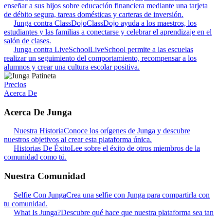
enseñar a sus hijos sobre educación financiera mediante una tarjeta
de débito segura, tareas domésticas y carteras de inversión.
Junga contra ClassDojo
ClassDojo ayuda a los maestros, los
estudiantes y las familias a conectarse y celebrar el aprendizaje en el
salón de clases.
Junga contra LiveSchool
LiveSchool permite a las escuelas
realizar un seguimiento del comportamiento, recompensar a los
alumnos y crear una cultura escolar positiva.
Precios
Acerca De
Acerca De Junga
Nuestra Historia
Conoce los orígenes de Junga y descubre
nuestros objetivos al crear esta plataforma única.
Historias De Éxito
Lee sobre el éxito de otros miembros de la
comunidad como tú.
Nuestra Comunidad
Selfie Con Junga
Crea una selfie con Junga para compartirla con
tu comunidad.
What Is Junga?
Descubre qué hace que nuestra plataforma sea tan