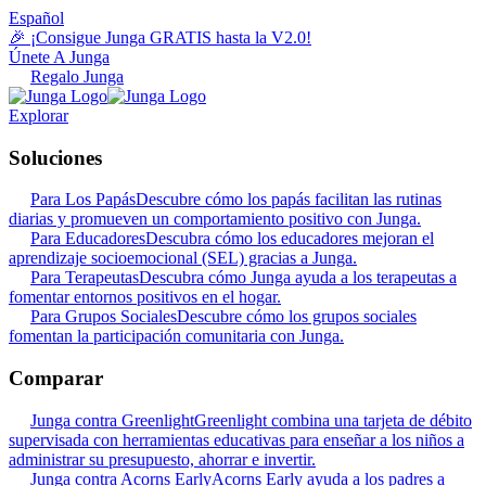
Español
🎉 ¡Consigue Junga GRATIS hasta la V2.0!
Únete A Junga
Regalo Junga
Explorar
Soluciones
Para Los Papás
Descubre cómo los papás facilitan las rutinas
diarias y promueven un comportamiento positivo con Junga.
Para Educadores
Descubra cómo los educadores mejoran el
aprendizaje socioemocional (SEL) gracias a Junga.
Para Terapeutas
Descubra cómo Junga ayuda a los terapeutas a
fomentar entornos positivos en el hogar.
Para Grupos Sociales
Descubre cómo los grupos sociales
fomentan la participación comunitaria con Junga.
Comparar
Junga contra Greenlight
Greenlight combina una tarjeta de débito
supervisada con herramientas educativas para enseñar a los niños a
administrar su presupuesto, ahorrar e invertir.
Junga contra Acorns Early
Acorns Early ayuda a los padres a