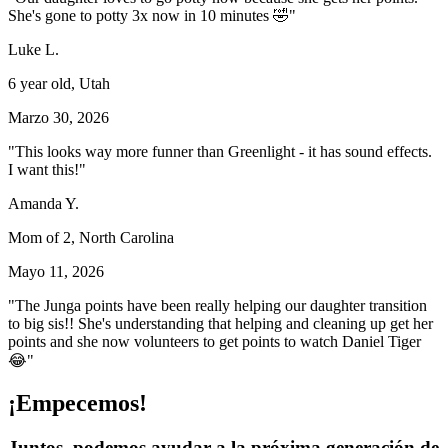
She's gone to potty 3x now in 10 minutes 🤣"
Luke L.
6 year old, Utah
Marzo 30, 2026
"This looks way more funner than Greenlight - it has sound effects.
I want this!"
Amanda Y.
Mom of 2, North Carolina
Mayo 11, 2026
"The Junga points have been really helping our daughter transition
to big sis!! She's understanding that helping and cleaning up get her
points and she now volunteers to get points to watch Daniel Tiger
😂"
¡Empecemos!
Juntos, podemos ayudar a la próxima generación de