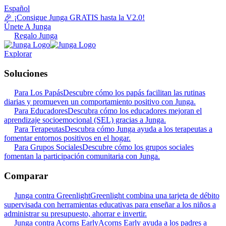
Español
🎉 ¡Consigue Junga GRATIS hasta la V2.0!
Únete A Junga
Regalo Junga
Explorar
Soluciones
Para Los Papás
Descubre cómo los papás facilitan las rutinas
diarias y promueven un comportamiento positivo con Junga.
Para Educadores
Descubra cómo los educadores mejoran el
aprendizaje socioemocional (SEL) gracias a Junga.
Para Terapeutas
Descubra cómo Junga ayuda a los terapeutas a
fomentar entornos positivos en el hogar.
Para Grupos Sociales
Descubre cómo los grupos sociales
fomentan la participación comunitaria con Junga.
Comparar
Junga contra Greenlight
Greenlight combina una tarjeta de débito
supervisada con herramientas educativas para enseñar a los niños a
administrar su presupuesto, ahorrar e invertir.
Junga contra Acorns Early
Acorns Early ayuda a los padres a