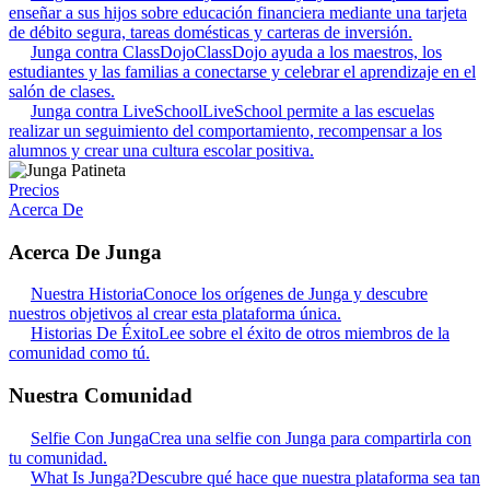
enseñar a sus hijos sobre educación financiera mediante una tarjeta
de débito segura, tareas domésticas y carteras de inversión.
Junga contra ClassDojo
ClassDojo ayuda a los maestros, los
estudiantes y las familias a conectarse y celebrar el aprendizaje en el
salón de clases.
Junga contra LiveSchool
LiveSchool permite a las escuelas
realizar un seguimiento del comportamiento, recompensar a los
alumnos y crear una cultura escolar positiva.
Precios
Acerca De
Acerca De Junga
Nuestra Historia
Conoce los orígenes de Junga y descubre
nuestros objetivos al crear esta plataforma única.
Historias De Éxito
Lee sobre el éxito de otros miembros de la
comunidad como tú.
Nuestra Comunidad
Selfie Con Junga
Crea una selfie con Junga para compartirla con
tu comunidad.
What Is Junga?
Descubre qué hace que nuestra plataforma sea tan