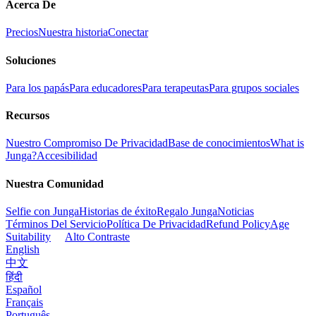
Acerca De
Precios
Nuestra historia
Conectar
Soluciones
Para los papás
Para educadores
Para terapeutas
Para grupos sociales
Recursos
Nuestro Compromiso De Privacidad
Base de conocimientos
What is
Junga?
Accesibilidad
Nuestra Comunidad
Selfie con Junga
Historias de éxito
Regalo Junga
Noticias
Términos Del Servicio
Política De Privacidad
Refund Policy
Age
Suitability
Alto Contraste
English
中文
हिंदी
Español
Français
Português