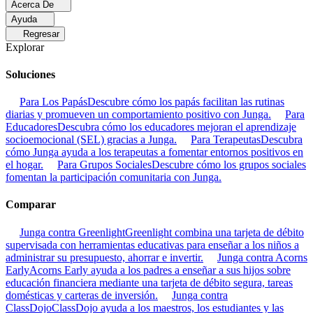
Acerca De
Ayuda
Regresar
Explorar
Soluciones
Para Los Papás
Descubre cómo los papás facilitan las rutinas
diarias y promueven un comportamiento positivo con Junga.
Para
Educadores
Descubra cómo los educadores mejoran el aprendizaje
socioemocional (SEL) gracias a Junga.
Para Terapeutas
Descubra
cómo Junga ayuda a los terapeutas a fomentar entornos positivos en
el hogar.
Para Grupos Sociales
Descubre cómo los grupos sociales
fomentan la participación comunitaria con Junga.
Comparar
Junga contra Greenlight
Greenlight combina una tarjeta de débito
supervisada con herramientas educativas para enseñar a los niños a
administrar su presupuesto, ahorrar e invertir.
Junga contra Acorns
Early
Acorns Early ayuda a los padres a enseñar a sus hijos sobre
educación financiera mediante una tarjeta de débito segura, tareas
domésticas y carteras de inversión.
Junga contra
ClassDojo
ClassDojo ayuda a los maestros, los estudiantes y las