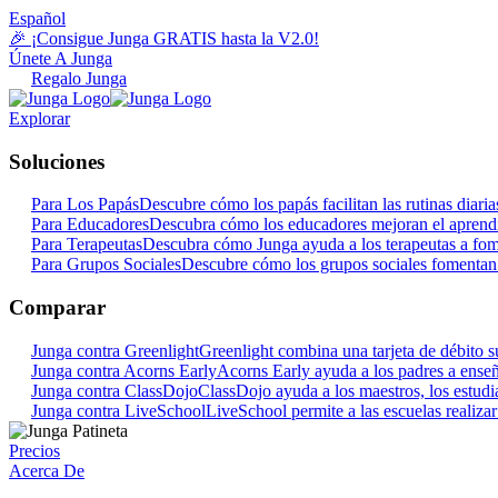
Español
🎉 ¡Consigue Junga GRATIS hasta la V2.0!
Únete A Junga
Regalo Junga
Explorar
Soluciones
Para Los Papás
Descubre cómo los papás facilitan las rutinas dia
Para Educadores
Descubra cómo los educadores mejoran el aprendi
Para Terapeutas
Descubra cómo Junga ayuda a los terapeutas a fome
Para Grupos Sociales
Descubre cómo los grupos sociales fomentan 
Comparar
Junga contra Greenlight
Greenlight combina una tarjeta de débito su
Junga contra Acorns Early
Acorns Early ayuda a los padres a enseña
Junga contra ClassDojo
ClassDojo ayuda a los maestros, los estudian
Junga contra LiveSchool
LiveSchool permite a las escuelas realiza
Precios
Acerca De