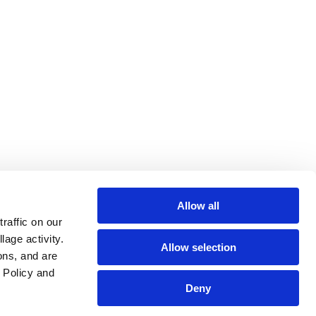
Allow all
affic on our 
age activity. 
Allow selection
ns, and are 
Policy and 
Deny