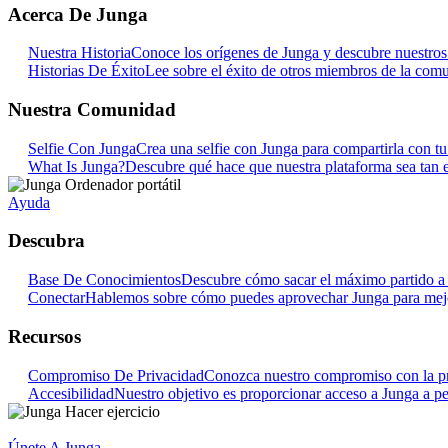
Acerca De Junga
Nuestra Historia
Conoce los orígenes de Junga y descubre nuestros o
Historias De Éxito
Lee sobre el éxito de otros miembros de la com
Nuestra Comunidad
Selfie Con Junga
Crea una selfie con Junga para compartirla con t
What Is Junga?
Descubre qué hace que nuestra plataforma sea tan e
Ayuda
Descubra
Base De Conocimientos
Descubre cómo sacar el máximo partido a 
Conectar
Hablemos sobre cómo puedes aprovechar Junga para mejora
Recursos
Compromiso De Privacidad
Conozca nuestro compromiso con la pr
Accesibilidad
Nuestro objetivo es proporcionar acceso a Junga a pe
Únete A Junga