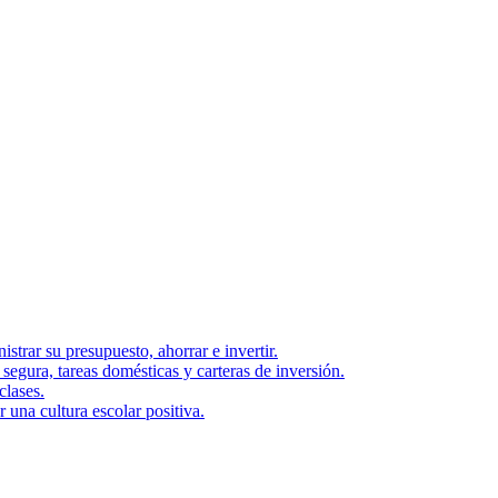
strar su presupuesto, ahorrar e invertir.
segura, tareas domésticas y carteras de inversión.
clases.
una cultura escolar positiva.