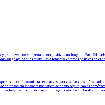
rias y promueven un comportamiento positivo con Junga.
Para Educado
mo Junga ayuda a los terapeutas a fomentar entornos positivos en el ho
pervisada con herramientas educativas para enseñar a los niños a admini
ción financiera mediante una tarjeta de débito segura, tareas doméstica
 aprendizaje en el salón de clases.
Junga contra LiveSchool
LiveSchool