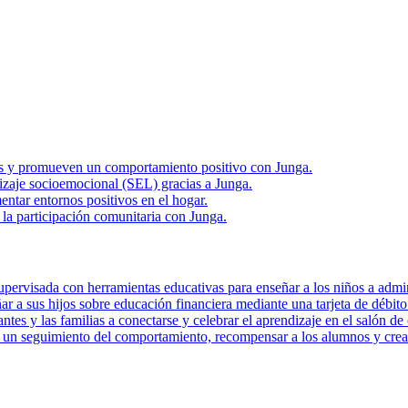
rias y promueven un comportamiento positivo con Junga.
zaje socioemocional (SEL) gracias a Junga.
ntar entornos positivos en el hogar.
la participación comunitaria con Junga.
pervisada con herramientas educativas para enseñar a los niños a admini
r a sus hijos sobre educación financiera mediante una tarjeta de débito 
tes y las familias a conectarse y celebrar el aprendizaje en el salón de 
r un seguimiento del comportamiento, recompensar a los alumnos y crear 