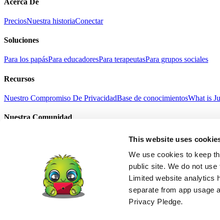
Acerca De
Precios
Nuestra historia
Conectar
Soluciones
Para los papás
Para educadores
Para terapeutas
Para grupos sociales
Recursos
Nuestro Compromiso De Privacidad
Base de conocimientos
What is J
Nuestra Comunidad
Selfie con Junga
Historias de éxito
Regalo Junga
Noticias
This website uses cookie
Términos Del Servicio
Política De Privacidad
Refund Policy
Age Suitab
English
We use cookies to keep thi
中文
public site. We do not use 
हिंदी
Limited website analytics 
Español
separate from app usage an
Français
Português
Privacy Pledge.
Deutsch
日本語