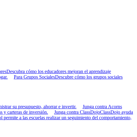
res
Descubra cómo los educadores mejoran el aprendizaje
gar.
Para Grupos Sociales
Descubre cómo los grupos sociales
strar su presupuesto, ahorrar e invertir.
Junga contra Acorns
s y carteras de inversión.
Junga contra ClassDojo
ClassDojo ayuda
 permite a las escuelas realizar un seguimiento del comportamiento,