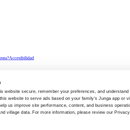
unga?
Accesibilidad
s
ility
Alto Contraste
s website secure, remember your preferences, and understand tr
this website to serve ads based on your family’s Junga app or vill
help us improve site performance, content, and business operatio
d village data. For more information, please review our Privacy 