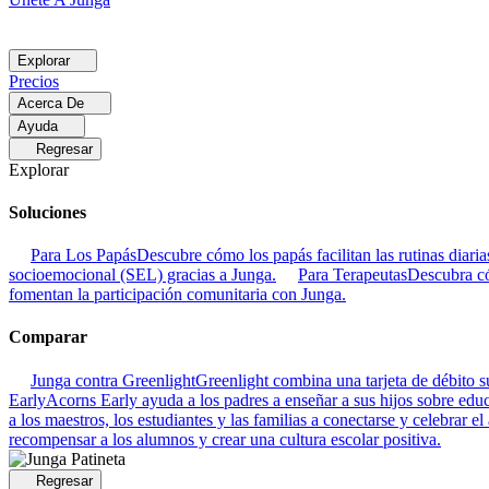
Explorar
Precios
Acerca De
Ayuda
Regresar
Explorar
Soluciones
Para Los Papás
Descubre cómo los papás facilitan las rutinas dia
socioemocional (SEL) gracias a Junga.
Para Terapeutas
Descubra có
fomentan la participación comunitaria con Junga.
Comparar
Junga contra Greenlight
Greenlight combina una tarjeta de débito su
Early
Acorns Early ayuda a los padres a enseñar a sus hijos sobre educa
a los maestros, los estudiantes y las familias a conectarse y celebrar el
recompensar a los alumnos y crear una cultura escolar positiva.
Regresar