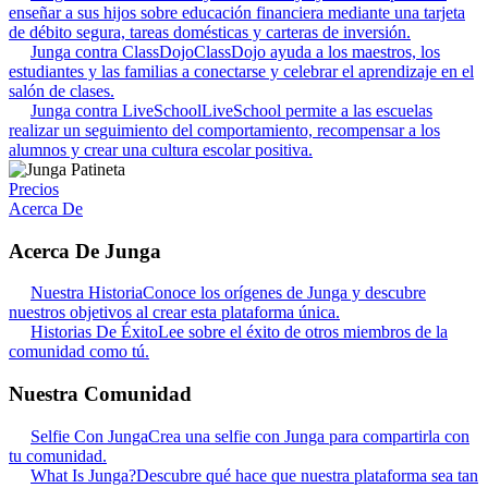
enseñar a sus hijos sobre educación financiera mediante una tarjeta
de débito segura, tareas domésticas y carteras de inversión.
Junga contra ClassDojo
ClassDojo ayuda a los maestros, los
estudiantes y las familias a conectarse y celebrar el aprendizaje en el
salón de clases.
Junga contra LiveSchool
LiveSchool permite a las escuelas
realizar un seguimiento del comportamiento, recompensar a los
alumnos y crear una cultura escolar positiva.
Precios
Acerca De
Acerca De Junga
Nuestra Historia
Conoce los orígenes de Junga y descubre
nuestros objetivos al crear esta plataforma única.
Historias De Éxito
Lee sobre el éxito de otros miembros de la
comunidad como tú.
Nuestra Comunidad
Selfie Con Junga
Crea una selfie con Junga para compartirla con
tu comunidad.
What Is Junga?
Descubre qué hace que nuestra plataforma sea tan