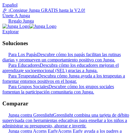
Español
🎉 ¡Consigue Junga GRATIS hasta la V2.0!
Únete A Junga
Regalo Junga
Explorar
Soluciones
Para Los Papás
Descubre cómo los papás facilitan las rutinas
diarias y promueven un comportamiento positivo con Junga.
Para Educadores
Descubra cómo los educadores mejoran el
aprendizaje socioemocional (SEL) gracias a Junga.
Para Terapeutas
Descubra cómo Junga ayuda a los terapeutas a
fomentar entornos positivos en el hogar.
Para Grupos Sociales
Descubre cómo los grupos sociales
fomentan la participación comunitaria con Junga.
Comparar
Junga contra Greenlight
Greenlight combina una tarjeta de débito
supervisada con herramientas educativas para enseñar a los niños a
administrar su presupuesto, ahorrar e invertir.
Junga contra Acorns Early
Acorns Early ayuda a los padres a