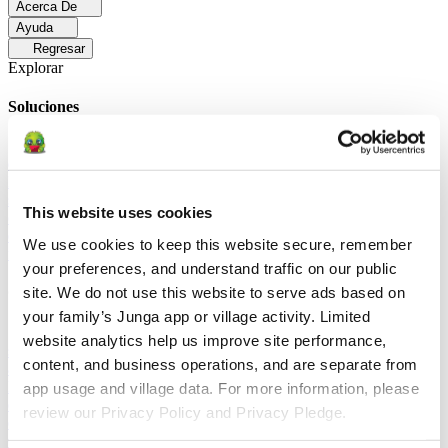
Acerca De
Ayuda
Regresar
Explorar
Soluciones
Para Los Papás
Descubre cómo los papás facilitan las rutinas
diarias y promueven un comportamiento positivo con Junga.
Para
Educadores
Descubra cómo los educadores mejoran el aprendizaje
socioemocional (SEL) gracias a Junga.
Para Terapeutas
Descubra
This website uses cookies
cómo Junga ayuda a los terapeutas a fomentar entornos positivos en
el hogar.
Para Grupos Sociales
Descubre cómo los grupos sociales
We use cookies to keep this website secure, remember 
fomentan la participación comunitaria con Junga.
your preferences, and understand traffic on our public 
site. We do not use this website to serve ads based on 
Comparar
your family’s Junga app or village activity. Limited 
Junga contra Greenlight
Greenlight combina una tarjeta de débito
website analytics help us improve site performance, 
supervisada con herramientas educativas para enseñar a los niños a
content, and business operations, and are separate from 
administrar su presupuesto, ahorrar e invertir.
Junga contra Acorns
Early
Acorns Early ayuda a los padres a enseñar a sus hijos sobre
app usage and village data. For more information, please 
educación financiera mediante una tarjeta de débito segura, tareas
review our Privacy Policy and Privacy Pledge.
domésticas y carteras de inversión.
Junga contra
ClassDojo
ClassDojo ayuda a los maestros, los estudiantes y las