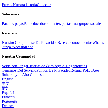
Precios
Nuestra historia
Conectar
Soluciones
Para los papás
Para educadores
Para terapeutas
Para grupos sociales
Recursos
Nuestro Compromiso De Privacidad
Base de conocimientos
What is
Junga?
Accesibilidad
Nuestra Comunidad
Selfie con Junga
Historias de éxito
Regalo Junga
Noticias
Términos Del Servicio
Política De Privacidad
Refund Policy
Age
Suitability
Alto Contraste
English
中文
हिंदी
Español
Français
Português
Deutsch