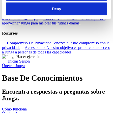
Descubra
Deny
Base De Conocimientos
Descubre cómo sacar el máximo partido
a tu experiencia Junga.
Conectar
Hablemos sobre cómo puedes
aprovechar Junga para mejorar tus rutinas diarias.
Recursos
Compromiso De Privacidad
Conozca nuestro compromiso con la
privacidad.
Accesibilidad
Nuestro objetivo es proporcionar acceso
a Junga a personas de todas las capacidades.
Iniciar Sesión
Únete a Junga
Base De Conocimientos
Encuentra respuestas a preguntas sobre
Junga.
Cómo funciona