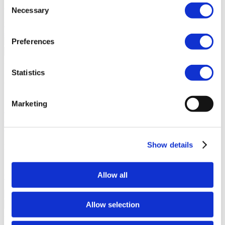
Consent
familias a conectarse y celebrar el aprendizaje en el salón de clases.
Necessary
Selection
Junga contra LiveSchool
LiveSchool permite a las escuelas
realizar un seguimiento del comportamiento, recompensar a los
alumnos y crear una cultura escolar positiva.
Preferences
Regresar
Acerca De
Statistics
Acerca De Junga
Nuestra Historia
Conoce los orígenes de Junga y descubre
Marketing
nuestros objetivos al crear esta plataforma única.
Historias De
Éxito
Lee sobre el éxito de otros miembros de la comunidad como
tú.
Show details
Nuestra Comunidad
Selfie Con Junga
Crea una selfie con Junga para compartirla con
Allow all
tu comunidad.
What Is Junga?
Descubre qué hace que nuestra
plataforma sea tan especial.
Allow selection
Regresar
Ayuda