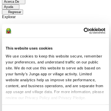
Acerca De
Ayuda
Regresar
Explorar
Soluciones
Para Los Papás
Descubre cómo los papás facilitan las rutinas
diarias y promueven un comportamiento positivo con Junga.
Para
Educadores
Descubra cómo los educadores mejoran el aprendizaje
This website uses cookies
socioemocional (SEL) gracias a Junga.
Para Terapeutas
Descubra
cómo Junga ayuda a los terapeutas a fomentar entornos positivos en
We use cookies to keep this website secure, remember 
el hogar.
Para Grupos Sociales
Descubre cómo los grupos sociales
your preferences, and understand traffic on our public 
fomentan la participación comunitaria con Junga.
site. We do not use this website to serve ads based on 
Comparar
your family’s Junga app or village activity. Limited 
website analytics help us improve site performance, 
Junga contra Greenlight
Greenlight combina una tarjeta de débito
content, and business operations, and are separate from 
supervisada con herramientas educativas para enseñar a los niños a
administrar su presupuesto, ahorrar e invertir.
Junga contra Acorns
app usage and village data. For more information, please 
Early
Acorns Early ayuda a los padres a enseñar a sus hijos sobre
review our Privacy Policy and Privacy Pledge.
educación financiera mediante una tarjeta de débito segura, tareas
domésticas y carteras de inversión.
Junga contra
ClassDojo
ClassDojo ayuda a los maestros, los estudiantes y las