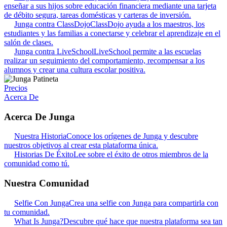
enseñar a sus hijos sobre educación financiera mediante una tarjeta
de débito segura, tareas domésticas y carteras de inversión.
Junga contra ClassDojo
ClassDojo ayuda a los maestros, los
estudiantes y las familias a conectarse y celebrar el aprendizaje en el
salón de clases.
Junga contra LiveSchool
LiveSchool permite a las escuelas
realizar un seguimiento del comportamiento, recompensar a los
alumnos y crear una cultura escolar positiva.
Precios
Acerca De
Acerca De Junga
Nuestra Historia
Conoce los orígenes de Junga y descubre
nuestros objetivos al crear esta plataforma única.
Historias De Éxito
Lee sobre el éxito de otros miembros de la
comunidad como tú.
Nuestra Comunidad
Selfie Con Junga
Crea una selfie con Junga para compartirla con
tu comunidad.
What Is Junga?
Descubre qué hace que nuestra plataforma sea tan