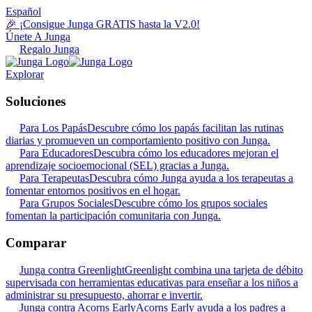
Español
🎉 ¡Consigue Junga GRATIS hasta la V2.0!
Únete A Junga
Regalo Junga
Explorar
Soluciones
Para Los Papás
Descubre cómo los papás facilitan las rutinas
diarias y promueven un comportamiento positivo con Junga.
Para Educadores
Descubra cómo los educadores mejoran el
aprendizaje socioemocional (SEL) gracias a Junga.
Para Terapeutas
Descubra cómo Junga ayuda a los terapeutas a
fomentar entornos positivos en el hogar.
Para Grupos Sociales
Descubre cómo los grupos sociales
fomentan la participación comunitaria con Junga.
Comparar
Junga contra Greenlight
Greenlight combina una tarjeta de débito
supervisada con herramientas educativas para enseñar a los niños a
administrar su presupuesto, ahorrar e invertir.
Junga contra Acorns Early
Acorns Early ayuda a los padres a