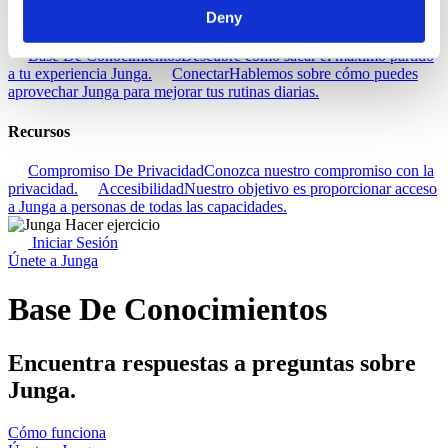
Descubra
Deny
Base De Conocimientos
Descubre cómo sacar el máximo partido
a tu experiencia Junga.
Conectar
Hablemos sobre cómo puedes
aprovechar Junga para mejorar tus rutinas diarias.
Recursos
Compromiso De Privacidad
Conozca nuestro compromiso con la
privacidad.
Accesibilidad
Nuestro objetivo es proporcionar acceso
a Junga a personas de todas las capacidades.
Iniciar Sesión
Únete a Junga
Base De Conocimientos
Encuentra respuestas a preguntas sobre
Junga.
Cómo funciona