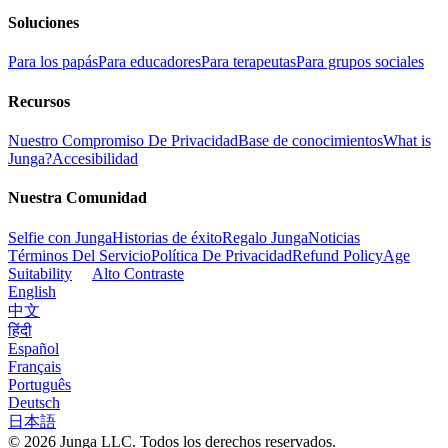
Soluciones
Para los papás
Para educadores
Para terapeutas
Para grupos sociales
Recursos
Nuestro Compromiso De Privacidad
Base de conocimientos
What is
Junga?
Accesibilidad
Nuestra Comunidad
Selfie con Junga
Historias de éxito
Regalo Junga
Noticias
Términos Del Servicio
Política De Privacidad
Refund Policy
Age
Suitability
Alto Contraste
English
中文
हिंदी
Español
Français
Português
Deutsch
日本語
© 2026 Junga LLC. Todos los derechos reservados.