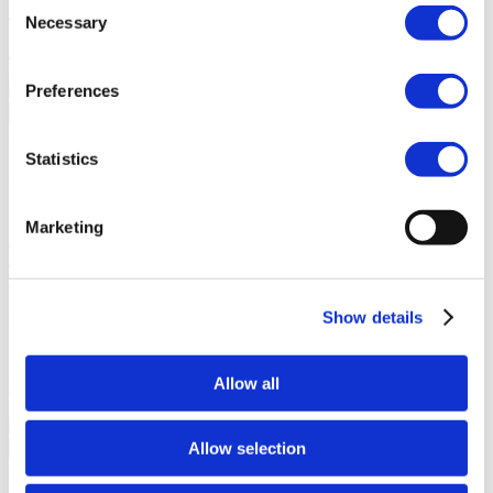
Consent
familias a conectarse y celebrar el aprendizaje en el salón de clases.
Necessary
Selection
Junga contra LiveSchool
LiveSchool permite a las escuelas
realizar un seguimiento del comportamiento, recompensar a los
alumnos y crear una cultura escolar positiva.
Preferences
Regresar
Acerca De
Statistics
Acerca De Junga
Nuestra Historia
Conoce los orígenes de Junga y descubre
Marketing
nuestros objetivos al crear esta plataforma única.
Historias De
Éxito
Lee sobre el éxito de otros miembros de la comunidad como
tú.
Show details
Nuestra Comunidad
Selfie Con Junga
Crea una selfie con Junga para compartirla con
Allow all
tu comunidad.
What Is Junga?
Descubre qué hace que nuestra
plataforma sea tan especial.
Allow selection
Regresar
Ayuda