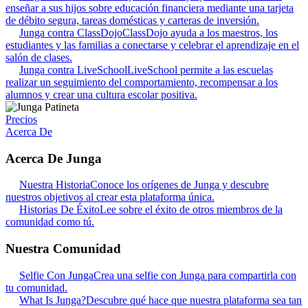
enseñar a sus hijos sobre educación financiera mediante una tarjeta
de débito segura, tareas domésticas y carteras de inversión.
Junga contra ClassDojo
ClassDojo ayuda a los maestros, los
estudiantes y las familias a conectarse y celebrar el aprendizaje en el
salón de clases.
Junga contra LiveSchool
LiveSchool permite a las escuelas
realizar un seguimiento del comportamiento, recompensar a los
alumnos y crear una cultura escolar positiva.
Precios
Acerca De
Acerca De Junga
Nuestra Historia
Conoce los orígenes de Junga y descubre
nuestros objetivos al crear esta plataforma única.
Historias De Éxito
Lee sobre el éxito de otros miembros de la
comunidad como tú.
Nuestra Comunidad
Selfie Con Junga
Crea una selfie con Junga para compartirla con
tu comunidad.
What Is Junga?
Descubre qué hace que nuestra plataforma sea tan