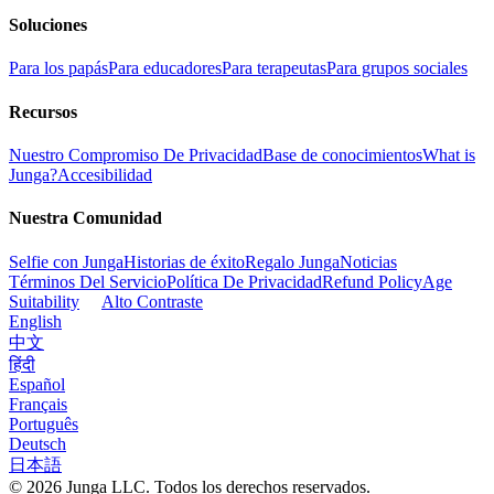
Soluciones
Para los papás
Para educadores
Para terapeutas
Para grupos sociales
Recursos
Nuestro Compromiso De Privacidad
Base de conocimientos
What is
Junga?
Accesibilidad
Nuestra Comunidad
Selfie con Junga
Historias de éxito
Regalo Junga
Noticias
Términos Del Servicio
Política De Privacidad
Refund Policy
Age
Suitability
Alto Contraste
English
中文
हिंदी
Español
Français
Português
Deutsch
日本語
© 2026 Junga LLC. Todos los derechos reservados.