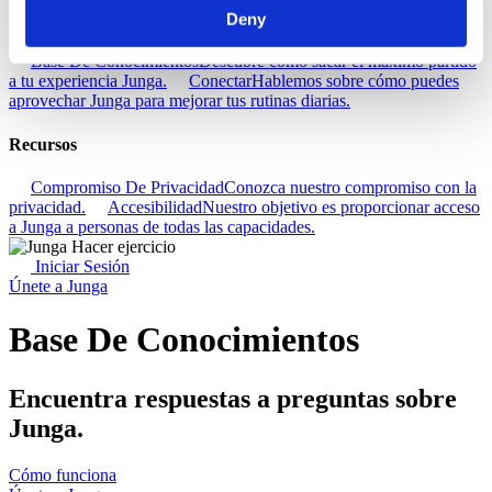
Descubra
Deny
Base De Conocimientos
Descubre cómo sacar el máximo partido
a tu experiencia Junga.
Conectar
Hablemos sobre cómo puedes
aprovechar Junga para mejorar tus rutinas diarias.
Recursos
Compromiso De Privacidad
Conozca nuestro compromiso con la
privacidad.
Accesibilidad
Nuestro objetivo es proporcionar acceso
a Junga a personas de todas las capacidades.
Iniciar Sesión
Únete a Junga
Base De Conocimientos
Encuentra respuestas a preguntas sobre
Junga.
Cómo funciona