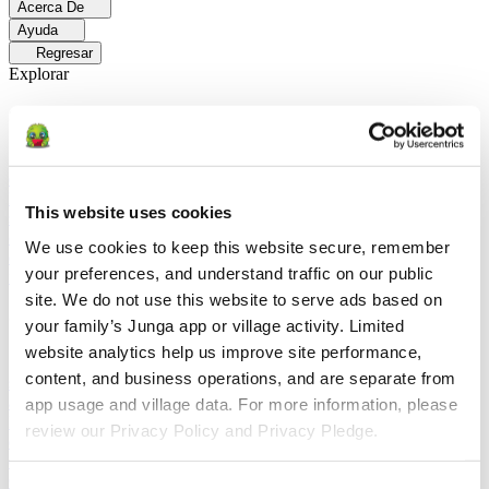
Acerca De
Ayuda
Regresar
Explorar
Soluciones
Para Los Papás
Descubre cómo los papás facilitan las rutinas
diarias y promueven un comportamiento positivo con Junga.
Para
Educadores
Descubra cómo los educadores mejoran el aprendizaje
This website uses cookies
socioemocional (SEL) gracias a Junga.
Para Terapeutas
Descubra
cómo Junga ayuda a los terapeutas a fomentar entornos positivos en
We use cookies to keep this website secure, remember 
el hogar.
Para Grupos Sociales
Descubre cómo los grupos sociales
your preferences, and understand traffic on our public 
fomentan la participación comunitaria con Junga.
site. We do not use this website to serve ads based on 
Comparar
your family’s Junga app or village activity. Limited 
website analytics help us improve site performance, 
Junga contra Greenlight
Greenlight combina una tarjeta de débito
content, and business operations, and are separate from 
supervisada con herramientas educativas para enseñar a los niños a
administrar su presupuesto, ahorrar e invertir.
Junga contra Acorns
app usage and village data. For more information, please 
Early
Acorns Early ayuda a los padres a enseñar a sus hijos sobre
review our Privacy Policy and Privacy Pledge.
educación financiera mediante una tarjeta de débito segura, tareas
domésticas y carteras de inversión.
Junga contra
ClassDojo
ClassDojo ayuda a los maestros, los estudiantes y las