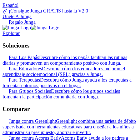
Español
🎉 ¡Consigue Junga GRATIS hasta la V2.0!
Únete A Junga
Regalo Junga
Explorar
Soluciones
Para Los Papás
Descubre cómo los papás facilitan las rutinas
diarias y promueven un comportamiento positivo con Junga.
Para Educadores
Descubra cómo los educadores mejoran el
aprendizaje socioemocional (SEL) gracias a Junga.
Para Terapeutas
Descubra cómo Junga ayuda a los terapeutas a
fomentar entornos positivos en el hogar.
Para Grupos Sociales
Descubre cómo los grupos sociales
fomentan la participación comunitaria con Junga.
Comparar
Junga contra Greenlight
Greenlight combina una tarjeta de débito
supervisada con herramientas educativas para enseñar a los niños a
administrar su presupuesto, ahorrar e invertir.
Junga contra Acorns Early
Acorns Early ayuda a los padres a