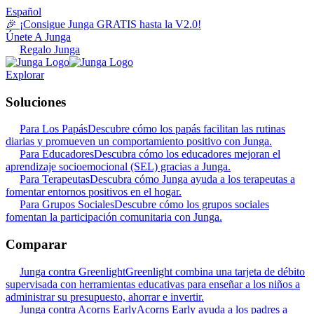
Español
🎉 ¡Consigue Junga GRATIS hasta la V2.0!
Únete A Junga
Regalo Junga
Explorar
Soluciones
Para Los Papás
Descubre cómo los papás facilitan las rutinas
diarias y promueven un comportamiento positivo con Junga.
Para Educadores
Descubra cómo los educadores mejoran el
aprendizaje socioemocional (SEL) gracias a Junga.
Para Terapeutas
Descubra cómo Junga ayuda a los terapeutas a
fomentar entornos positivos en el hogar.
Para Grupos Sociales
Descubre cómo los grupos sociales
fomentan la participación comunitaria con Junga.
Comparar
Junga contra Greenlight
Greenlight combina una tarjeta de débito
supervisada con herramientas educativas para enseñar a los niños a
administrar su presupuesto, ahorrar e invertir.
Junga contra Acorns Early
Acorns Early ayuda a los padres a