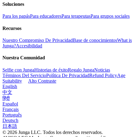
Soluciones
Para los papás
Para educadores
Para terapeutas
Para grupos sociales
Recursos
Nuestro Compromiso De Privacidad
Base de conocimientos
What is
Junga?
Accesibilidad
Nuestra Comunidad
Selfie con Junga
Historias de éxito
Regalo Junga
Noticias
Términos Del Servicio
Política De Privacidad
Refund Policy
Age
Suitability
Alto Contraste
English
中文
हिंदी
Español
Français
Português
Deutsch
日本語
© 2026 Junga LLC. Todos los derechos reservados.