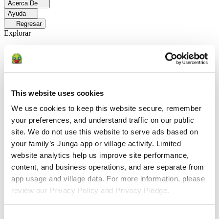
Acerca De
Ayuda
Regresar
Explorar
Soluciones
Para Los Papás
Descubre cómo los papás facilitan las rutinas
diarias y promueven un comportamiento positivo con Junga.
Para
Educadores
Descubra cómo los educadores mejoran el aprendizaje
This website uses cookies
socioemocional (SEL) gracias a Junga.
Para Terapeutas
Descubra
cómo Junga ayuda a los terapeutas a fomentar entornos positivos en
We use cookies to keep this website secure, remember 
el hogar.
Para Grupos Sociales
Descubre cómo los grupos sociales
your preferences, and understand traffic on our public 
fomentan la participación comunitaria con Junga.
site. We do not use this website to serve ads based on 
Comparar
your family’s Junga app or village activity. Limited 
website analytics help us improve site performance, 
Junga contra Greenlight
Greenlight combina una tarjeta de débito
content, and business operations, and are separate from 
supervisada con herramientas educativas para enseñar a los niños a
app usage and village data. For more information, please 
administrar su presupuesto, ahorrar e invertir.
Junga contra Acorns
Early
Acorns Early ayuda a los padres a enseñar a sus hijos sobre
review our Privacy Policy and Privacy Pledge.
educación financiera mediante una tarjeta de débito segura, tareas
domésticas y carteras de inversión.
Junga contra
ClassDojo
ClassDojo ayuda a los maestros, los estudiantes y las
Consent