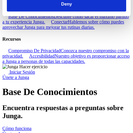
Deny
Descubra
Base De Conocimientos
Descubre cómo sacar el máximo partido
a tu experiencia Junga.
Conectar
Hablemos sobre cómo puedes
aprovechar Junga para mejorar tus rutinas diarias.
Recursos
Compromiso De Privacidad
Conozca nuestro compromiso con la
privacidad.
Accesibilidad
Nuestro objetivo es proporcionar acceso
a Junga a personas de todas las capacidades.
Iniciar Sesión
Únete a Junga
Base De Conocimientos
Encuentra respuestas a preguntas sobre
Junga.
Cómo funciona