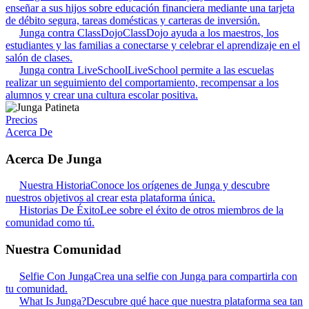
enseñar a sus hijos sobre educación financiera mediante una tarjeta
de débito segura, tareas domésticas y carteras de inversión.
Junga contra ClassDojo
ClassDojo ayuda a los maestros, los
estudiantes y las familias a conectarse y celebrar el aprendizaje en el
salón de clases.
Junga contra LiveSchool
LiveSchool permite a las escuelas
realizar un seguimiento del comportamiento, recompensar a los
alumnos y crear una cultura escolar positiva.
Precios
Acerca De
Acerca De Junga
Nuestra Historia
Conoce los orígenes de Junga y descubre
nuestros objetivos al crear esta plataforma única.
Historias De Éxito
Lee sobre el éxito de otros miembros de la
comunidad como tú.
Nuestra Comunidad
Selfie Con Junga
Crea una selfie con Junga para compartirla con
tu comunidad.
What Is Junga?
Descubre qué hace que nuestra plataforma sea tan