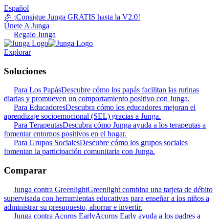
Español
🎉 ¡Consigue Junga GRATIS hasta la V2.0!
Únete A Junga
Regalo Junga
Explorar
Soluciones
Para Los Papás
Descubre cómo los papás facilitan las rutinas
diarias y promueven un comportamiento positivo con Junga.
Para Educadores
Descubra cómo los educadores mejoran el
aprendizaje socioemocional (SEL) gracias a Junga.
Para Terapeutas
Descubra cómo Junga ayuda a los terapeutas a
fomentar entornos positivos en el hogar.
Para Grupos Sociales
Descubre cómo los grupos sociales
fomentan la participación comunitaria con Junga.
Comparar
Junga contra Greenlight
Greenlight combina una tarjeta de débito
supervisada con herramientas educativas para enseñar a los niños a
administrar su presupuesto, ahorrar e invertir.
Junga contra Acorns Early
Acorns Early ayuda a los padres a