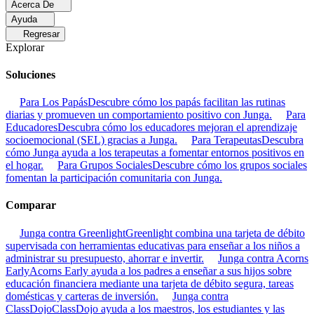
Acerca De
Ayuda
Regresar
Explorar
Soluciones
Para Los Papás
Descubre cómo los papás facilitan las rutinas
diarias y promueven un comportamiento positivo con Junga.
Para
Educadores
Descubra cómo los educadores mejoran el aprendizaje
socioemocional (SEL) gracias a Junga.
Para Terapeutas
Descubra
cómo Junga ayuda a los terapeutas a fomentar entornos positivos en
el hogar.
Para Grupos Sociales
Descubre cómo los grupos sociales
fomentan la participación comunitaria con Junga.
Comparar
Junga contra Greenlight
Greenlight combina una tarjeta de débito
supervisada con herramientas educativas para enseñar a los niños a
administrar su presupuesto, ahorrar e invertir.
Junga contra Acorns
Early
Acorns Early ayuda a los padres a enseñar a sus hijos sobre
educación financiera mediante una tarjeta de débito segura, tareas
domésticas y carteras de inversión.
Junga contra
ClassDojo
ClassDojo ayuda a los maestros, los estudiantes y las