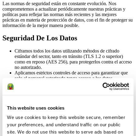
Las normas de seguridad están en constante evolución. Nos
comprometemos a actualizar periódicamente nuestras prácticas y
políticas para reflejar las normas más recientes y las mejores
prácticas en materia de protección de datos, con el fin de proteger su
información de la mejor manera posible.
Seguridad De Los Datos
Ciframos todos los datos utilizando métodos de cifrado
estándar del sector, tanto en tránsito (TLS 1.2 o superior)
como en reposo (AES 256), para protegerlos contra el acceso
no autorizado.
Aplicamos estrictos controles de acceso para garantizar que
solo el personal autorizado tenga acceso a los datos
confidenciales, y revisamos y actualizamos periódicamente
dichos controles para mantener el más alto nivel de seguridad.
Realizamos auditorías de seguridad y evaluaciones de
vulnerabilidad periódicas para identificar y abordar posibles
riesgos de seguridad.
This website uses cookies
El borrado de los datos se lleva a cabo en un plazo de 24
horas tras la eliminación de un perfil de Junga.
We use cookies to keep this website secure, remember 
Se han implementado medidas de supervisión y registro de
your preferences, and understand traffic on our public 
accesos para detectar y responder a cualquier intento de
site. We do not use this website to serve ads based on 
acceso no autorizado o actividad sospechosa. El acceso a los