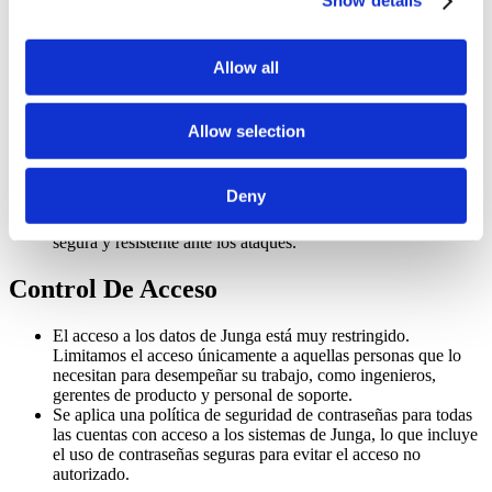
Show details
Utilizamos un firewall de aplicaciones web (WAF) para
protegernos contra ataques comunes a aplicaciones web,
como la inyección SQL, el cross-site scripting (XSS) y los
ataques distribuidos de denegación de servicio (DDoS). El
Allow all
WAF está configurado para supervisar y filtrar el tráfico
entrante, bloqueando cualquier solicitud maliciosa que pueda
suponer una amenaza para la seguridad de nuestra aplicación.
Allow selection
Analizamos periódicamente nuestra aplicación en busca de
vulnerabilidades y para identificar cualquier oportunidad de
reforzar nuestras defensas frente a posibles amenazas.
Deny
Utilizamos una combinación de herramientas automatizadas y
pruebas manuales para garantizar que nuestra aplicación sea
segura y resistente ante los ataques.
Control De Acceso
El acceso a los datos de Junga está muy restringido.
Limitamos el acceso únicamente a aquellas personas que lo
necesitan para desempeñar su trabajo, como ingenieros,
gerentes de producto y personal de soporte.
Se aplica una política de seguridad de contraseñas para todas
las cuentas con acceso a los sistemas de Junga, lo que incluye
el uso de contraseñas seguras para evitar el acceso no
autorizado.