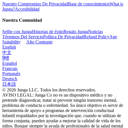
Nuestro Compromiso De Privacidad
Base de conocimientos
What is
Junga?
Accesibilidad
Nuestra Comunidad
Selfie con Junga
Historias de éxito
Regalo Junga
Noticias
Términos Del Servicio
Política De Privacidad
Refund Policy
Age
Suitability
Alto Contraste
English
中文
हिंदी
Español
Français
Português
Deutsch
日本語
© 2026 Junga LLC. Todos los derechos reservados.
AVISO LEGAL: Junga Co no es un dispositivo médico y no
pretende diagnosticar, tratar ni prevenir ningún trastorno mental,
problema de conducta o enfermedad. Su único objetivo es servir de
herramienta de apoyo a programas de intervención conductual
infantil respaldados por la investigación que, cuando se utilizan de
forma conjunta, pueden ayudar a mejorar la calidad de vida de los
niños. Busque siempre la ayuda de profesionales de la salud mental