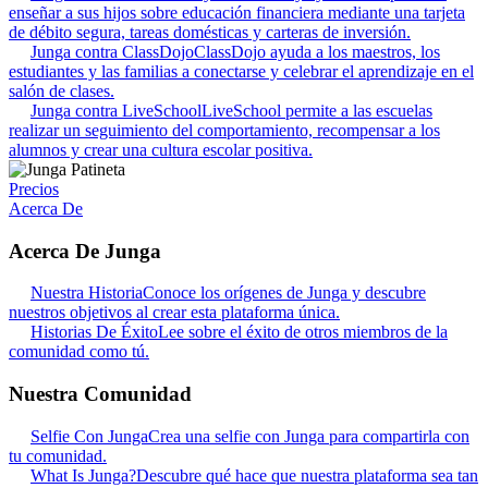
enseñar a sus hijos sobre educación financiera mediante una tarjeta
de débito segura, tareas domésticas y carteras de inversión.
Junga contra ClassDojo
ClassDojo ayuda a los maestros, los
estudiantes y las familias a conectarse y celebrar el aprendizaje en el
salón de clases.
Junga contra LiveSchool
LiveSchool permite a las escuelas
realizar un seguimiento del comportamiento, recompensar a los
alumnos y crear una cultura escolar positiva.
Precios
Acerca De
Acerca De Junga
Nuestra Historia
Conoce los orígenes de Junga y descubre
nuestros objetivos al crear esta plataforma única.
Historias De Éxito
Lee sobre el éxito de otros miembros de la
comunidad como tú.
Nuestra Comunidad
Selfie Con Junga
Crea una selfie con Junga para compartirla con
tu comunidad.
What Is Junga?
Descubre qué hace que nuestra plataforma sea tan