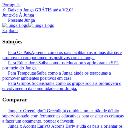
Português
🎉 Baixe o Junga GRÁTIS até a V2.0!
Junte-Se À Junga
Presente Junga
Explorar
Soluções
Para Os Pais
Aprenda como os pais facilitam as rotinas diárias e
promovem comportamentos positivos com a Junga.
Para Educadores
Saiba como os educadores aprimoram a SEL
por meio do Junga.
Para Terapeutas
Saiba como a Junga ajuda os terapeutas a
promover ambientes positivos em casa.
Para Grupos Sociais
Saiba como os grupos sociais promovem o
envolvimento da comunidade com Junga.
Comparar
Junga x Greenlight
O Greenlight combina um cartão de débito
supervisionado com ferramentas educativas para ensinar as crianças
a fazer um orçamento, poupar e investir.
Junga x Acorns Early
O Acorns Early ajuda os pais a orientar os