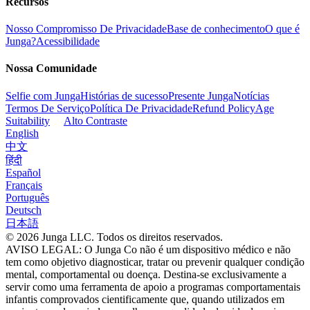
Recursos
Nosso Compromisso De Privacidade
Base de conhecimento
O que é
Junga?
Acessibilidade
Nossa Comunidade
Selfie com Junga
Histórias de sucesso
Presente Junga
Notícias
Termos De Serviço
Política De Privacidade
Refund Policy
Age
Suitability
Alto Contraste
English
中文
हिंदी
Español
Français
Português
Deutsch
日本語
© 2026 Junga LLC. Todos os direitos reservados.
AVISO LEGAL: O Junga Co não é um dispositivo médico e não
tem como objetivo diagnosticar, tratar ou prevenir qualquer condição
mental, comportamental ou doença. Destina-se exclusivamente a
servir como uma ferramenta de apoio a programas comportamentais
infantis comprovados cientificamente que, quando utilizados em