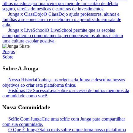
filhos na educação financeira por meio de um cartão de débito
seguro, tarefas domésticas e carteiras de investimentos.
Junga x ClassDojo
O ClassDojo ajuda professores, alunos e
famílias a se conectarem e celebrarem o aprendizado em sala de
aula.
Junga x LiveSchool
O LiveSchool permite que as escolas
acompanhem o comportamento, recompensem os alunos e criem
uma cultura escolar positiva.
Preços
Sobre
Sobre A Junga
Nossa História
Conheça as origens da Junga e descubra nossos
objetivos ao criar esta plataforma única.
Histórias De Sucesso
Leia sobre o sucesso de outros membros da
comunidade como você.
Nossa Comunidade
Selfie Com Junga
Crie uma selfie com Junga para compartilhar
com sua comunidade.
O Que É Junga?
Saiba mais sobre o que torna nossa plataforma