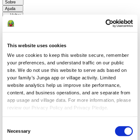
Sobre
Ajuda
Voltar
Explorar
Soluções
This website uses cookies
Para Os Pais
Aprenda como os pais facilitam as rotinas diárias e
promovem comportamentos positivos com a Junga.
Para
We use cookies to keep this website secure, remember 
Educadores
Saiba como os educadores aprimoram a SEL por meio
do Junga.
Para Terapeutas
Saiba como a Junga ajuda os terapeutas
your preferences, and understand traffic on our public 
a promover ambientes positivos em casa.
Para Grupos
site. We do not use this website to serve ads based on 
Sociais
Saiba como os grupos sociais promovem o envolvimento da
your family’s Junga app or village activity. Limited 
comunidade com Junga.
website analytics help us improve site performance, 
Comparar
content, and business operations, and are separate from 
app usage and village data. For more information, please 
Junga x Greenlight
O Greenlight combina um cartão de débito
review our Privacy Policy and Privacy Pledge.
supervisionado com ferramentas educativas para ensinar as crianças
a fazer um orçamento, poupar e investir.
Junga x Acorns Early
O
Acorns Early ajuda os pais a orientar os filhos na educação
Consent
financeira por meio de um cartão de débito seguro, tarefas
Necessary
domésticas e carteiras de investimentos.
Junga x ClassDojo
O
Selection
ClassDojo ajuda professores, alunos e famílias a se conectarem e