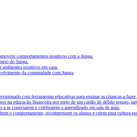
 promovem comportamentos positivos com a Junga.
meio do Junga.
r ambientes positivos em casa.
volvimento da comunidade com Junga.
visionado com ferramentas educativas para ensinar as crianças a fazer 
lhos na educação financeira por meio de um cartão de débito seguro, tare
as a se conectarem e celebrarem o aprendizado em sala de aula.
hem o comportamento, recompensem os alunos e criem uma cultura esco