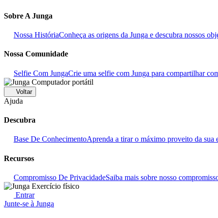
Sobre A Junga
Nossa História
Conheça as origens da Junga e descubra nossos objet
Nossa Comunidade
Selfie Com Junga
Crie uma selfie com Junga para compartilhar c
Voltar
Ajuda
Descubra
Base De Conhecimento
Aprenda a tirar o máximo proveito da sua 
Recursos
Compromisso De Privacidade
Saiba mais sobre nosso compromisso
Entrar
Junte-se à Junga