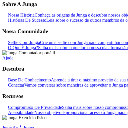
Sobre A Junga
Nossa História
Conheça as origens da Junga e descubra nossos objet
Histórias De Sucesso
Leia sobre o sucesso de outros membros da
Nossa Comunidade
Selfie Com Junga
Crie uma selfie com Junga para compartilhar c
O Que É Junga?
Saiba mais sobre o que torna nossa plataforma tão
Ajuda
Descubra
Base De Conhecimento
Aprenda a tirar o máximo proveito da sua 
Conectar
Vamos conversar sobre maneiras de aproveitar o Junga par
Recursos
Compromisso De Privacidade
Saiba mais sobre nosso compromisso
Acessibilidade
Nosso objetivo é proporcionar acesso à Junga para p
Junte-Se À Junga