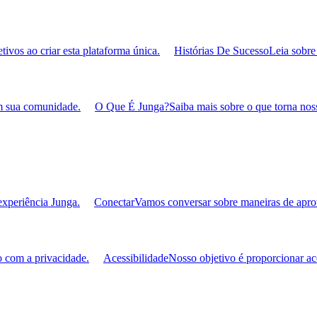
ivos ao criar esta plataforma única.
Histórias De Sucesso
Leia sobr
om sua comunidade.
O Que É Junga?
Saiba mais sobre o que torna noss
experiência Junga.
Conectar
Vamos conversar sobre maneiras de aprove
 com a privacidade.
Acessibilidade
Nosso objetivo é proporcionar ac