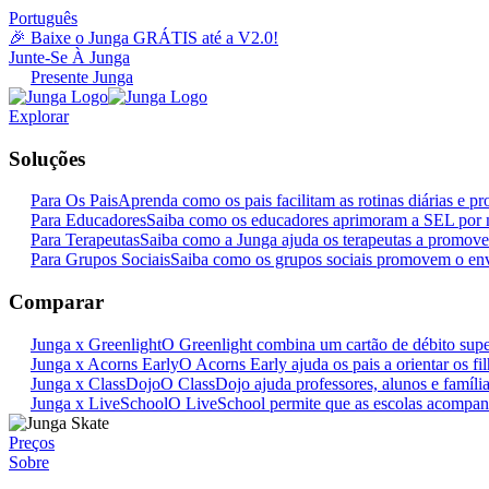
Português
🎉 Baixe o Junga GRÁTIS até a V2.0!
Junte-Se À Junga
Presente Junga
Explorar
Soluções
Para Os Pais
Aprenda como os pais facilitam as rotinas diárias e
Para Educadores
Saiba como os educadores aprimoram a SEL por 
Para Terapeutas
Saiba como a Junga ajuda os terapeutas a promove
Para Grupos Sociais
Saiba como os grupos sociais promovem o en
Comparar
Junga x Greenlight
O Greenlight combina um cartão de débito super
Junga x Acorns Early
O Acorns Early ajuda os pais a orientar os fi
Junga x ClassDojo
O ClassDojo ajuda professores, alunos e famíli
Junga x LiveSchool
O LiveSchool permite que as escolas acompan
Preços
Sobre