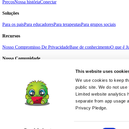
Preços
Nossa história
Conectar
Soluções
Para os pais
Para educadores
Para terapeutas
Para grupos sociais
Recursos
Nosso Compromisso De Privacidade
Base de conhecimento
O que é J
Nossa Comunidade
Selfie com Junga
Histórias de sucesso
Presente Junga
Notícias
This website uses cookie
Termos De Serviço
Política De Privacidade
Refund Policy
Age Suitabil
English
We use cookies to keep thi
中文
public site. We do not use 
हिंदी
Limited website analytics 
Español
separate from app usage an
Français
Português
Privacy Pledge.
Deutsch
日本語
© 2026 Junga LLC. Todos os direitos reservados.
AVISO LEGAL: O Junga Co não é um dispositivo médico e não tem como
Consent