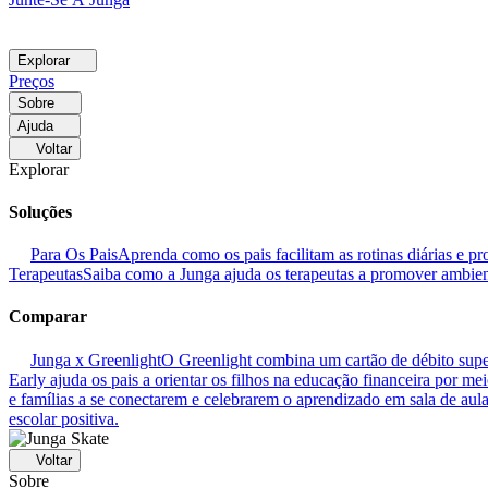
Explorar
Preços
Sobre
Ajuda
Voltar
Explorar
Soluções
Para Os Pais
Aprenda como os pais facilitam as rotinas diárias e
Terapeutas
Saiba como a Junga ajuda os terapeutas a promover ambien
Comparar
Junga x Greenlight
O Greenlight combina um cartão de débito super
Early ajuda os pais a orientar os filhos na educação financeira por me
e famílias a se conectarem e celebrarem o aprendizado em sala de aula
escolar positiva.
Voltar
Sobre