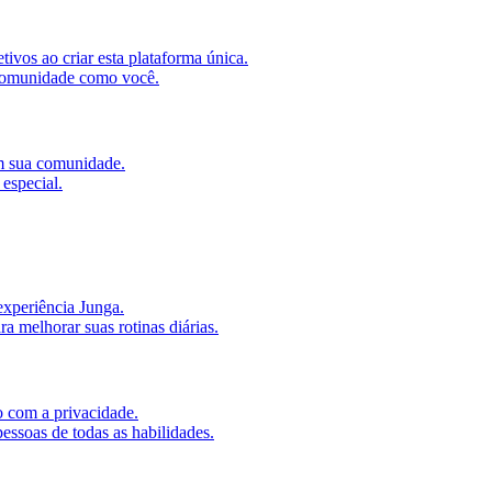
ivos ao criar esta plataforma única.
 comunidade como você.
om sua comunidade.
 especial.
experiência Junga.
a melhorar suas rotinas diárias.
 com a privacidade.
essoas de todas as habilidades.