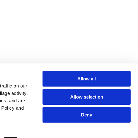
Allow all
affic on our 
age activity. 
Allow selection
ns, and are 
Policy and 
Deny
, comportamental ou doença. Destina-se exclusivamente a servir