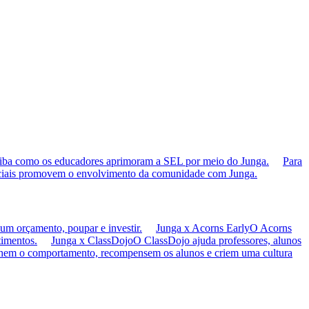
iba como os educadores aprimoram a SEL por meio do Junga.
Para
ciais promovem o envolvimento da comunidade com Junga.
um orçamento, poupar e investir.
Junga x Acorns Early
O Acorns
timentos.
Junga x ClassDojo
O ClassDojo ajuda professores, alunos
hem o comportamento, recompensem os alunos e criem uma cultura