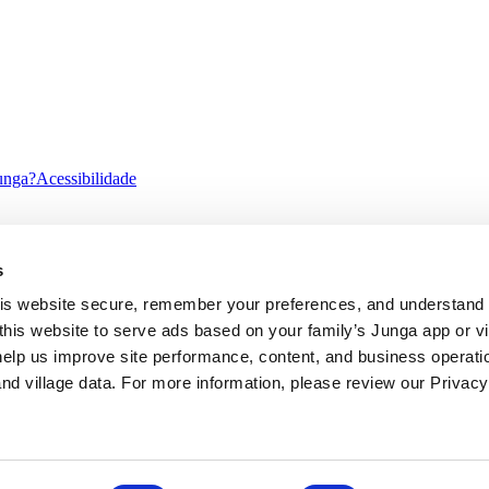
unga?
Acessibilidade
s
ity
Alto Contraste
s website secure, remember your preferences, and understand tr
this website to serve ads based on your family’s Junga app or vill
help us improve site performance, content, and business operatio
d village data. For more information, please review our Privacy 
 objetivo diagnosticar, tratar ou prevenir qualquer condição mental