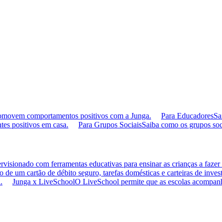
 promovem comportamentos positivos com a Junga.
Para Educadores
Sa
tes positivos em casa.
Para Grupos Sociais
Saiba como os grupos so
visionado com ferramentas educativas para ensinar as crianças a fazer 
io de um cartão de débito seguro, tarefas domésticas e carteiras de inves
.
Junga x LiveSchool
O LiveSchool permite que as escolas acompan