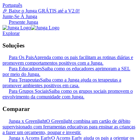
Português
🎉 Baixe o Junga GRÁTIS até a V2.0!
Junte-Se À Junga
Presente Junga
Explorar
Soluções
Para Os Pais
Aprenda como os pais facilitam as rotinas diárias e
promovem comportamentos positivos com a Junga.
Para Educadores
Saiba como os educadores aprimoram a SEL
por meio do Junga.
Para Terapeutas
Saiba como a Junga ajuda os terapeutas a
promover ambientes positivos em casa.
Para Grupos Sociais
Saiba como os grupos sociais promovem o
envolvimento da comunidade com Junga.
Comparar
Junga x Greenlight
O Greenlight combina um cartão de débito
supervisionado com ferramentas educativas para ensinar as crianças
a fazer um orçamento, poupar e investir.
Junga x Acorns Early
O Acorns Early ajuda os pais a orientar os