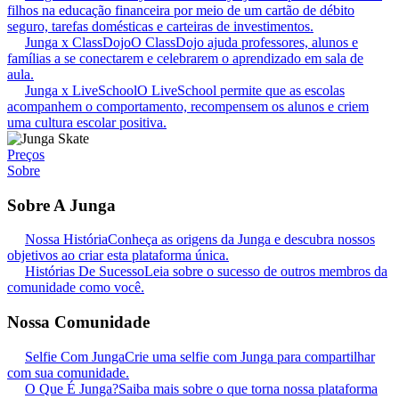
filhos na educação financeira por meio de um cartão de débito
seguro, tarefas domésticas e carteiras de investimentos.
Junga x ClassDojo
O ClassDojo ajuda professores, alunos e
famílias a se conectarem e celebrarem o aprendizado em sala de
aula.
Junga x LiveSchool
O LiveSchool permite que as escolas
acompanhem o comportamento, recompensem os alunos e criem
uma cultura escolar positiva.
Preços
Sobre
Sobre A Junga
Nossa História
Conheça as origens da Junga e descubra nossos
objetivos ao criar esta plataforma única.
Histórias De Sucesso
Leia sobre o sucesso de outros membros da
comunidade como você.
Nossa Comunidade
Selfie Com Junga
Crie uma selfie com Junga para compartilhar
com sua comunidade.
O Que É Junga?
Saiba mais sobre o que torna nossa plataforma