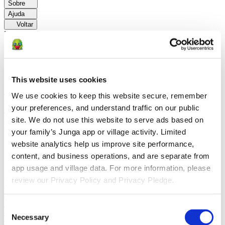
Sobre
Ajuda
Voltar
Explorar
Soluções
Para Os Pais
Aprenda como os pais facilitam as rotinas diárias e
This website uses cookies
promovem comportamentos positivos com a Junga.
Para
Educadores
Saiba como os educadores aprimoram a SEL por meio
We use cookies to keep this website secure, remember 
do Junga.
Para Terapeutas
Saiba como a Junga ajuda os terapeutas
your preferences, and understand traffic on our public 
a promover ambientes positivos em casa.
Para Grupos
Sociais
Saiba como os grupos sociais promovem o envolvimento da
site. We do not use this website to serve ads based on 
comunidade com Junga.
your family’s Junga app or village activity. Limited 
website analytics help us improve site performance, 
Comparar
content, and business operations, and are separate from 
Junga x Greenlight
O Greenlight combina um cartão de débito
app usage and village data. For more information, please 
supervisionado com ferramentas educativas para ensinar as crianças
review our Privacy Policy and Privacy Pledge.
a fazer um orçamento, poupar e investir.
Junga x Acorns Early
O
Acorns Early ajuda os pais a orientar os filhos na educação
financeira por meio de um cartão de débito seguro, tarefas
Consent
domésticas e carteiras de investimentos.
Junga x ClassDojo
O
Necessary
Selection
ClassDojo ajuda professores, alunos e famílias a se conectarem e