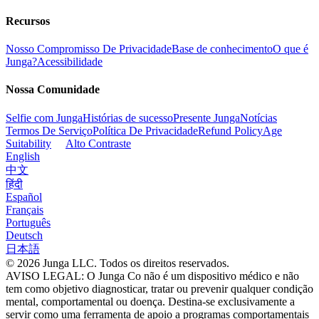
Recursos
Nosso Compromisso De Privacidade
Base de conhecimento
O que é
Junga?
Acessibilidade
Nossa Comunidade
Selfie com Junga
Histórias de sucesso
Presente Junga
Notícias
Termos De Serviço
Política De Privacidade
Refund Policy
Age
Suitability
Alto Contraste
English
中文
हिंदी
Español
Français
Português
Deutsch
日本語
© 2026 Junga LLC. Todos os direitos reservados.
AVISO LEGAL: O Junga Co não é um dispositivo médico e não
tem como objetivo diagnosticar, tratar ou prevenir qualquer condição
mental, comportamental ou doença. Destina-se exclusivamente a
servir como uma ferramenta de apoio a programas comportamentais