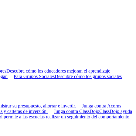
res
Descubra cómo los educadores mejoran el aprendizaje
gar.
Para Grupos Sociales
Descubre cómo los grupos sociales
strar su presupuesto, ahorrar e invertir.
Junga contra Acorns
s y carteras de inversión.
Junga contra ClassDojo
ClassDojo ayuda
 permite a las escuelas realizar un seguimiento del comportamiento,