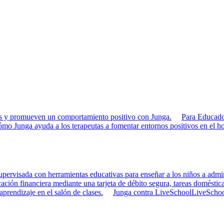
rias y promueven un comportamiento positivo con Junga.
Para Educado
mo Junga ayuda a los terapeutas a fomentar entornos positivos en el ho
pervisada con herramientas educativas para enseñar a los niños a admini
ción financiera mediante una tarjeta de débito segura, tareas doméstica
 aprendizaje en el salón de clases.
Junga contra LiveSchool
LiveSchool