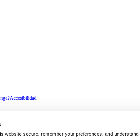
unga?
Accesibilidad
s
ility
Alto Contraste
s website secure, remember your preferences, and understand tr