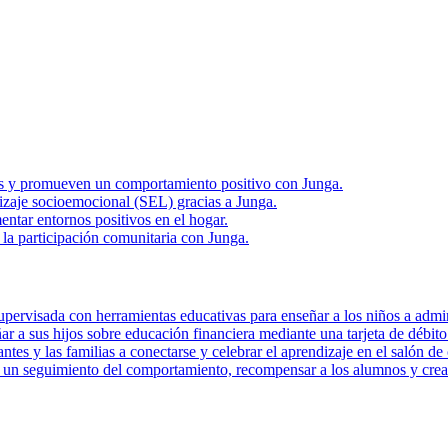
rias y promueven un comportamiento positivo con Junga.
zaje socioemocional (SEL) gracias a Junga.
ntar entornos positivos en el hogar.
la participación comunitaria con Junga.
pervisada con herramientas educativas para enseñar a los niños a admini
r a sus hijos sobre educación financiera mediante una tarjeta de débito 
tes y las familias a conectarse y celebrar el aprendizaje en el salón de 
r un seguimiento del comportamiento, recompensar a los alumnos y crear 