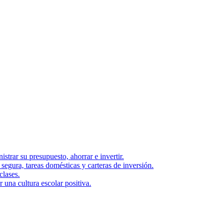
strar su presupuesto, ahorrar e invertir.
segura, tareas domésticas y carteras de inversión.
clases.
una cultura escolar positiva.