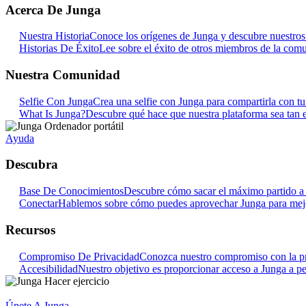
Acerca De Junga
Nuestra Historia
Conoce los orígenes de Junga y descubre nuestros o
Historias De Éxito
Lee sobre el éxito de otros miembros de la com
Nuestra Comunidad
Selfie Con Junga
Crea una selfie con Junga para compartirla con t
What Is Junga?
Descubre qué hace que nuestra plataforma sea tan e
Ayuda
Descubra
Base De Conocimientos
Descubre cómo sacar el máximo partido a 
Conectar
Hablemos sobre cómo puedes aprovechar Junga para mejora
Recursos
Compromiso De Privacidad
Conozca nuestro compromiso con la pr
Accesibilidad
Nuestro objetivo es proporcionar acceso a Junga a pe
Únete A Junga