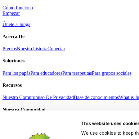
Cómo funciona
Empezar
Únete a Junga
Acerca De
Precios
Nuestra historia
Conectar
Soluciones
Para los papás
Para educadores
Para terapeutas
Para grupos sociales
Recursos
Nuestro Compromiso De Privacidad
Base de conocimientos
What is J
Nuestra Comunidad
Selfie con Junga
Historias de éxito
Regalo Junga
Noticias
This website uses cookie
Términos Del Servicio
Política De Privacidad
Refund Policy
Age Suitab
English
We use cookies to keep thi
中文