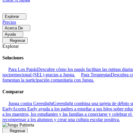
Explorar
Precios
Acerca De
Ayuda
Regresar
Explorar
Soluciones
Para Los Papás
Descubre cómo los papás facilitan las rutinas dia
socioemocional (SEL) gracias a Junga.
Para Terapeutas
Descubra có
fomentan la participación comunitaria con Junga.
Comparar
Junga contra Greenlight
Greenlight combina una tarjeta de débito su
Early
Acorns Early ayuda a los padres a enseñar a sus hijos sobre educa
a los maestros, los estudiantes y las familias a conectarse y celebrar el
recompensar a los alumnos y crear una cultura escolar positiva.
Regresar