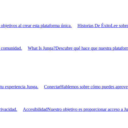
bjetivos al crear esta plataforma única.
Historias De Éxito
Lee sobre
u comunidad.
What Is Junga?
Descubre qué hace que nuestra plataform
tu experiencia Junga.
Conectar
Hablemos sobre cómo puedes aprovecha
ivacidad.
Accesibilidad
Nuestro objetivo es proporcionar acceso a Ju