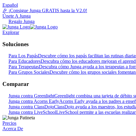
Español
🎉 ¡Consigue Junga GRATIS hasta la V2.0!
Únete A Junga
Regalo Junga
Explorar
Soluciones
Para Los Papás
Descubre cómo los papás facilitan las rutinas dia
Para Educadores
Descubra cómo los educadores mejoran el aprendi
Para Terapeutas
Descubra cómo Junga ayuda a los terapeutas a fome
Para Grupos Sociales
Descubre cómo los grupos sociales fomentan 
Comparar
Junga contra Greenlight
Greenlight combina una tarjeta de débito su
Junga contra Acorns Early
Acorns Early ayuda a los padres a enseña
Junga contra ClassDojo
ClassDojo ayuda a los maestros, los estudian
Junga contra LiveSchool
LiveSchool permite a las escuelas realiza
Precios
Acerca De