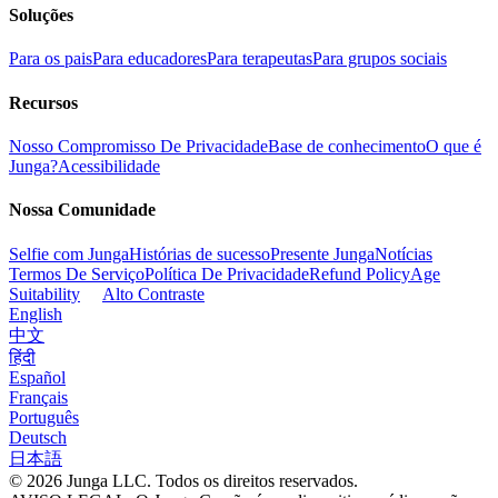
Soluções
Para os pais
Para educadores
Para terapeutas
Para grupos sociais
Recursos
Nosso Compromisso De Privacidade
Base de conhecimento
O que é
Junga?
Acessibilidade
Nossa Comunidade
Selfie com Junga
Histórias de sucesso
Presente Junga
Notícias
Termos De Serviço
Política De Privacidade
Refund Policy
Age
Suitability
Alto Contraste
English
中文
हिंदी
Español
Français
Português
Deutsch
日本語
© 2026 Junga LLC. Todos os direitos reservados.