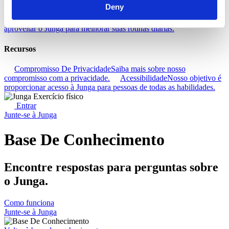
Deny
Base De Conhecimento
Aprenda a tirar o máximo proveito da sua
experiência Junga.
Conectar
Vamos conversar sobre maneiras de
aproveitar o Junga para melhorar suas rotinas diárias.
Recursos
Compromisso De Privacidade
Saiba mais sobre nosso
compromisso com a privacidade.
Acessibilidade
Nosso objetivo é
proporcionar acesso à Junga para pessoas de todas as habilidades.
Entrar
Junte-se à Junga
Base De Conhecimento
Encontre respostas para perguntas sobre
o Junga.
Como funciona
Junte-se à Junga