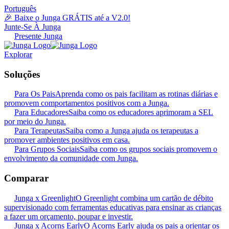
Português
🎉 Baixe o Junga GRÁTIS até a V2.0!
Junte-Se À Junga
Presente Junga
Explorar
Soluções
Para Os Pais
Aprenda como os pais facilitam as rotinas diárias e
promovem comportamentos positivos com a Junga.
Para Educadores
Saiba como os educadores aprimoram a SEL
por meio do Junga.
Para Terapeutas
Saiba como a Junga ajuda os terapeutas a
promover ambientes positivos em casa.
Para Grupos Sociais
Saiba como os grupos sociais promovem o
envolvimento da comunidade com Junga.
Comparar
Junga x Greenlight
O Greenlight combina um cartão de débito
supervisionado com ferramentas educativas para ensinar as crianças
a fazer um orçamento, poupar e investir.
Junga x Acorns Early
O Acorns Early ajuda os pais a orientar os