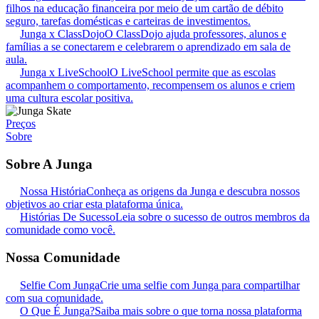
filhos na educação financeira por meio de um cartão de débito
seguro, tarefas domésticas e carteiras de investimentos.
Junga x ClassDojo
O ClassDojo ajuda professores, alunos e
famílias a se conectarem e celebrarem o aprendizado em sala de
aula.
Junga x LiveSchool
O LiveSchool permite que as escolas
acompanhem o comportamento, recompensem os alunos e criem
uma cultura escolar positiva.
Preços
Sobre
Sobre A Junga
Nossa História
Conheça as origens da Junga e descubra nossos
objetivos ao criar esta plataforma única.
Histórias De Sucesso
Leia sobre o sucesso de outros membros da
comunidade como você.
Nossa Comunidade
Selfie Com Junga
Crie uma selfie com Junga para compartilhar
com sua comunidade.
O Que É Junga?
Saiba mais sobre o que torna nossa plataforma