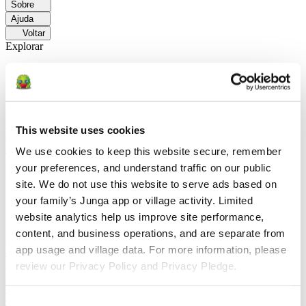
Sobre
Ajuda
Voltar
Explorar
Soluções
Para Os Pais
Aprenda como os pais facilitam as rotinas diárias e
promovem comportamentos positivos com a Junga.
Para
Educadores
Saiba como os educadores aprimoram a SEL por meio
This website uses cookies
do Junga.
Para Terapeutas
Saiba como a Junga ajuda os terapeutas
a promover ambientes positivos em casa.
Para Grupos
We use cookies to keep this website secure, remember 
Sociais
Saiba como os grupos sociais promovem o envolvimento da
your preferences, and understand traffic on our public 
comunidade com Junga.
site. We do not use this website to serve ads based on 
Comparar
your family’s Junga app or village activity. Limited 
website analytics help us improve site performance, 
Junga x Greenlight
O Greenlight combina um cartão de débito
content, and business operations, and are separate from 
supervisionado com ferramentas educativas para ensinar as crianças
app usage and village data. For more information, please 
a fazer um orçamento, poupar e investir.
Junga x Acorns Early
O
Acorns Early ajuda os pais a orientar os filhos na educação
review our Privacy Policy and Privacy Pledge.
financeira por meio de um cartão de débito seguro, tarefas
domésticas e carteiras de investimentos.
Junga x ClassDojo
O
ClassDojo ajuda professores, alunos e famílias a se conectarem e
Consent